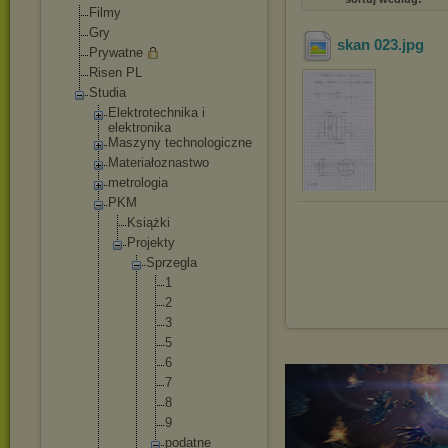
Filmy
Gry
skan 023
.jpg
Prywatne
Risen PL
Studia
Elektrotechnik
a i
elektronika
Maszyny technologiczne
Materiałoznast
wo
metrologia
PKM
Książki
Projekty
Sprzegla
1
2
3
5
6
7
8
9
podat
ne