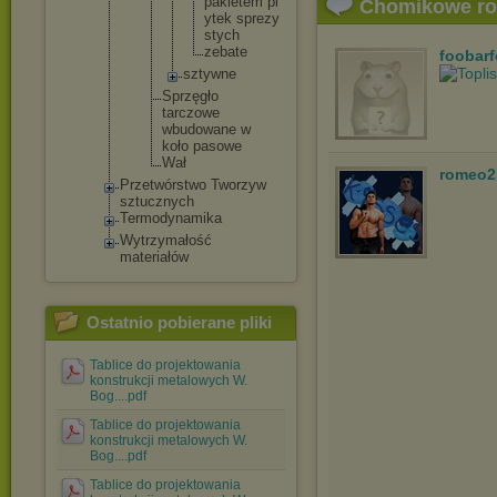
pa
ki
et
em pl
Chomikowe r
yt
ek sp
re
zy
st
yc
h
ze
ba
te
foobar
sztyw
ne
Sprzęgło
tarczowe
wbudowan
e w
koło pasowe
Wał
romeo2
Przetwórstwo Tworzyw
sztucznych
Termodynamika
Wytrzymałość
materiałów
Ostatnio pobierane pliki
Tablice do projektowania
konstrukcji metalowych W.
Bog....pdf
Tablice do projektowania
konstrukcji metalowych W.
Bog....pdf
Tablice do projektowania