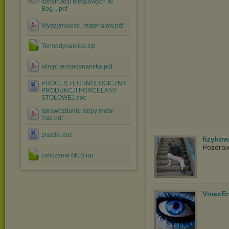
konstrukcji metalowych W.
Bog....pdf
Wytrzymalosc_materialow.pdf
Termodynamika.zip
skrypt termodynamika.pdf
PROCES TECHNOLOGICZNY
PRODUKCJI PORCELANY
STOŁOWEJ.doc
sprawozdanie stopy metal
2skl.pdf
plastiki.doc
fizyko
Pozdra
zaliczenie MES.rar
VmaxEr