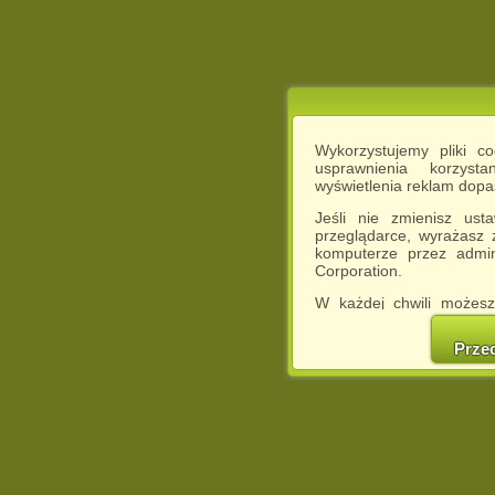
Wykorzystujemy pliki c
usprawnienia korzyst
wyświetlenia reklam dop
Jeśli nie zmienisz ust
przeglądarce, wyrażasz
komputerze przez admin
Corporation.
W każdej chwili możesz
cookies w swojej przeglą
w naszej Pol
Prze
http://chomikuj.pl/Polity
Jednocześnie informuje
może spowodować ogr
Chomikuj.pl.
W przypadku braku twojej
prosimy o opuszczenie se