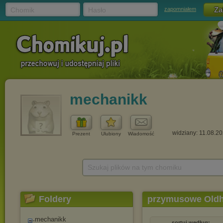
Chomik
Hasło
zapomniałem
mechanikk
widziany: 11.08.2
Prezent
Ulubiony
Wiadomość
Szukaj plików na tym chomiku
Foldery
przymusowe Oldh
mechanikk
sortuj według: