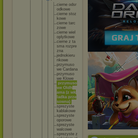
ci
er
ne od
sr
od
ko
we
ci
er
ne st
oz
ko
we
ci
er
ne ta
rc
zo
we
ci
er
ne wi
el
op
ly
tk
ow
e
ci
er
ne z ta
sm
a ro
zp
re
zn
a
je
dn
ok
ie
ru
nk
ow
e
pr
zy
mu
so
we Ca
rd
an
a
pr
zy
mu
so
we Kl
ow
e
pr
zy
mu
so
we Ol
dh
am
a (z wk
la
dk
a pr
ze
so
wn
a)
sp
re
zy
st
e
ka
bl
ak
ow
e
sp
re
zy
st
e
op
or
ow
e
sp
re
zy
st
e
wa
lc
ow
e
sp
re
zy
st
e z