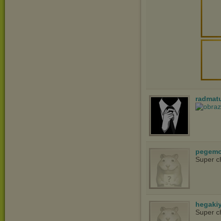
radmat
pegem
Super c
hegaki
Super c