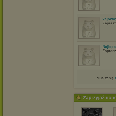
xejowo
Zapras
Najlep
Zapras
Musisz się
Zaprzyjaźnion