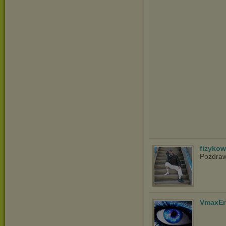
fizyko
Pozdra
VmaxEr