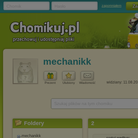
Chomik
Hasło
zapomniałem
mechanikk
widziany: 11.08.2
Prezent
Ulubiony
Wiadomość
Szukaj plików na tym chomiku
Foldery
2
mechanikk
sortuj według: