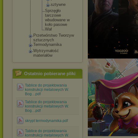
sztyw
ne
Sprzęgło
tarczowe
wbudowan
e w
koło pasowe
Wał
Przetwórstwo Tworzyw
sztucznych
Termodynamika
Wytrzymałość
materiałów
Ostatnio pobierane pliki
Tablice do projektowania
konstrukcji metalowych W.
Bog....pdf
Tablice do projektowania
konstrukcji metalowych W.
Bog....pdf
skrypt termodynamika.pdf
Tablice do projektowania
konstrukcji metalowych W.