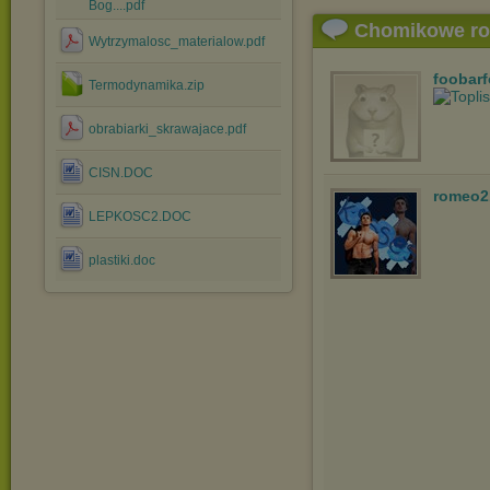
Bog....pdf
Chomikowe r
Wytrzymalosc_materialow.pdf
foobar
Termodynamika.zip
obrabiarki_skrawajace.pdf
CISN.DOC
romeo2
LEPKOSC2.DOC
plastiki.doc