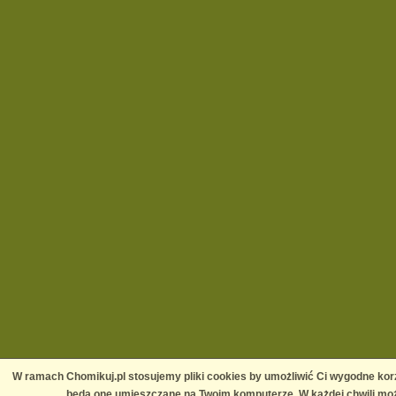
W ramach Chomikuj.pl stosujemy pliki cookies by umożliwić Ci wygodne korz
będą one umieszczane na Twoim komputerze. W każdej chwili moż