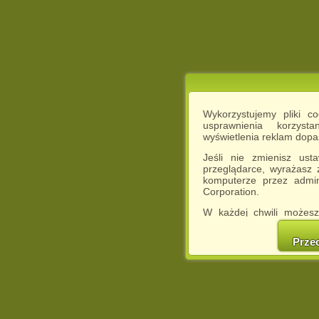
Wykorzystujemy pliki c
usprawnienia korzyst
wyświetlenia reklam dop
Jeśli nie zmienisz ust
przeglądarce, wyrażasz
komputerze przez admin
Corporation.
W każdej chwili możesz
cookies w swojej przeglą
w naszej Pol
Prze
http://chomikuj.pl/Polity
Jednocześnie informuje
może spowodować ogr
Chomikuj.pl.
W przypadku braku twojej