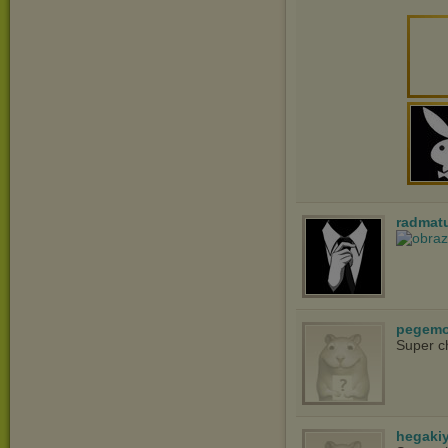
radmat
pegem
Super c
hegaki