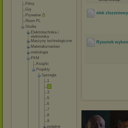
Filmy
Gry
elek zlozeniowy
Prywatne
Risen PL
Studia
Elektrotechnik
a i
elektronika
Maszyny technologiczne
Rysunek wykon
Materiałoznast
wo
metrologia
PKM
Książki
Projekty
Sprzegla
1
2
3
5
6
7
8
9
podat
ne