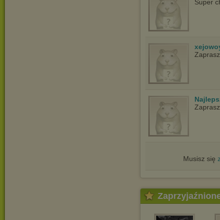
Super c
xejowo
Zapras
Najlep
Zapras
Musisz się
Zaprzyjaźnion