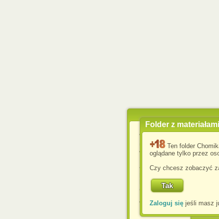
Folder z materiałam
Wykorzystujemy pliki c
usprawnienia korzyst
Ten folder Chomik
wyświetlenia reklam dop
oglądane tylko przez oso
Jeśli nie zmienisz ust
Czy chcesz zobaczyć za
przeglądarce, wyrażasz
komputerze przez admin
Corporation.
Zaloguj się
jeśli masz j
W każdej chwili możesz
cookies w swojej przeglą