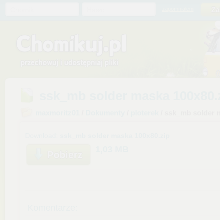
Chomik
Hasło
zapomniałem
ssk_mb solder maska 100x80.
maxmoritz01
/
Dokumenty
/
ploterek
/ ssk_mb solder 
Download:
ssk_mb solder maska 100x80.zip
1,03 MB
Pobierz
Komentarze: