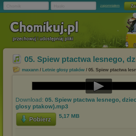
Chomik
Hasło
zapomniałem
05. Spiew ptactwa lesnego, dz
maxann
/
Letnie głosy ptaków
/ 05. Spiew ptactwa les
Play
Download:
05. Spiew ptactwa lesnego, dzieci
Video
glosy ptakow).mp3
5,17 MB
Pobierz