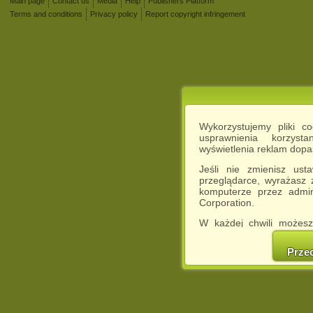
Main page
Contact us
Media
Help
Publishers Platform
Terms and conditions
Privacy policy
Report copyright infringement
Wykorzystujemy pliki c
usprawnienia korzyst
wyświetlenia reklam dop
Jeśli nie zmienisz ust
przeglądarce, wyrażasz
komputerze przez admin
Corporation.
W każdej chwili możesz
cookies w swojej przeglą
w naszej Pol
Prze
http://chomikuj.pl/Polity
Jednocześnie informuje
może spowodować ogr
Chomikuj.pl.