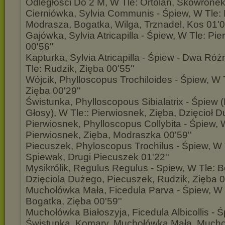
Odległości Do 2 M, W Tle: Ortolan, Skowronek
Cierniówka, Sylvia Communis - Śpiew, W Tle: 
Modrasza, Bogatka, Wilga, Trznadel, Kos 01'0
Gajówka, Sylvia Atricapilla - Śpiew, W Tle: Pi
00'56''
Kapturka, Sylvia Atricapilla - Śpiew - Dwa Ró
Tle: Rudzik, Zięba 00'55''
Wójcik, Phylloscopus Trochiloides - Śpiew, W 
Zięba 00'29''
Świstunka, Phylloscopous Sibialatrix - Śpiew
Głosy), W Tle:: Pierwiosnek, Zięba, Dzięcioł D
Pierwiosnek, Phylloscopus Collybita - Śpiew, 
Pierwiosnek, Zięba, Modraszka 00'59''
Piecuszek, Phyloscopus Trochilus - Śpiew, W 
Spiewak, Drugi Piecuszek 01'22''
Mysikrólik, Regulus Regulus - Spiew, W Tle: 
Dzięciola Dużego, Piecuszek, Rudzik, Zięba 0
Muchołówka Mała, Ficedula Parva - Śpiew, W 
Bogatka, Zięba 00'59''
Muchołówka Białoszyja, Ficedula Albicollis - Ś
Świstunka, Komary, Muchołówka Mała, Much