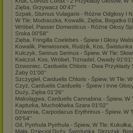
Kruk, Corvus Corax - 2 Przykłady Głosów, W T
Zięba, Grzywacz 00'47''
Szpak, Sturnus Vulagaris - Różne Odgłosy I 
W Tle: Modraszka, Kowalik, Zięba, Bogatka 01
Wróbel, Passer Domesticus - Różne Głosy Spr
Sroka 00'58''
Zięba, Fringilla Coelebes - Śpiew I Głosy Wab
Kowalik, Pierwiosnek, Rudzik, Kos, Świstunka 
Kulczyk, Serinus Serinus - Śpiew, W Tle: Sło
Kwiczoł, Kos, Wróbel, Trznadel, Owady 01'01'
Dzwoniec, Carduelis Chloris - Dwa Przykłady 
Żaby 01'00''
Szczygieł, Carduelis Chloris - Śpiew, W Tle: W
Czyż, Carduelis Carduelis - Śpiew I Inne Głosy
Duży, Zięba 01'26''
Makolągwa, Carduelis Cannabina - Śpiew, W Tl
Kapturka, Muchołówka Szara 01'02''
Dziwonia, Carpodacus Erythrinus - Śpiew, W 
00'54''
Gil, Pyrrhula Pyrrhula - Śpiew, W Tle: Kukułk
Mała, Dzięcioł Duży, Świstunka, Strzyżyk, Bog