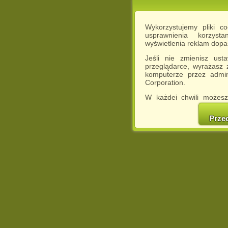
Wykorzystujemy pliki c
usprawnienia korzyst
wyświetlenia reklam dop
Jeśli nie zmienisz ust
przeglądarce, wyrażasz
komputerze przez admin
Corporation.
W każdej chwili możesz
cookies w swojej przeglą
w naszej Pol
Prze
http://chomikuj.pl/Polity
Jednocześnie informuje
może spowodować ogr
Chomikuj.pl.
W przypadku braku twojej
prosimy o opuszczenie se
Wykorzystanie plików c
(dostosowanie reklam do
działań marketingowych).
Wyrażenie sprzeciwu spo