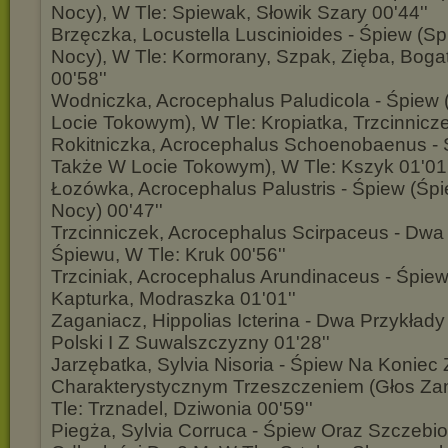
Nocy), W Tle: Spiewak, Słowik Szary 00'44''
Brzęczka, Locustella Luscinioides - Śpiew (
Nocy), W Tle: Kormorany, Szpak, Zięba, Bog
00'58''
Wodniczka, Acrocephalus Paludicola - Śpiew
Locie Tokowym), W Tle: Kropiatka, Trzcinnicze
Rokitniczka, Acrocephalus Schoenobaenus -
Także W Locie Tokowym), W Tle: Kszyk 01'01'
Łozówka, Acrocephalus Palustris - Śpiew (Ś
Nocy) 00'47''
Trzcinniczek, Acrocephalus Scirpaceus - Dwa
Śpiewu, W Tle: Kruk 00'56''
Trzciniak, Acrocephalus Arundinaceus - Śpiew,
Kapturka, Modraszka 01'01''
Zaganiacz, Hippolias Icterina - Dwa Przykład
Polski I Z Suwalszczyzny 01'28''
Jarzębatka, Sylvia Nisoria - Śpiew Na Koniec 
Charakterystycznym Trzeszczeniem (Głos Zan
Tle: Trznadel, Dziwonia 00'59''
Piegża, Sylvia Corruca - Śpiew Oraz Szczebio