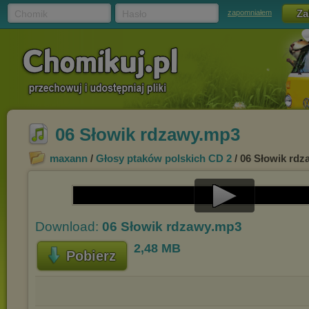
Chomik
Hasło
zapomniałem
06 Słowik rdzawy.mp3
maxann
/
Głosy ptaków polskich CD 2
/ 06 Słowik rd
Play
Download:
06 Słowik rdzawy.mp3
Video
2,48 MB
Pobierz