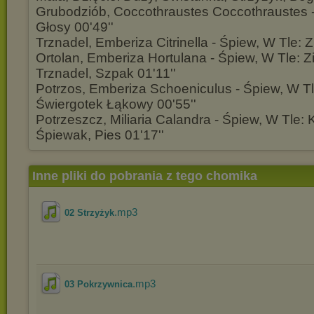
Grubodziób, Coccothraustes Coccothraustes -
Głosy 00'49''
Trznadel, Emberiza Citrinella - Śpiew, W Tle: Z
Ortolan, Emberiza Hortulana - Śpiew, W Tle: 
Trznadel, Szpak 01'11''
Potrzos, Emberiza Schoeniculus - Śpiew, W Tl
Świergotek Łąkowy 00'55''
Potrzeszcz, Miliaria Calandra - Śpiew, W Tle: 
Śpiewak, Pies 01'17''
Inne pliki do pobrania z tego chomika
.mp3
02 Strzyżyk
.mp3
03 Pokrzywnica