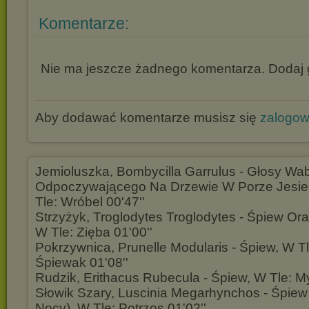
Komentarze:
Nie ma jeszcze żadnego komentarza. Dodaj g
Aby dodawać komentarze musisz się
zalogo
Jemioluszka, Bombycilla Garrulus - Głosy Wa
Odpoczywającego Na Drzewie W Porze Jesie
Tle: Wróbel 00'47''
Strzyżyk, Troglodytes Troglodytes - Śpiew Or
W Tle: Zięba 01'00''
Pokrzywnica, Prunelle Modularis - Śpiew, W Tl
Śpiewak 01'08''
Rudzik, Erithacus Rubecula - Śpiew, W Tle: Mys
Słowik Szary, Luscinia Megarhynchos - Śpie
Nocy), W Tle: Potrzos 01'02''