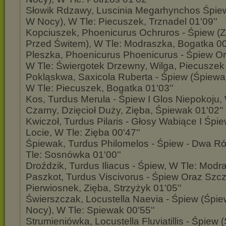
Słowik Rdzawy, Luscinia Megarhynchos Śpie
W Nocy), W Tle: Piecuszek, Trznadel 01'09''
Kopciuszek, Phoenicurus Ochruros - Śpiew 
Przed Świtem), W Tle: Modraszka, Bogatka 00
Pleszka, Phoenicurus Phoenicurus - Śpiew O
W Tle: Świergotek Drzewny, Wilga, Piecuszek 
Pokląskwa, Saxicola Ruberta - Śpiew (Śpiew
W Tle: Piecuszek, Bogatka 01'03''
Kos, Turdus Merula - Śpiew I Glos Niepokoju, 
Czarny, Dzięcioł Duży, Zięba, Śpiewak 01'02''
Kwiczoł, Turdus Pilaris - Głosy Wabiące I Śp
Locie, W Tle: Zięba 00'47''
Śpiewak, Turdus Philomelos - Śpiew - Dwa R
Tle: Sosnówka 01'00''
Droździk, Turdus Iliacus - Śpiew, W Tle: Modr
Paszkot, Turdus Viscivorus - Śpiew Oraz Szcz
Pierwiosnek, Zięba, Strzyżyk 01'05''
Świerszczak, Locustella Naevia - Śpiew (Śpi
Nocy), W Tle: Spiewak 00'55''
Strumieniówka, Locustella Fluviatillis - Śpie