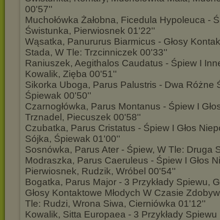
00'57''
Muchołówka Żałobna, Ficedula Hypoleuca - Ś
Świstunka, Pierwiosnek 01'22''
Wąsatka, Panururus Biarmicus - Głosy Konta
Stada, W Tle: Trzcinniczek 00'33''
Raniuszek, Aegithalos Caudatus - Śpiew I Inn
Kowalik, Zięba 00'51''
Sikorka Uboga, Parus Palustris - Dwa Różne 
Śpiewak 00'50''
Czarnogłówka, Parus Montanus - Śpiew I Głos
Trznadel, Piecuszek 00'58''
Czubatka, Parus Cristatus - Śpiew I Głos Niep
Sójka, Śpiewak 01'00''
Sosnówka, Parus Ater - Śpiew, W Tle: Druga 
Modraszka, Parus Caeruleus - Śpiew I Głos Ni
Pierwiosnek, Rudzik, Wróbel 00'54''
Bogatka, Parus Major - 3 Przykłady Spiewu, G
Głosy Kontaktowe Młodych W Czasie Zdobyw
Tle: Rudzi, Wrona Siwa, Cierniówka 01'12''
Kowalik, Sitta Europaea - 3 Przykłady Spiewu 