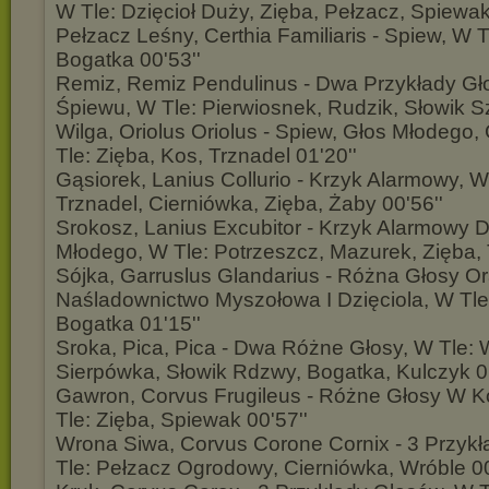
W Tle: Dzięcioł Duży, Zięba, Pełzacz, Spiewak
Pełzacz Leśny, Certhia Familiaris - Spiew, W T
Bogatka 00'53''
Remiz, Remiz Pendulinus - Dwa Przykłady Gł
Śpiewu, W Tle: Pierwiosnek, Rudzik, Słowik Sz
Wilga, Oriolus Oriolus - Spiew, Głos Młodego
Tle: Zięba, Kos, Trznadel 01'20''
Gąsiorek, Lanius Collurio - Krzyk Alarmowy, W
Trznadel, Cierniówka, Zięba, Żaby 00'56''
Srokosz, Lanius Excubitor - Krzyk Alarmowy D
Młodego, W Tle: Potrzeszcz, Mazurek, Zięba, 
Sójka, Garruslus Glandarius - Różna Głosy O
Naśladownictwo Myszołowa I Dzięciola, W Tle:
Bogatka 01'15''
Sroka, Pica, Pica - Dwa Różne Głosy, W Tle: 
Sierpówka, Słowik Rdzwy, Bogatka, Kulczyk 01
Gawron, Corvus Frugileus - Różne Głosy W K
Tle: Zięba, Spiewak 00'57''
Wrona Siwa, Corvus Corone Cornix - 3 Przyk
Tle: Pełzacz Ogrodowy, Cierniówka, Wróble 00