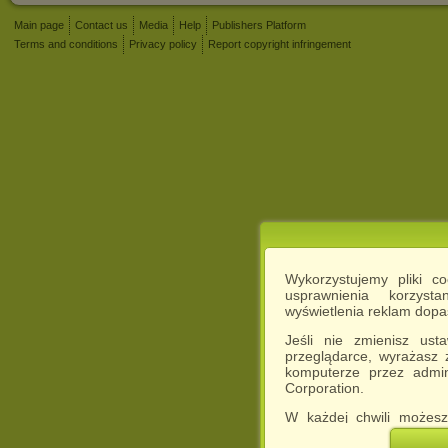
Main page
Contact us
Media
Help
Publishers Platform
Terms and conditions
Privacy policy
Report copyright infringement
Wykorzystujemy pliki c
usprawnienia korzyst
wyświetlenia reklam dop
Jeśli nie zmienisz ust
przeglądarce, wyrażasz
komputerze przez admin
Corporation.
W każdej chwili możesz
cookies w swojej przeglą