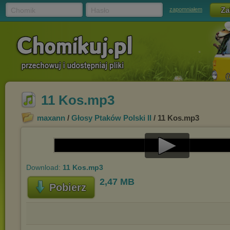
Chomik
Hasło
zapomniałem
11 Kos.mp3
maxann
/
Głosy Ptaków Polski II
/ 11 Kos.mp3
Play
Download:
11 Kos.mp3
Video
2,47 MB
Pobierz