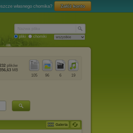
eszcze własnego chomika?
Załóż konto
Nazwa pliku
pliki
chomiki
232
plików
356,63
MB
105
96
6
19
Galeria