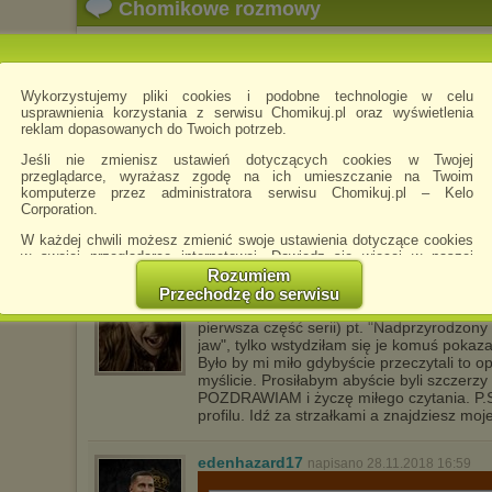
Chomikowe rozmowy
Buniaczek2015
napisano 8.06.2017 20:05
Wykorzystujemy pliki cookies i podobne technologie w celu
usprawnienia korzystania z serwisu Chomikuj.pl oraz wyświetlenia
reklam dopasowanych do Twoich potrzeb.
Jeśli nie zmienisz ustawień dotyczących cookies w Twojej
Tiili
przeglądarce, wyrażasz zgodę na ich umieszczanie na Twoim
napisano 26.01.2018 21:52
Witam, pozdrawiam i zaprasza
komputerze przez administratora serwisu Chomikuj.pl – Kelo
Corporation.
Filmy Dokumentalne, Seriale, T
Teledyski, Tapety, Emotki i wie
W każdej chwili możesz zmienić swoje ustawienia dotyczące cookies
w swojej przeglądarce internetowej. Dowiedz się więcej w naszej
Polityce Prywatności -
http://chomikuj.pl/PolitykaPrywatnosci.aspx
.
Rozumiem
yvoneczka-1989
Przechodzę do serwisu
napisano 25.08.2018 20:25
Jednocześnie informujemy że zmiana ustawień przeglądarki może
Hej! Jakiś czas temu napisałam swoje pie
spowodować ograniczenie korzystania ze strony Chomikuj.pl.
pierwsza część serii) pt. "Nadprzyrodzon
jaw", tylko wstydziłam się je komuś pokaz
W przypadku braku twojej zgody na akceptację cookies niestety
Było by mi miło gdybyście przeczytali to o
prosimy o opuszczenie serwisu chomikuj.pl.
myślicie. Prosiłabym abyście byli szczerzy
POZDRAWIAM i życzę miłego czytania. P.S
Wykorzystanie plików cookies
przez
Zaufanych Partnerów
(dostosowanie reklam do Twoich potrzeb, analiza skuteczności działań
profilu. Idź za strzałkami a znajdziesz mo
marketingowych).
Wyrażenie sprzeciwu spowoduje, że wyświetlana Ci reklama nie
edenhazard17
napisano 28.11.2018 16:59
będzie dopasowana do Twoich preferencji, a będzie to reklama