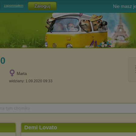
Nie masz j
zapomniałem
60
Marta
widziany: 1.09.2020 09:33
 na tym chomiku
Demi Lovato