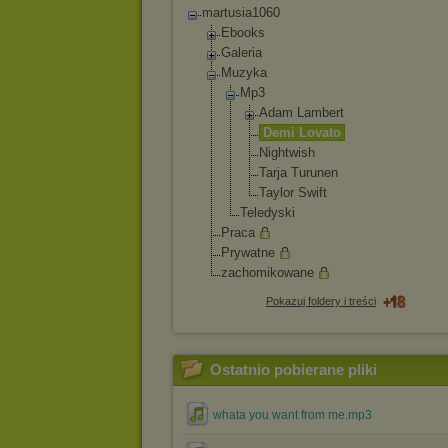
martusia1060
Ebooks
Galeria
Muzyka
Mp3
Adam Lambert
Demi Lovato
Nightwish
Tarja Turunen
Taylor Swift
Teledyski
Praca
Prywatne
zachomikowane
Pokazuj foldery i treści
Ostatnio pobierane pliki
whata you want from me.mp3