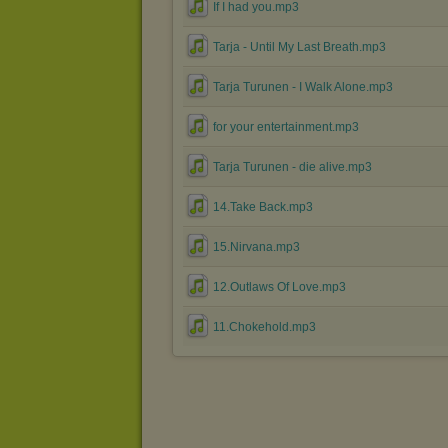
If I had you.mp3
Tarja - Until My Last Breath.mp3
Tarja Turunen - I Walk Alone.mp3
for your entertainment.mp3
Tarja Turunen - die alive.mp3
14.Take Back.mp3
15.Nirvana.mp3
12.Outlaws Of Love.mp3
11.Chokehold.mp3