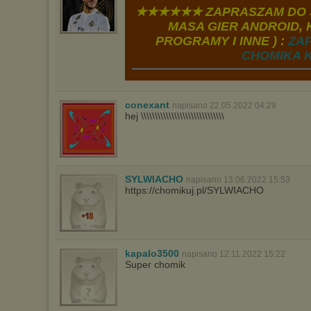
wyświetlona przypadkowo.
★★★★★★ ZAPRASZAM DO S
Istnieje możliwość zmiany ustawień przeglądarki internetowej w
MASA GIER ANDROID, K
sposób uniemożliwiający przechowywanie plików cookies na
PROGRAMY I INNE ) :
ZA
urządzeniu końcowym. Można również usunąć pliki cookies,
dokonując odpowiednich zmian w ustawieniach przeglądarki
CHOMIKA K
internetowej.
Pełną informację na ten temat znajdziesz pod adresem
http://chomikuj.pl/PolitykaPrywatnosci.aspx
.
conexant
napisano 22.05.2022 04:29
hej \\\\\\\\\\\\\\\\\\\\\\\\\\\\\\
SYLWIACHO
napisano 13.06.2022 15:53
https://chomikuj.pl/SYLWIACHO
kapalo3500
napisano 12.11.2022 15:22
Super chomik