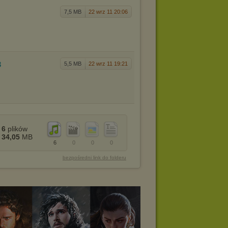
7,5 MB
22 wrz 11 20:06
3
5,5 MB
22 wrz 11 19:21
6
plików
34,05
MB
6
0
0
0
bezpośredni link do folderu