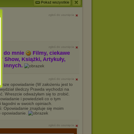
Pokaż wszystkie
zgłoś do usunięcia
zgłoś do usunięcia
m do mnie
Filmy, ciekawe
V Show, Książki, Artykuły,
le innych.
zgłoś do usunięcia
rwsze opowiadanie (W założeniu jest to
y wydział śledczy Prawda wychodzi na
ać. Wreszcie odważyłam się to zrobić.
powiadanie i powiedzieli co o tym
 i łagodni w swoich opiniach.
: Opowiadanie znajduje się moim
je opowiadanie.
zgłoś do usunięcia