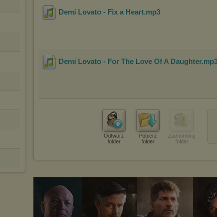
Demi Lovato - Fix a Heart
.mp3
Demi Lovato - For The Love Of A Daughter
.mp
Odtwórz
Pobierz
Zachomikuj
folder
folder
folder