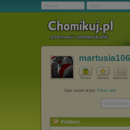
Chomik
Hasło
martusia10
Prezent
Ulubiony
Wiadomość
Opis został ukryty.
Pokaż opis
Szukaj plików
Foldery