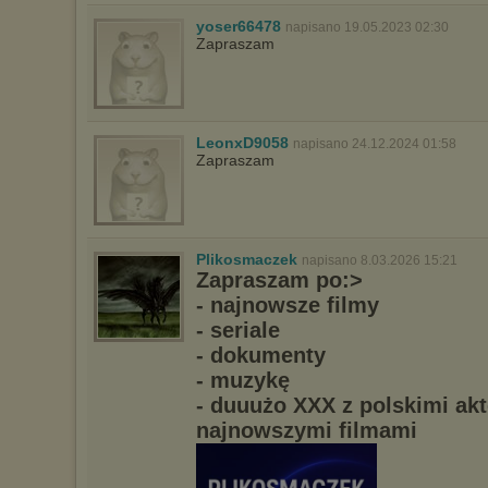
yoser66478
napisano 19.05.2023 02:30
Zapraszam
LeonxD9058
napisano 24.12.2024 01:58
Zapraszam
Plikosmaczek
napisano 8.03.2026 15:21
Zapraszam po:>
- najnowsze filmy
- seriale
- dokumenty
- muzykę
- duuużo XXX z polskimi ak
najnowszymi filmami