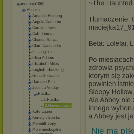
~The Haunted
martusia1060
Ebooks
Amanda Hocking
Tłumaczenie: C
Angela Cameron
maciejka17_9
Carolyn Jewel
Cate Tiernan
Chadda Sarwat
Beta: Lolelai,
Clare Cassandre
E. Langlais
Elisa Adams
Po miesiącach
Elizabeth Miles
zdrowia psych
English Ebooks
którym się zak
Gena Showalter
Harrison Kim
powinien istni
Jessica Verday
Sleepy Hollow,
Pustka
Ale Abbey nie 
1.Pustka
2.Nawied
zana
innego wyboru,
Kate Lauren
a Abbey jest 
Kerrelyn Sparks
Meredith Amy
Nie ma pli
Moje nieoficjalne
tłumaczenia