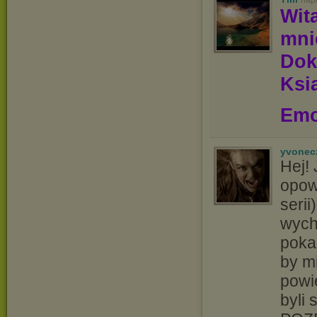
nap
Wit
mn
Dok
Ksią
Emo
yvonec
Hej!
opow
seri
wych
poka
by mi
powie
byli 