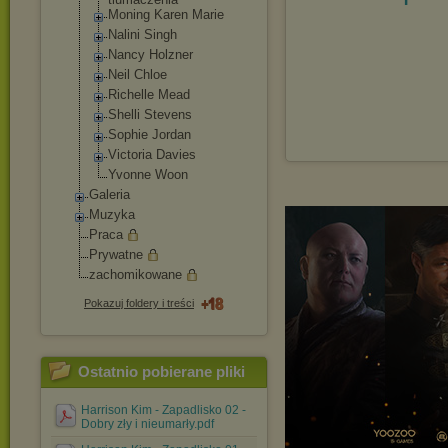
Moning Karen Marie
Nalini Singh
Nancy Holzner
Neil Chloe
Richelle Mead
Shelli Stevens
Sophie Jordan
Victoria Davies
Yvonne Woon
Galeria
Muzyka
Praca
Prywatne
zachomikowane
Pokazuj foldery i treści
Ostatnio pobierane pliki
Harrison Kim - Zapadlisko 02 -
Dobry zły i nieumarły.pdf