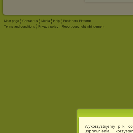
Main page
Contact us
Media
Help
Publishers Platform
Terms and conditions
Privacy policy
Report copyright infringement
Wykorzystujemy pliki c
usprawnienia korzyst