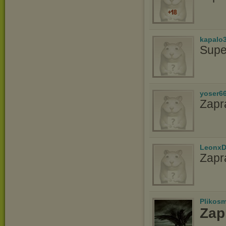
kapalo
Supe
yoser6
Zapr
LeonxD
Zapr
Plikos
Zap