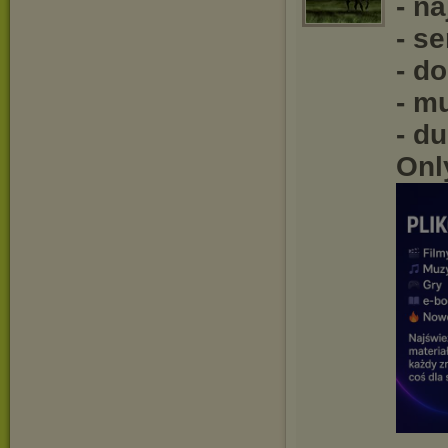
- n
- se
- d
- m
- d
Onl