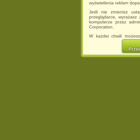
wyświetlenia reklam dop
Jeśli nie zmienisz ust
przeglądarce, wyrażasz
komputerze przez admin
Corporation.
W każdej chwili możesz
cookies w swojej przeglą
w naszej Pol
Prze
http://chomikuj.pl/Polity
Jednocześnie informuje
może spowodować ogr
Chomikuj.pl.
W przypadku braku twojej
prosimy o opuszczenie se
Wykorzystanie plików c
(dostosowanie reklam do
działań marketingowych).
Wyrażenie sprzeciwu spo
będzie dopasowana do Tw
wyświetlona przypadkowo
Istnieje możliwość zmian
sposób uniemożliwiając