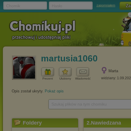
Chomik
Hasło
zapomniałem
martusia1060
Marta
widziany: 1.09.20
Prezent
Ulubiony
Wiadomość
Opis został ukryty.
Pokaż opis
Szukaj plików na tym chomiku
Foldery
2.Nawiedzana