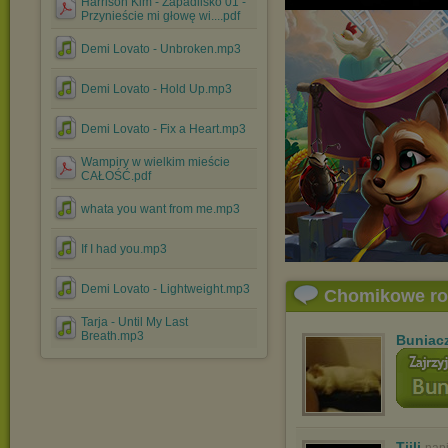
Harrison Kim - Zapadlisko 01 -
Przynieście mi głowę wi....pdf
Demi Lovato - Unbroken.mp3
Demi Lovato - Hold Up.mp3
Demi Lovato - Fix a Heart.mp3
Wampiry w wielkim mieście
CAŁOŚĆ.pdf
whata you want from me.mp3
If I had you.mp3
Demi Lovato - Lightweight.mp3
Chomikowe r
Tarja - Until My Last
Breath.mp3
Buniac
Tiili