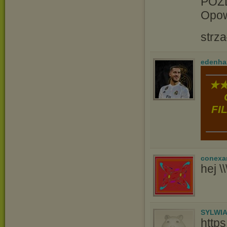
POZD
Opow
strz
edenha
★★
FI
conexa
hej \\\\
SYLWI
http