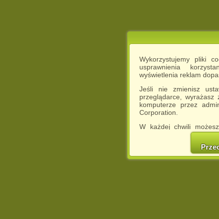
Wykorzystujemy pliki c
usprawnienia korzyst
wyświetlenia reklam dop
Jeśli nie zmienisz ust
przeglądarce, wyrażasz
komputerze przez admin
Corporation.
W każdej chwili możesz
cookies w swojej przeglą
w naszej Pol
Prze
http://chomikuj.pl/Polity
Jednocześnie informuje
może spowodować ogr
Chomikuj.pl.
W przypadku braku twojej
prosimy o opuszczenie se
Wykorzystanie plików c