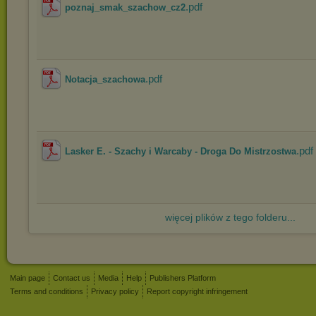
.pdf
poznaj_smak_szachow_cz2
.pdf
Notacja_szachowa
.pdf
Lasker E. - Szachy i Warcaby - Droga Do Mistrzostwa
więcej plików z tego folderu...
Main page
Contact us
Media
Help
Publishers Platform
Terms and conditions
Privacy policy
Report copyright infringement