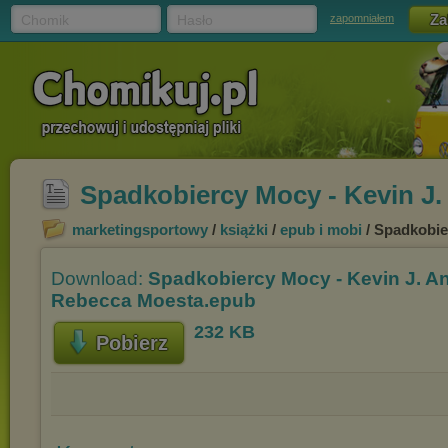
Chomik
Hasło
zapomniałem
Spadkobiercy Mocy - Kevin J
marketingsportowy
/
książki
/
epub i mobi
/ Spadkobie
Download:
Spadkobiercy Mocy - Kevin J. A
Rebecca Moesta.epub
232 KB
Pobierz