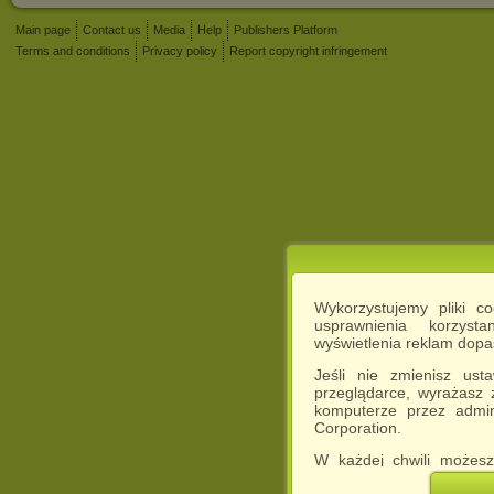
Main page
Contact us
Media
Help
Publishers Platform
Terms and conditions
Privacy policy
Report copyright infringement
Wykorzystujemy pliki c
usprawnienia korzyst
wyświetlenia reklam dop
Jeśli nie zmienisz ust
przeglądarce, wyrażasz
komputerze przez admin
Corporation.
W każdej chwili możesz
cookies w swojej przeglą