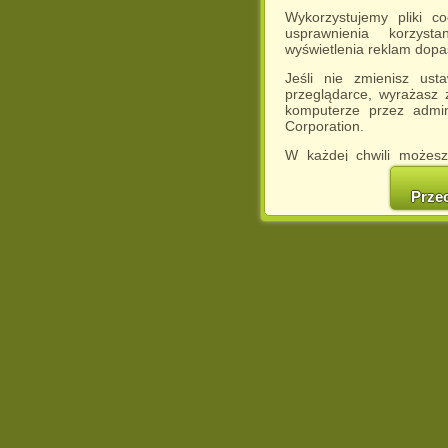
Wykorzystujemy pliki c
usprawnienia korzyst
wyświetlenia reklam dop
Jeśli nie zmienisz ust
przeglądarce, wyrażasz
komputerze przez admin
Corporation.
W każdej chwili możesz
cookies w swojej przeglą
w naszej Pol
Prze
http://chomikuj.pl/Polity
Jednocześnie informuje
może spowodować ogr
Chomikuj.pl.
W przypadku braku twojej
prosimy o opuszczenie se
Wykorzystanie plików c
(dostosowanie reklam do
działań marketingowych).
Wyrażenie sprzeciwu spo
będzie dopasowana do Tw
wyświetlona przypadkowo