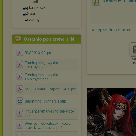
Robert B. Ciald
pdf
planszówki
Sport
szachy
« poprzednia strona
Ostatnio pobierane pliki
RW 2013-02'.pdf
Odt
Trening biegowy dla
fo
ambitnych.pdf
Trening biegowy dla
ambitnych.pdf
SSC_Annual_Report_0910.pdf
Beginning.Runners.epub
influencer-marketing-od-a-do-
z.pdf
Wojciech Kowalczyk - Kowal-
prawdziwa historia.pdf