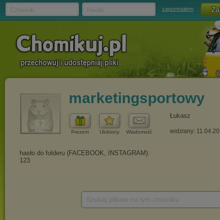
Chomik
Hasło
zapomniałem
marketingsportowy
Łukasz
widziany: 11.04.2
Prezent
Ulubiony
Wiadomość
Szukaj plików na tym chomiku