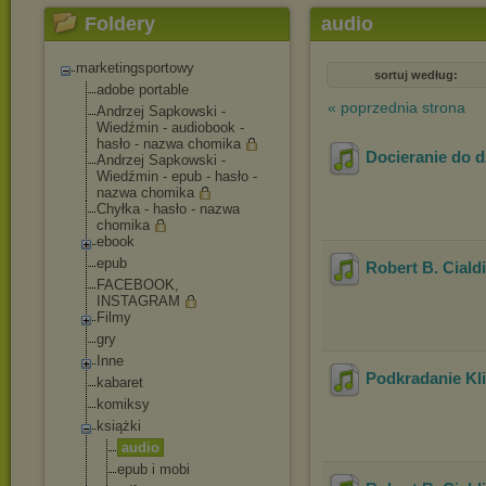
Foldery
audio
marketingsportowy
sortuj według:
adobe portable
« poprzednia strona
Andrzej Sapkowski -
Wiedźmin - audiobook -
hasło - nazwa chomika
Docieranie do d
Andrzej Sapkowski -
Wiedźmin - epub - hasło -
nazwa chomika
Chyłka - hasło - nazwa
chomika
ebook
epub
Robert B. Ciald
FACEBOOK,
INSTAGRAM
Filmy
gry
Inne
Podkradanie Kl
kabaret
komiksy
książki
audio
epub i mobi