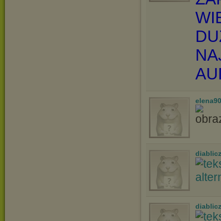
WI
DU
NA
AU
elena9
diablic
diablic