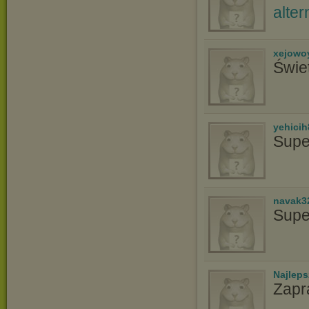
xejowo
Świe
yehicih
Supe
navak3
Supe
Najlep
Zapr