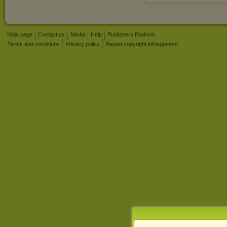
Main page
Contact us
Media
Help
Publishers Platform
Terms and conditions
Privacy policy
Report copyright infringement