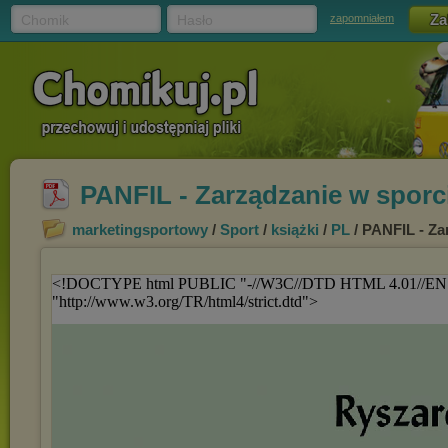
Chomik
Hasło
zapomniałem
PANFIL - Zarządzanie w sporc
marketingsportowy
/
Sport
/
książki
/
PL
/ PANFIL - Za