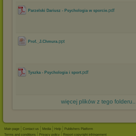
.pdf
Parzelski Dariusz - Psychologia w sporcie
.ppt
Prof._J.Chmura
.pdf
Tyszka - Psychologia i sport
więcej plików z tego folderu..
Main page
Contact us
Media
Help
Publishers Platform
Terms and conditions
Privacy policy
Report copyright infringement