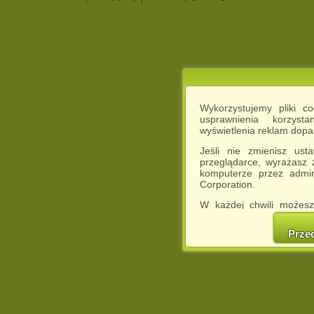
Wykorzystujemy pliki c
usprawnienia korzyst
wyświetlenia reklam dop
Jeśli nie zmienisz ust
przeglądarce, wyrażasz
komputerze przez admin
Corporation.
W każdej chwili możesz
cookies w swojej przeglą
w naszej Pol
Prze
http://chomikuj.pl/Polity
Jednocześnie informuje
może spowodować ogr
Chomikuj.pl.
W przypadku braku twojej
prosimy o opuszczenie se