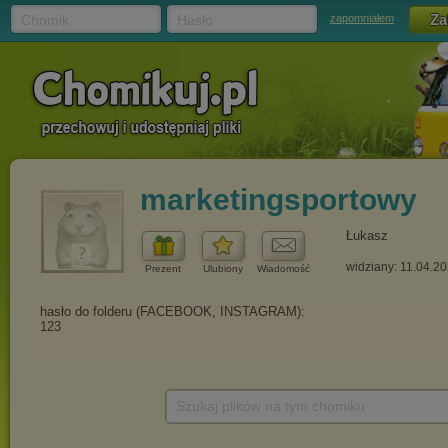
Chomik
Hasło
zapomniałem
marketingsportowy
Łukasz
widziany: 11.04.2
Prezent
Ulubiony
Wiadomość
Szukaj plików na tym chomiku