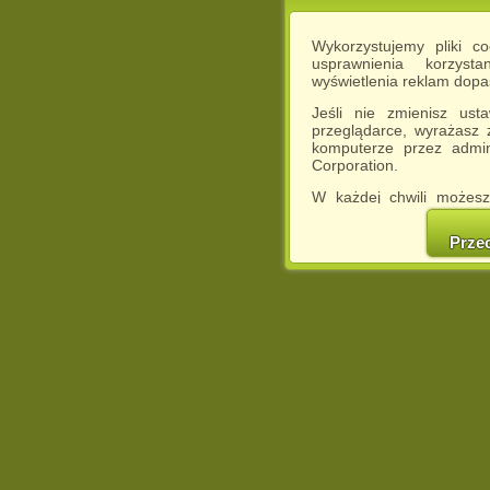
Wykorzystujemy pliki c
usprawnienia korzyst
wyświetlenia reklam dop
Jeśli nie zmienisz ust
przeglądarce, wyrażasz
komputerze przez admin
Corporation.
W każdej chwili możesz
cookies w swojej przeglą
w naszej Pol
Prze
http://chomikuj.pl/Polity
Jednocześnie informuje
może spowodować ogr
Chomikuj.pl.
W przypadku braku twojej
prosimy o opuszczenie se
Wykorzystanie plików c
(dostosowanie reklam do
działań marketingowych).
Wyrażenie sprzeciwu spo
będzie dopasowana do Tw