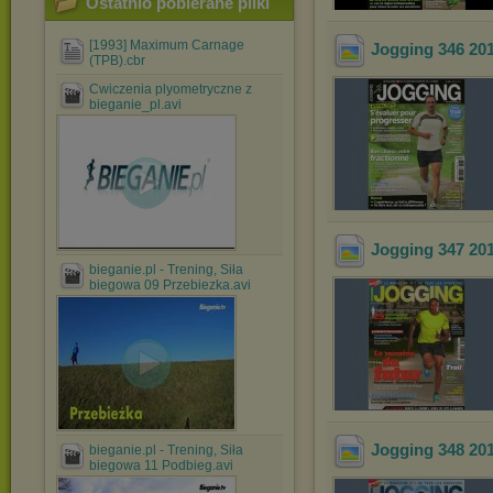
Ostatnio pobierane pliki
[1993] Maximum Carnage
Jogging 346 20
(TPB).cbr
Cwiczenia plyometryczne z
bieganie_pl.avi
Jogging 347 20
bieganie.pl - Trening, Siła
biegowa 09 Przebiezka.avi
Jogging 348 20
bieganie.pl - Trening, Siła
biegowa 11 Podbieg.avi