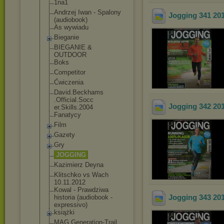
1na1
Andrzej Iwan - Spalony
Jogging 341 20
(audiobook)
As wywiadu
Bieganie
BIEGANIE &
OUTDOOR
Boks
Competitor
Ćwiczenia
David.Beckhams
.Official.Socc
Jogging 342 20
er.Skills.2004
Fanatycy
Film
Gazety
Gry
JOGGING
Kazimierz Deyna
Klitschko vs Wach
10.11.2012
Kowal - Prawdziwa
Jogging 343 20
historia (audiobook -
expressivo)
książki
MAG Generation-Tra
il