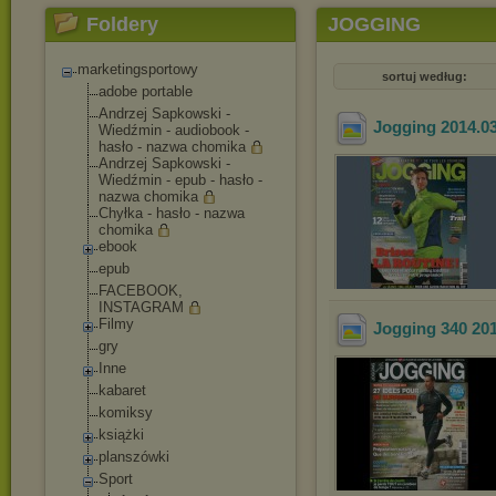
Foldery
JOGGING
marketingsportowy
sortuj według:
adobe portable
Andrzej Sapkowski -
Jogging 2014.0
Wiedźmin - audiobook -
hasło - nazwa chomika
Andrzej Sapkowski -
Wiedźmin - epub - hasło -
nazwa chomika
Chyłka - hasło - nazwa
chomika
ebook
epub
FACEBOOK,
INSTAGRAM
Filmy
Jogging 340 20
gry
Inne
kabaret
komiksy
książki
planszówki
Sport