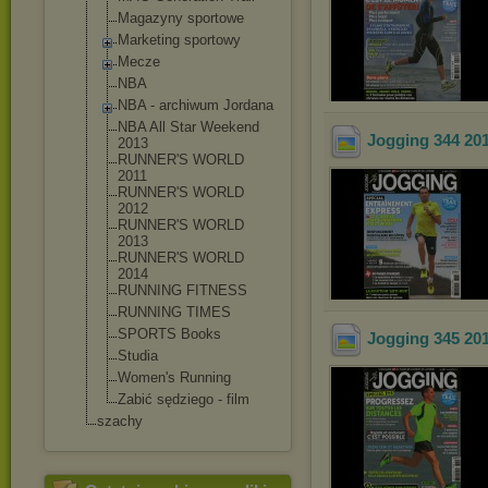
Magazyny sportowe
Marketing sportowy
Mecze
NBA
NBA - archiwum Jordana
NBA All Star Weekend
Jogging 344 20
2013
RUNNER'S WORLD
2011
RUNNER'S WORLD
2012
RUNNER'S WORLD
2013
RUNNER'S WORLD
2014
RUNNING FITNESS
RUNNING TIMES
SPORTS Books
Jogging 345 20
Studia
Women's Running
Zabić sędziego - film
szachy