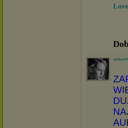
Love
Dob
amber4
ZA
WI
DU
NA
AU