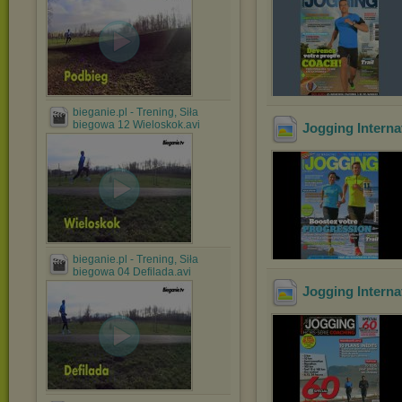
bieganie.pl - Trening, Siła
biegowa 12 Wieloskok.avi
Jogging Interna
bieganie.pl - Trening, Siła
biegowa 04 Defilada.avi
Jogging Interna