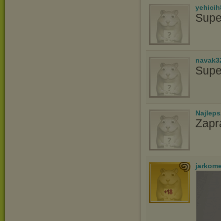
yehicih
Supe
navak3
Supe
Najlep
Zapr
jarkom