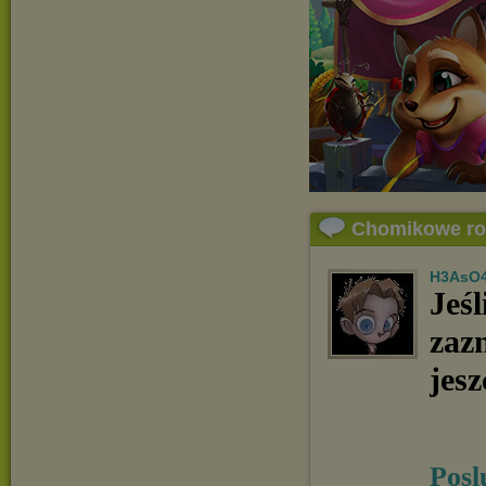
Chomikowe r
H3AsO
Jeśl
zaz
jesz
Posl