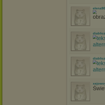
elena9
diablic
diablic
xejowo
Świe