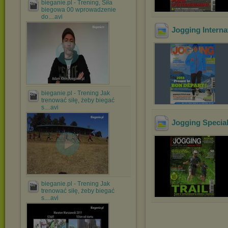
bieganie.pl - Trening, Siła
biegowa 00 wprowadzenie
do....avi
Jogging Internat
bieganie.pl - Trening Jak
trenować siłę, żeby biegać
s....avi
Jogging Special
bieganie.pl - Trening Jak
trenować siłę, żeby biegać
s....avi