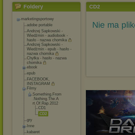
Foldery
CD2
marketingsportowy
Nie ma pli
adobe portable
Andrzej Sapkowski -
Wiedźmin - audiobook -
hasło - nazwa chomika
Andrzej Sapkowski -
Wiedźmin - epub - hasło -
nazwa chomika
Chyłka - hasło - nazwa
chomika
ebook
epub
FACEBOOK,
INSTAGRAM
Filmy
Something.From
.Nothing.The.A
rt.Of.Rap.2012
CD1
CD2
gry
Inne
kabaret