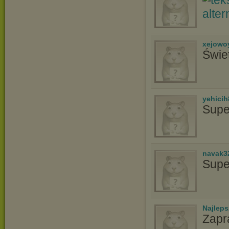
xejowo
Świe
yehicih
Supe
navak3
Supe
Najlep
Zapr