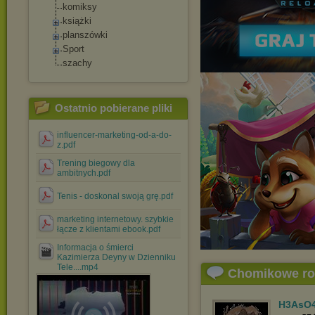
komiksy
książki
planszówki
Sport
szachy
Ostatnio pobierane pliki
influencer-marketing-od-a-do-
z.pdf
Trening biegowy dla
ambitnych.pdf
Tenis - doskonal swoją grę.pdf
marketing internetowy. szybkie
łącze z klientami ebook.pdf
Informacja o śmierci
Kazimierza Deyny w Dzienniku
Tele....mp4
Chomikowe r
H3AsO