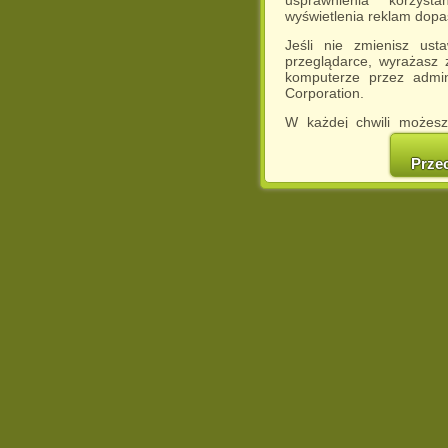
usprawnienia korzyst
wyświetlenia reklam dop
Jeśli nie zmienisz ust
przeglądarce, wyrażasz
komputerze przez admin
Corporation.
W każdej chwili możesz
cookies w swojej przeglą
w naszej Pol
Prze
http://chomikuj.pl/Polity
Jednocześnie informuje
może spowodować ogr
Chomikuj.pl.
W przypadku braku twojej
prosimy o opuszczenie se
Wykorzystanie plików c
(dostosowanie reklam do
działań marketingowych).
Wyrażenie sprzeciwu spo
będzie dopasowana do Tw
wyświetlona przypadkowo
Istnieje możliwość zmian
sposób uniemożliwiając