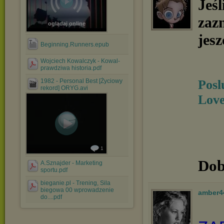
Jeśl
zaz
oglądaj online
jesz
Beginning.Runners.epub
Wojciech Kowalczyk - Kowal-
prawdziwa historia.pdf
1982 - Personal Best [Życiowy
Posl
rekord] ORYG.avi
Love
1
Dob
A.Sznajder - Marketing
sportu.pdf
bieganie.pl - Trening, Sila
biegowa 00 wprowadzenie
amber4
do....pdf