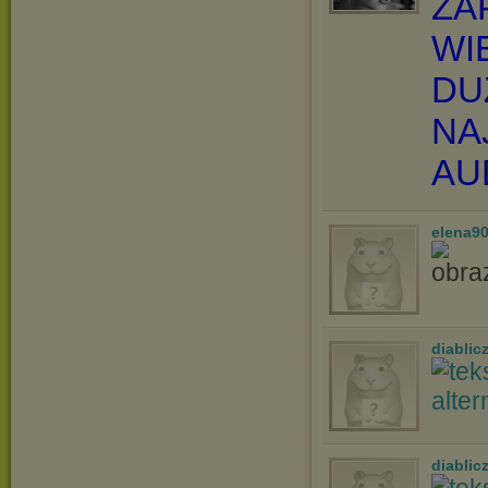
ZA
WI
DU
NA
AU
elena9
diablic
diablic