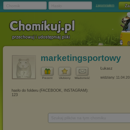
Chomik
Hasło
zapomniałem
marketingsportowy
Łukasz
widziany: 11.04.2
Prezent
Ulubiony
Wiadomość
Szukaj plików na tym chomiku