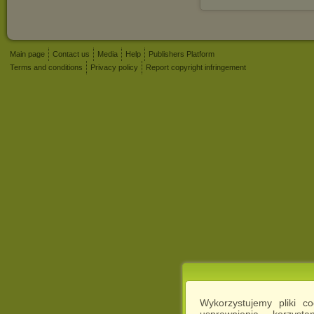
Main page
Contact us
Media
Help
Publishers Platform
Terms and conditions
Privacy policy
Report copyright infringement
Wykorzystujemy pliki c