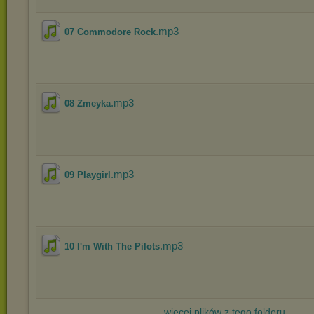
.mp3
07 Commodore Rock
.mp3
08 Zmeyka
.mp3
09 Playgirl
.mp3
10 I'm With The Pilots
więcej plików z tego folderu...