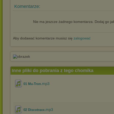
Komentarze:
Nie ma jeszcze żadnego komentarza. Dodaj go jak
Aby dodawać komentarze musisz się
zalogować
Inne pliki do pobrania z tego chomika
.mp3
01 Mu-Tron
.mp3
02 Discotraxx