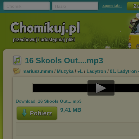
Chomik
Hasło
zapomniałem
16 Skools Out....mp3
mariusz.mmm
/
Muzyka
/
●L
/
Ladytron
/
01. Ladytron 
Play
Download:
16 Skools Out....mp3
Video
9,41 MB
Pobierz