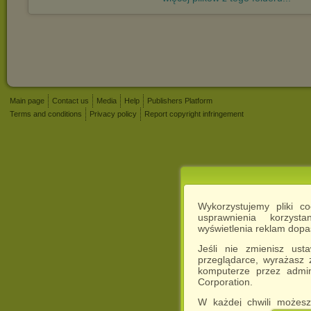
Main page
Contact us
Media
Help
Publishers Platform
Terms and conditions
Privacy policy
Report copyright infringement
Wykorzystujemy pliki c
usprawnienia korzyst
wyświetlenia reklam dop
Jeśli nie zmienisz ust
przeglądarce, wyrażasz
komputerze przez admin
Corporation.
W każdej chwili możesz