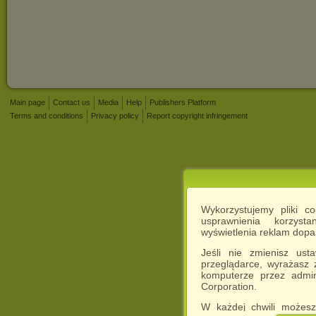
Main page
Contact us
Media
Help
Publishers Platform
Terms and conditions
Privacy policy
Report copyright infringement
Wykorzystujemy pliki c
usprawnienia korzyst
wyświetlenia reklam dop
Jeśli nie zmienisz ust
przeglądarce, wyrażasz
komputerze przez admin
Corporation.
W każdej chwili możesz