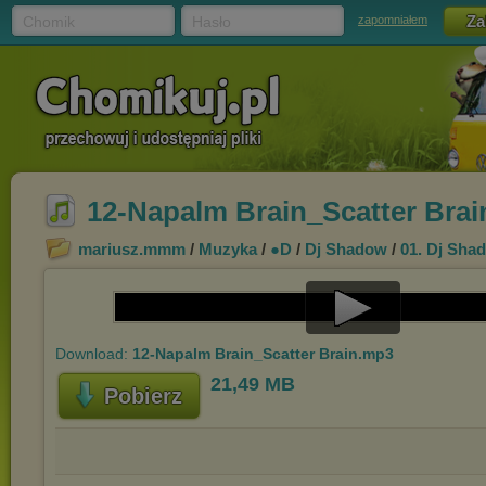
Chomik
Hasło
zapomniałem
12-Napalm Brain_Scatter Bra
mariusz.mmm
/
Muzyka
/
●D
/
Dj Shadow
/
01. Dj Sha
Play
Download:
12-Napalm Brain_Scatter Brain.mp3
Video
21,49 MB
Pobierz