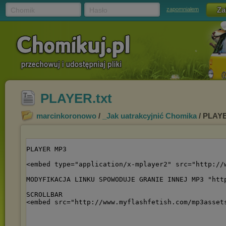
Chomik
Hasło
zapomniałem
PLAYER.txt
marcinkoronowo
/
_Jak uatrakcyjnić Chomika
/ PLAYE