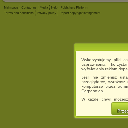
Main page
Contact us
Media
Help
Publishers Platform
Terms and conditions
Privacy policy
Report copyright infringement
Wykorzystujemy pliki c
usprawnienia korzyst
wyświetlenia reklam dop
Jeśli nie zmienisz ust
przeglądarce, wyrażasz
komputerze przez admin
Corporation.
W każdej chwili możesz
cookies w swojej przeglą
w naszej Pol
Prze
http://chomikuj.pl/Polity
Jednocześnie informuje
może spowodować ogr