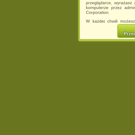
przeglądarce, wyrażasz
komputerze przez admin
Corporation.
W każdej chwili możesz
cookies w swojej przeglą
w naszej Pol
Prze
http://chomikuj.pl/Polity
Jednocześnie informuje
może spowodować ogr
Chomikuj.pl.
W przypadku braku twojej
prosimy o opuszczenie se
Wykorzystanie plików c
(dostosowanie reklam do
działań marketingowych).
Wyrażenie sprzeciwu spo
będzie dopasowana do Tw
wyświetlona przypadkowo
Istnieje możliwość zmian
sposób uniemożliwiając
urządzeniu końcowym. M
dokonując odpowiednich
internetowej.