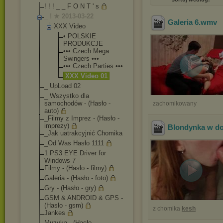
! ! ! _ _ F O N T ' s
_ ! ★ 2013-03-22
Galeria 6
.wmv
XXX Video
• POLSKIE
PRODUKCJE
••• Czech Mega
Swingers •••
••• Czech Parties •••
XXX Video 01
_ UpLoad 02
_ Wszystko dla
samochodów - (Hasło -
zachomikowany
auto)
_Filmy z Imprez - (Hasło -
imprezy)
Blondynka w 
_Jak uatrakcyjnić Chomika
_Od Was Hasło 1111
1 PS3 EYE Driver for
Windows 7
Filmy - (Hasło - filmy)
Galeria - (Hasło - foto)
Gry - (Hasło - gry)
GSM & ANDROID & GPS -
(Hasło - gsm)
z chomika
kesh
Jankes
Muzyka - (Hasło -