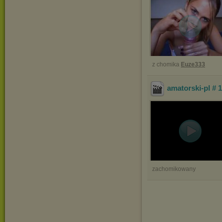
z chomika
Euze333
amatorski-pl # 1
zachomikowany