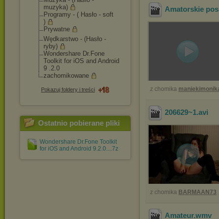
muzyka)
Amatorskie pos
Programy - ( Hasło - soft
)
Prywatne
Wędkarstwo - (Hasło -
ryby)
Wondershare Dr.Fone
Toolkit for iOS and Android
9 .2.0
zachomikowane
z chomika
maniekimonik
Pokazuj foldery i treści
206629~1
.avi
Ostatnio pobierane pliki
Wondershare Dr.Fone Toolkit
for iOS and Android 9.2.0....7z
z chomika
BARMAAN73
Amateur
.wmv