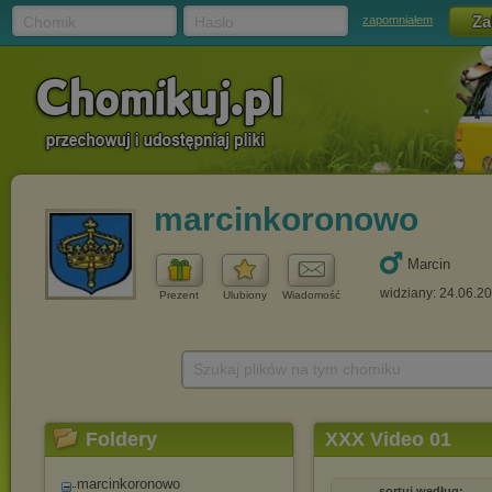
Chomik
Hasło
zapomniałem
marcinkoronowo
Marcin
widziany: 24.06.2
Prezent
Ulubiony
Wiadomość
Szukaj plików na tym chomiku
Foldery
XXX Video 01
marcinkoronowo
sortuj według: