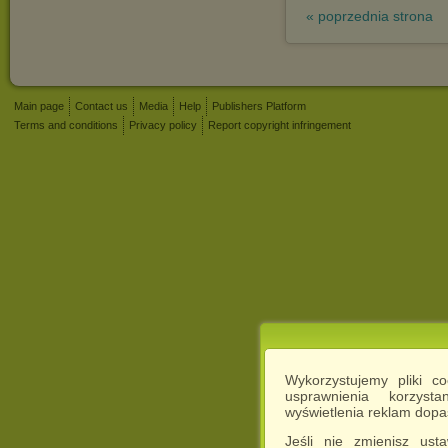
« poprzednia strona
Main page
Contact us
Media
Help
Publishers Platform
Terms and conditions
Privacy policy
Report copyright infringement
Wykorzystujemy pliki c
usprawnienia korzyst
wyświetlenia reklam dop
Jeśli nie zmienisz ust