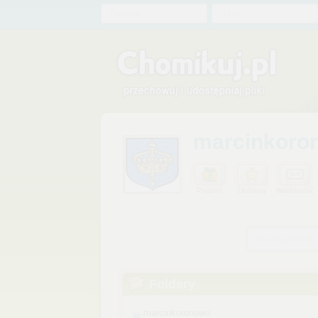
Chomik
Hasło
marcinkoro
Prezent
Ulubiony
Wiadomość
Szukaj plików
Foldery
marcinkoronowo