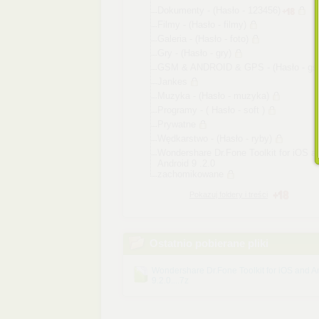
Dokumenty - (Hasło - 123456)
Filmy - (Hasło - filmy)
Galeria - (Hasło - foto)
Gry - (Hasło - gry)
GSM & ANDROID & GPS - (Hasło - gs
Jankes
Muzyka - (Hasło - muzyka)
Programy - ( Hasło - soft )
Prywatne
Wędkarstwo - (Hasło - ryby)
Wondershare Dr.Fone Toolkit for iOS a
Android 9 .2.0
zachomikowane
Pokazuj foldery i treści
Ostatnio pobierane pliki
Wondershare Dr.Fone Toolkit for iOS and A
9.2.0....7z