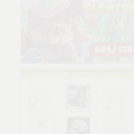
dokonując odpowiednich zmian w ustawieniach przeglądarki
internetowej.
Pełną informację na ten temat znajdziesz pod adresem
http://chomikuj.pl/PolitykaPrywatnosci.aspx
.
Zaprzyjaźnione i polecane chomiki
(1310
piotrrek81
SexGirls
zosia2104