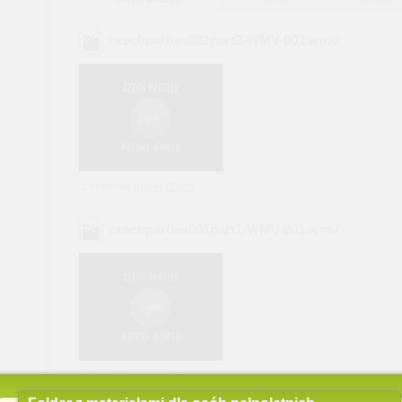
czechparties001part2-WMV-001
.wmv
z chomika
mateja1985
czechparties001part1-WMV-001
.wmv
z chomika
mateja1985