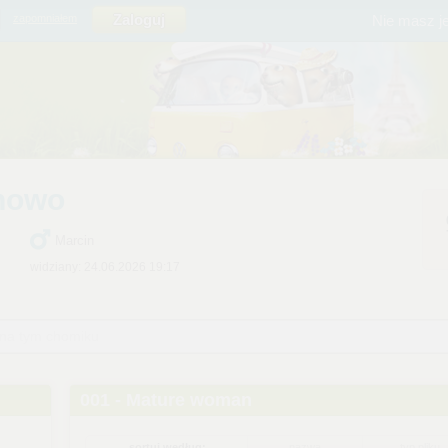
Nie masz j
zapomniałem
nowo
Marcin
widziany: 24.06.2026 19:17
 na tym chomiku
001 - Mature woman
sortuj według:
nazwa
typ pliku