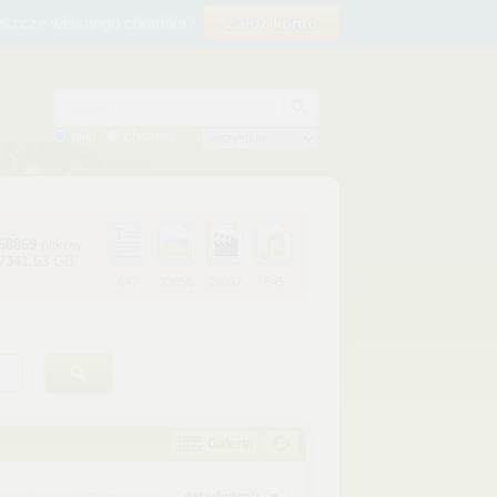
eszcze własnego chomika?
Załóż konto
Nazwa pliku
pliki
chomiki
68869
plików
7341,63
GB
647
33859
29097
845
Galeria
rozmiar
data dodania