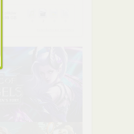
2
plików
0,99
GB
0
2
0
0
bezpośredni link do folderu