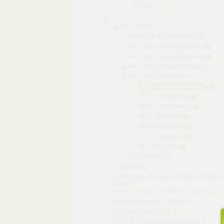
! ! ! _ _ F O N T ' s
_ ! ★ 2013-03-22
XXX Video
• POLSKIE PRODUKCJE
••• Czech First Video •••
••• Czech Gang Bang •••
••• Czech Mega Swingers •••
••• Czech Parties •••
001 - Mature woman
002 - 18-20 yers
003 - Secretar
ies
004 - Blondes
005 - Brunette
s
006 - Students
007 - Big tits
XXX Video 01
_ UpLoad 02
_ Wszystko dla samochodów - (Hasło -
auto)
_Filmy z Imprez - (Hasło - imprezy)
_Jak uatrakcyjnić Chomika
_Od Was Hasło 1111
1 PS3 EYE Driver for Windows 7