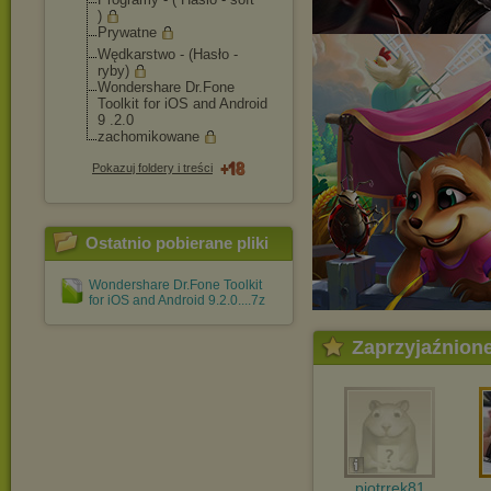
)
Prywatne
Wędkarstwo - (Hasło -
ryby)
Wondershare Dr.Fone
Toolkit for iOS and Android
9 .2.0
zachomikowane
Pokazuj foldery i treści
Ostatnio pobierane pliki
Wondershare Dr.Fone Toolkit
for iOS and Android 9.2.0....7z
Zaprzyjaźnion
piotrrek81