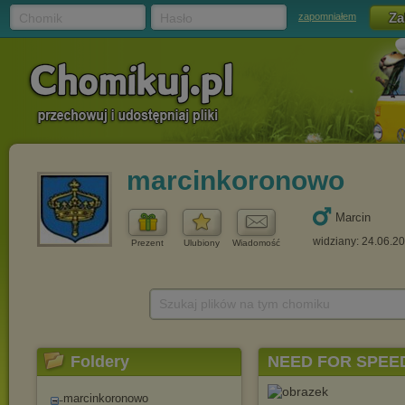
Chomik
Hasło
zapomniałem
marcinkoronowo
Marcin
widziany: 24.06.2
Prezent
Ulubiony
Wiadomość
Szukaj plików na tym chomiku
Foldery
NEED FOR SPEED
marcinkoronowo