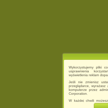
Wykorzystujemy pliki c
usprawnienia korzyst
wyświetlenia reklam dop
Jeśli nie zmienisz ust
przeglądarce, wyrażasz
komputerze przez admin
Corporation.
W każdej chwili możesz
cookies w swojej przeglą