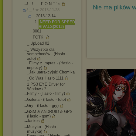
! ! ! _ _ F O N T ' s
Nie ma plików w
! _ ! ★ 2013-11-28
_ 2013-12-14
NEED FOR SPEED
RIVALS(2013
)
0001
FOTKI
_ UpLoad 02
_ Wszystko dla
samochodów - (Hasło -
auto)
_Filmy z Imprez - (Hasło -
imprezy)
_Jak uatrakcyjnić Chomika
_Od Was Hasło 1111
1 PS3 EYE Driver for
Windows 7
Filmy - (Hasło - filmy)
Galeria - (Hasło - foto)
Gry - (Hasło - gry)
GSM & ANDROID & GPS -
(Hasło - gsm)
Jankes
Muzyka - (Hasło -
muzyka)
Programy - ( Hasło - soft