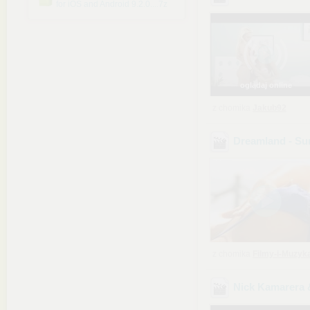
for iOS and Android 9.2.0....7z
oglądaj online
z chomika
Jakub92
Dreamland - Su
z chomika
Filmy-i-Muzyk
Nick Kamarera &