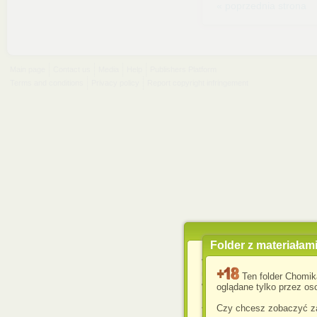
« poprzednia strona
Main page
Contact us
Media
Help
Publishers Platform
Terms and conditions
Privacy policy
Report copyright infringement
Folder z materiałam
Wykorzystujemy pliki c
usprawnienia korzyst
Ten folder Chomik
wyświetlenia reklam dop
oglądane tylko przez oso
Jeśli nie zmienisz ust
Czy chcesz zobaczyć za