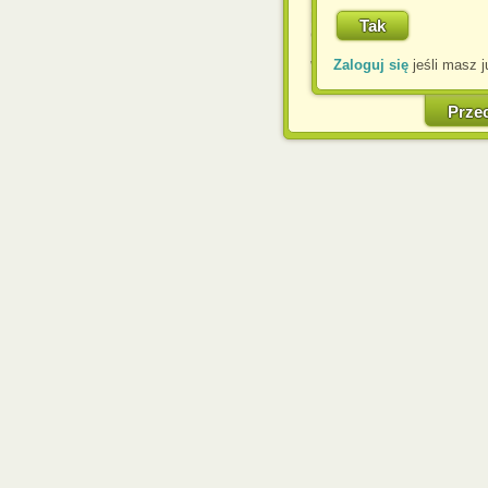
przeglądarce, wyrażasz
komputerze przez admin
Corporation.
Zaloguj się
jeśli masz j
W każdej chwili możesz
cookies w swojej przeglą
w naszej Pol
Prze
http://chomikuj.pl/Polity
Jednocześnie informuje
może spowodować ogr
Chomikuj.pl.
W przypadku braku twojej
prosimy o opuszczenie se
Wykorzystanie plików c
(dostosowanie reklam do
działań marketingowych).
Wyrażenie sprzeciwu spo
będzie dopasowana do Tw
wyświetlona przypadkowo
Istnieje możliwość zmian
sposób uniemożliwiając
urządzeniu końcowym. M
dokonując odpowiednich
internetowej.