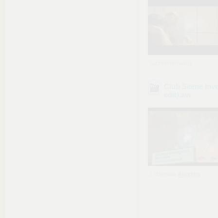
zachomikowany
Club Scene Inve
edit)
.avi
z chomika
Aleysha