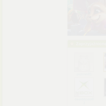
Zaprzyjaźnion
piotrrek81
dawiddzidol0
2