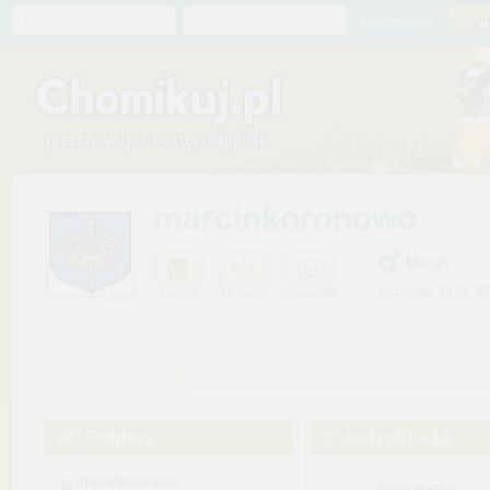
Chomik
Hasło
zapomniałem
marcinkoronowo
Marcin
widziany: 24.06.2
Prezent
Ulubiony
Wiadomość
Szukaj plików na tym chomiku
Foldery
Teledyski +18
marcinkoronowo
sortuj według: