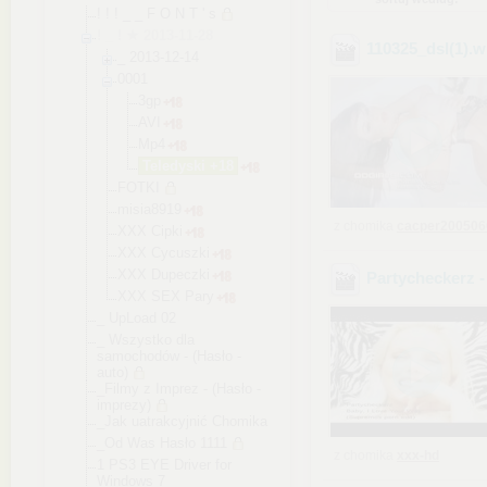
! ! ! _ _ F O N T ' s
! _ ! ★ 2013-11-28
110325_dsl(1)
.
_ 2013-12-14
0001
3gp
AVI
Mp4
Teledyski +18
FOTKI
misia8919
z chomika
cacper200506
XXX Cipki
XXX Cycuszki
XXX Dupeczki
Partycheckerz -
XXX SEX Pary
_ UpLoad 02
_ Wszystko dla
samochodów - (Hasło -
auto)
_Filmy z Imprez - (Hasło -
imprezy)
_Jak uatrakcyjnić Chomika
_Od Was Hasło 1111
z chomika
xxx-hd
1 PS3 EYE Driver for
Windows 7