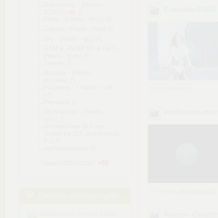
Dokumenty - (Hasło -
Cascada-ANED 
123456)
Filmy - (Hasło - filmy)
Galeria - (Hasło - foto)
Gry - (Hasło - gry)
GSM & ANDROID & GPS -
(Hasło - gsm)
Jankes
Muzyka - (Hasło -
muzyka)
Programy - ( Hasło - soft
zachomikowany
)
Prywatne
erotic-cuts-movi
Wędkarstwo - (Hasło -
ryby)
Wondershare Dr.Fone
Toolkit for iOS and Android
9 .2.0
zachomikowane
Pokazuj foldery i treści
z chomika
asmodeusz82
Ostatnio pobierane pliki
Rocco - Counti
Wondershare Dr.Fone Toolkit