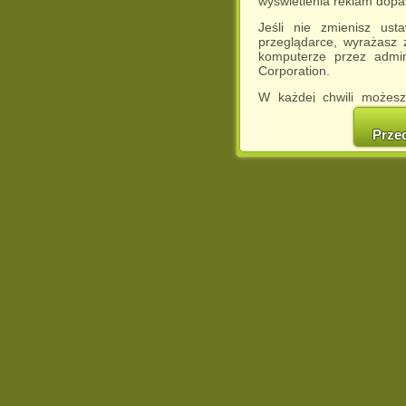
wyświetlenia reklam dop
Jeśli nie zmienisz ust
przeglądarce, wyrażasz
komputerze przez admin
Corporation.
W każdej chwili możesz
cookies w swojej przeglą
w naszej Pol
Prze
http://chomikuj.pl/Polity
Jednocześnie informuje
może spowodować ogr
Chomikuj.pl.
W przypadku braku twojej
prosimy o opuszczenie se
Wykorzystanie plików c
(dostosowanie reklam do
działań marketingowych).
Wyrażenie sprzeciwu spo
będzie dopasowana do Tw
wyświetlona przypadkowo
Istnieje możliwość zmian
sposób uniemożliwiając
urządzeniu końcowym. M