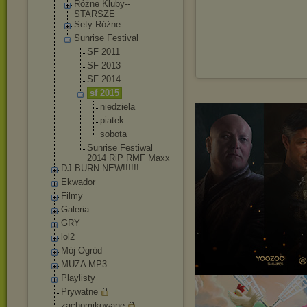
Różne Kluby--
STARSZE
Sety Różne
Sunrise Festival
SF 2011
SF 2013
SF 2014
sf 2015
niedziel
a
piatek
sobota
Sunrise Festiwal
2014 RiP RMF Maxx
DJ BURN NEW!!!!!!
Ekwador
Filmy
Galeria
GRY
lol2
Mój Ogród
MUZA MP3
Playlisty
Prywatne
zachomikowane