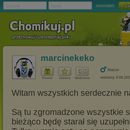
Chomik
Hasło
zapomniałem
marcinekeko
Marcin
widziany: 8.08.20
Prezent
Ulubiony
Wiadomość