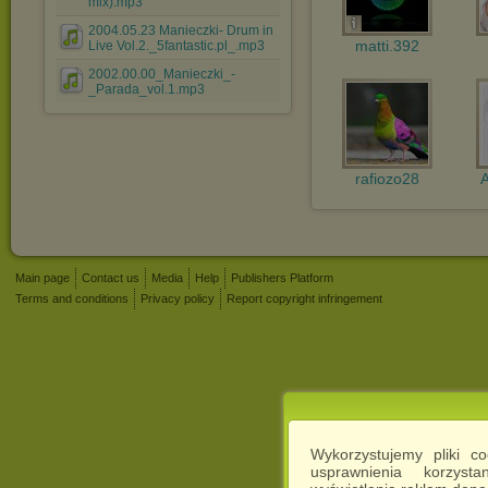
mix).mp3
2004.05.23 Manieczki- Drum in
matti.392
Live Vol.2._5fantastic.pl_.mp3
2002.00.00_Manieczki_-
_Parada_vol.1.mp3
rafiozo28
A
Main page
Contact us
Media
Help
Publishers Platform
Terms and conditions
Privacy policy
Report copyright infringement
Wykorzystujemy pliki c
usprawnienia korzyst