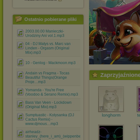
Ostatnio pobierane pliki
2003.00.00 Manieczki-
Urodziny Ani vol.1.mp3
04 - DJ Matys vs. Marc van
Linden - Orgasm (Original
Mix).mp3
10 - Genlog - Mackmoon.mp3
Andain vs Fragma - Tocas
Zaprzyjaźnion
Beautiful Things(Orange
Proje....mp3
Yomanda - You're Free
(Voodoo & Serano Remix).mp3
Bass Van Veen - Lockdown
(Original Mix).mp3
longhorm
t
Sumptuastic - Kołysanka (DJ
Cactus Remix) -
www.djmous....mp3
airheadz-
stanley_(here_i_am)_(wippenberg_extended_re-