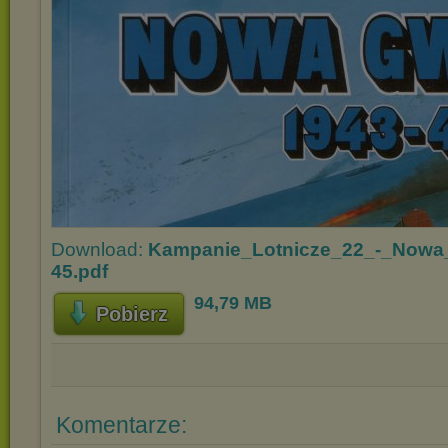
Download:
Kampanie_Lotnicze_22_-_Nowa
45.pdf
94,79 MB
Pobierz
Komentarze: