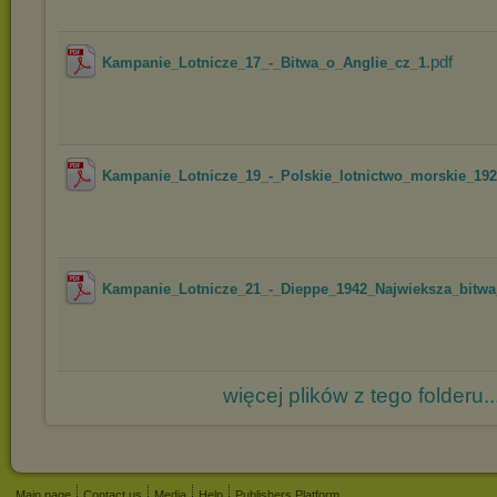
.pdf
Kampanie_Lotnicze_17_-_Bitwa_o_Anglie_cz_1
Kampanie_Lotnicze_19_-_Polskie_lotnictwo_morskie_192
Kampanie_Lotnicze_21_-_Dieppe_1942_Najwieksza_bitwa_
więcej plików z tego folderu..
Main page
Contact us
Media
Help
Publishers Platform