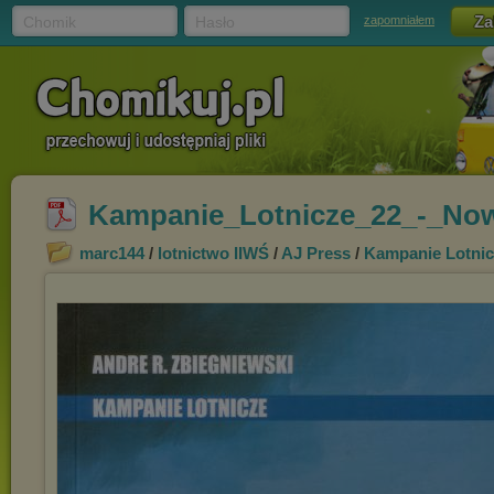
Chomik
Hasło
zapomniałem
Kampanie_Lotnicze_22_-_Now
marc144
/
lotnictwo IIWŚ
/
AJ Press
/
Kampanie Lotni