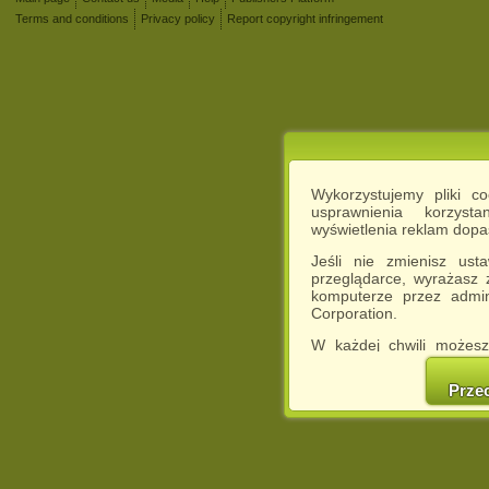
Terms and conditions
Privacy policy
Report copyright infringement
Wykorzystujemy pliki c
usprawnienia korzyst
wyświetlenia reklam dop
Jeśli nie zmienisz ust
przeglądarce, wyrażasz
komputerze przez admin
Corporation.
W każdej chwili możesz
cookies w swojej przeglą
w naszej Pol
Prze
http://chomikuj.pl/Polity
Jednocześnie informuje
może spowodować ogr
Chomikuj.pl.