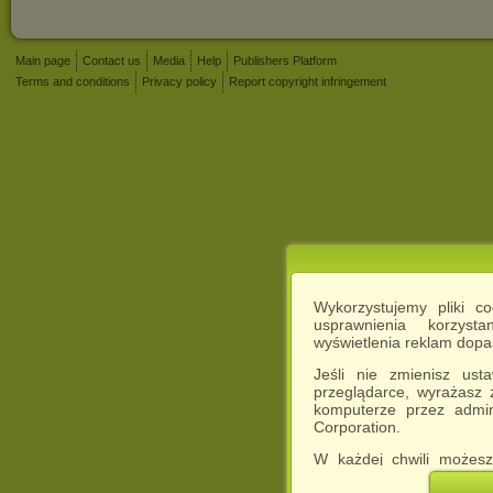
Main page
Contact us
Media
Help
Publishers Platform
Terms and conditions
Privacy policy
Report copyright infringement
Wykorzystujemy pliki c
usprawnienia korzyst
wyświetlenia reklam dop
Jeśli nie zmienisz ust
przeglądarce, wyrażasz
komputerze przez admin
Corporation.
W każdej chwili możesz
cookies w swojej przeglą