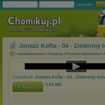
Chomik
Hasło
zapomniałem
Jonasz Kofta - 04 - Zmienmy 
maniakabareciarz
/
Kabarety
/
Piosenki kabaretowe
/
J
Play
Download:
Jonasz Kofta - 04 - Zmienmy te
Video
5,03 MB
Pobierz