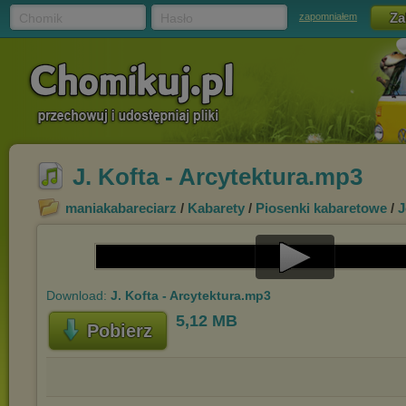
Chomik
Hasło
zapomniałem
J. Kofta - Arcytektura.mp3
maniakabareciarz
/
Kabarety
/
Piosenki kabaretowe
/
J
Play
Download:
J. Kofta - Arcytektura.mp3
Video
5,12 MB
Pobierz