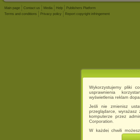
Main page
Contact us
Media
Help
Publishers Platform
Terms and conditions
Privacy policy
Report copyright infringement
Wykorzystujemy pliki c
usprawnienia korzyst
wyświetlenia reklam dop
Jeśli nie zmienisz ust
przeglądarce, wyrażasz
komputerze przez admin
Corporation.
W każdej chwili możesz
cookies w swojej przeglą