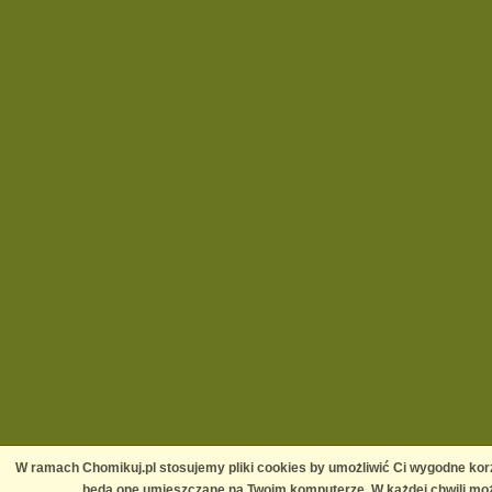
W ramach Chomikuj.pl stosujemy pliki cookies by umożliwić Ci wygodne korz
będą one umieszczane na Twoim komputerze. W każdej chwili moż