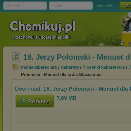
Chomik
Hasło
zapomniałem
18. Jerzy Połomski - Menuet d
maniakabareciarz
/
Kabarety
/
Piosenki kabaretowe
/
J
Połomski - Menuet dla króla Stasia.mpc
Download:
18. Jerzy Połomski - Menuet dla 
7,69 MB
Pobierz