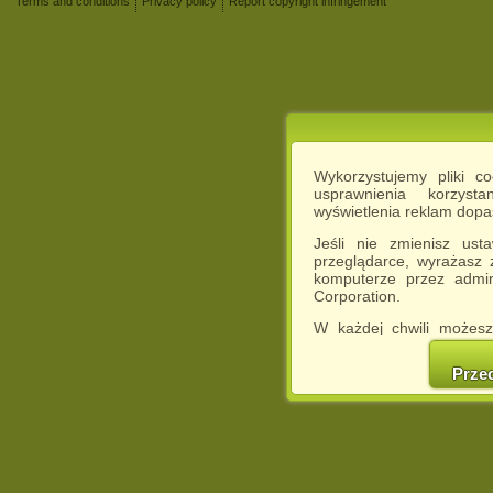
Terms and conditions
Privacy policy
Report copyright infringement
Wykorzystujemy pliki c
usprawnienia korzyst
wyświetlenia reklam dop
Jeśli nie zmienisz ust
przeglądarce, wyrażasz
komputerze przez admin
Corporation.
W każdej chwili możesz
cookies w swojej przeglą
w naszej Pol
Prze
http://chomikuj.pl/Polity
Jednocześnie informuje
może spowodować ogr
Chomikuj.pl.
W przypadku braku twojej