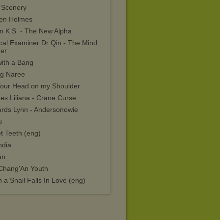
 Scenery
en Holmes
in K.S. - The New Alpha
cal Examiner Dr Qin - The Mind
er
with a Bang
ng Naree
Your Head on my Shoulder
es Liliana - Crane Curse
ards Lynn - Andersonowie
u
t Teeth (eng)
ndia
an
Chang'An Youth
a Snail Falls In Love (eng)