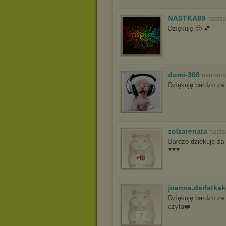
NASTKA89
napisa
Dziękuję 🙂 💕
domi-308
napisano
Dziękuję bardzo za
zolzarenata
napis
Bardzo dziękuję z
♥♥♥
joanna.derlatka
Dziękuję bardzo za 
czyta❤️