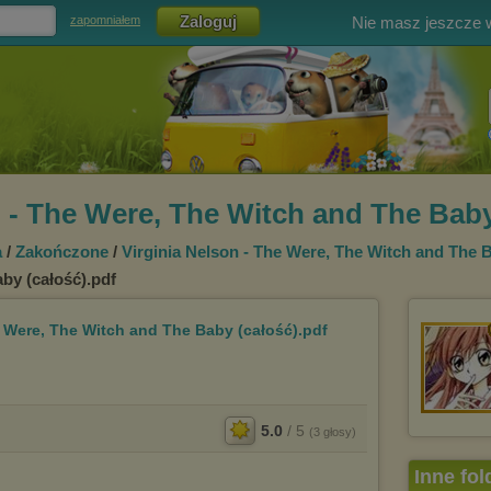
Nie masz jeszcze
zapomniałem
n - The Were, The Witch and The Baby
a
/
Zakończone
/
Virginia Nelson - The Were, The Witch and The 
by (całość).pdf
e Were, The Witch and The Baby (całość).pdf
5.0
/
5
(
3
głosy)
Inne fol