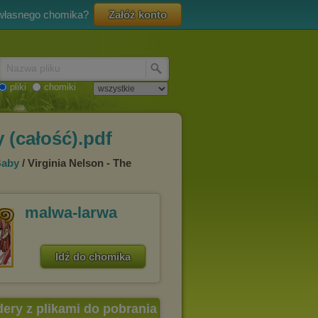
 własnego chomika?
Załóż konto
Nazwa pliku
pliki
chomiki
 (całość).pdf
Baby
/ Virginia Nelson - The
malwa-larwa
Idź do chomika
dery z plikami do pobrania