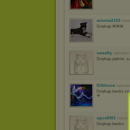
asiunia2103
napi
Dziękuję 🌺🌺🌺
sweafty
napisano 
Dziękuję pięknie, s
DiSilence
napisan
Dziękuję bardzo za
🌹
agus8301
napisan
Dziękuję bardzo.