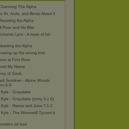
 Charming The Alpha
o Ifs, Ands, and Beras About it
Resisting the Alpha
ll Roar and No Bite
ichards Lynn - A mate of his
Needing the Alpha
oaring up the wrong tree
ove at First Roar
Howl My Name
emy of Souls
ett Sondrae - Alpine Woods
ers 5-6
 Kyle - Grayslake
 Kyle - Grayslake (tomy 3 z 6)
 Kyle - Reese and Jane T.1-2
 Kyle - The Werewolf Tycoon's
imeters od love