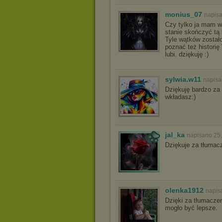
monius_07
napisa
Czy tylko ja mam w
stanie skończyć tą 
Tyle wątków został
poznać też historię 
lubi. dziękuję :)
sylwia.w11
napisa
Dziękuję bardzo za 
wkładasz:)
jal_ka
napisano 25
Dziękuje za tłumacz
olenka1912
napis
Dzięki za tłumaczen
mogło być lepsze.