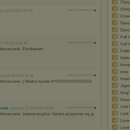
Chin
Chin
zgłoś do usunięcia
no 12.05.2023 23:09
Crow
Danc
Danc
Fall 
zgłoś do usunięcia
 1.05.2023 18:30
Fall 
 tłumaczenie. Pozdrawiam
Falli
Hell
Hunte
inne
zgłoś do usunięcia
ano 26.04.2023 11:36
Insec
a tłumaczenie ;) Wielkie buziole KISSSSSSSSSSSSSS
Japo
King'
Kore
Link 
kotek
zgłoś do usunięcia
napisano 17.02.2023 06:00
Lost
tłumaczenie, świetna książka i bardzo przyjemnie się ją
Love 
Love 