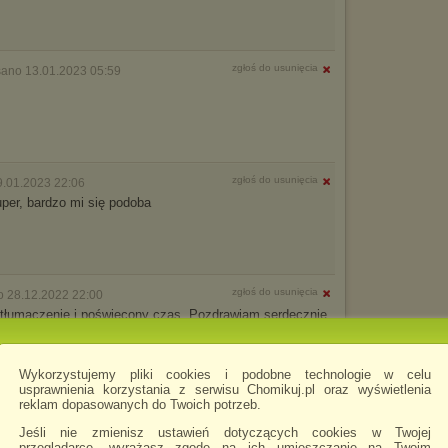
zgłoś do usunięcia
sano 13.01.2023 05:59
zgłoś do usunięcia
9.01.2023 22:06
uper, bardzo mi się podoba
zgłoś do usunięcia
o 28.12.2022 22:00
 tłumaczenie i poświęcony czas. Pozdrawiam serdecznie
Wykorzystujemy pliki cookies i podobne technologie w celu
usprawnienia korzystania z serwisu Chomikuj.pl oraz wyświetlenia
reklam dopasowanych do Twoich potrzeb.
zgłoś do usunięcia
o 27.12.2022 18:35
Jeśli nie zmienisz ustawień dotyczących cookies w Twojej
przeglądarce, wyrażasz zgodę na ich umieszczanie na Twoim