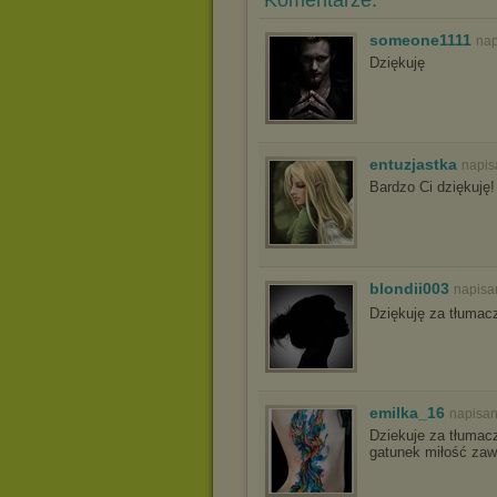
Komentarze:
someone1111
nap
Dziękuję
entuzjastka
napis
Bardzo Ci dziękuję!
blondii003
napisa
Dziękuję za tłumac
emilka_16
napisan
Dziekuje za tłumacz
gatunek miłość zaw