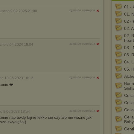
01 -
zgłoś do usunięcia
isano 9.02.2025 21:00
01. N
02 - 
02. A
02. R
heart
zgłoś do usunięcia
ano 5.04.2024 19:04
03 - 
03. R
04. L
05. 
Alch
zgłoś do usunięcia
no 10.06.2023 18:13
Benn
zenie ❤️
Shift
Celia
Celia
Celia
zgłoś do usunięcia
o 9.06.2023 18:54
Celia
enie naprawdę fajnie lekko się czytało nie ważne jaki
Baby
sze zwycięża:)
Cent