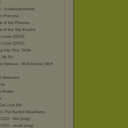
y
y - krótkoodcinkowe
n Princess
e of the Phoenix
e of the Sky Empire
in Love (2019)
in Love (2021)
ng Into Your Smile
o, Mr Gu
r Adriana - All American Wolf
t Detective
nia
s Avatar
a
Eat Love Kill
 In The Kunlun Mountains
O2O - film (eng)
O2O - serial (eng)