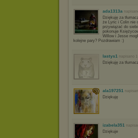
ada1313a
napisan
Dziękuję za tłumacz
że Lyric i Colin nie
przywiązać do sieb
pokonuje Księżycowe
Willow i Jesse mogl
kolejne pary? Pozdrawiam :)
lastys1
napisano 1
Dziękuję za tłumac
ala197251
napisan
Dziękuję
izabela351
napisa
Dziękuje