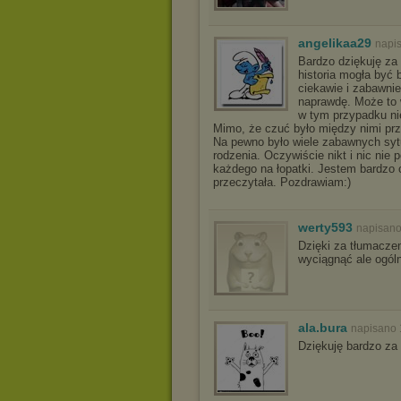
angelikaa29
napi
Bardzo dziękuję za 
historia mogła być 
ciekawie i zabawnie
naprawdę. Może to w
w tym przypadku ni
Mimo, że czuć było między nimi prz
Na pewno było wiele zabawnych sytua
rodzenia. Oczywiście nikt i nic nie 
każdego na łopatki. Jestem bardzo c
przeczytała. Pozdrawiam:)
werty593
napisano
Dzięki za tłumacze
wyciągnąć ale ogóln
ala.bura
napisano 
Dziękuję bardzo za