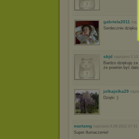
gabriela2011
napi
Serdecznie dziękuj
sbjd
napisano 5.10
Bardzo dziękuję za
że powinin być dals
jolkajolka29
napi
Dzięki :)
martamg
napisano 6.09.2022 07:41
Super tłumaczenie!