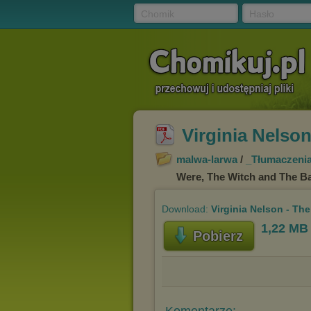
Chomik
Hasło
Virginia Nelso
malwa-larwa
/
_Tłumaczeni
Were, The Witch and The Ba
Download:
Virginia Nelson - Th
1,22 MB
Pobierz