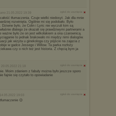
zgłoś do usunięcia
sano 21.05.2022 19:39
całość tłumaczenia. Czuje wielki niedosyt. Jak dla mnie
bardziej rozwinięta. Ogólnie mi się podobało. Było
. Dziwne było, że Colin i Lyric nie wyczuli kim są
łaśnie dlatego że okazali się prawdziwymi partnerami a
e ważne było że on jest wilkołakiem a ona czarownicą.
yciąganie to jednak brakowało mi między nimi dialogów.
cji jak wizyta u ginekologa czy pójście na zajęcia z
pobije w gadce Jessego i Willow. Ta parka rozłoży
iekawa czy o nich też jest historia. Z chęcią bym ja
zgłoś do usunięcia
 20.05.2022 21:18
nie. Moim zdaniem z fabuły można było jeszcze sporo
ie fajnie się czytało to opowiadanie
zgłoś do usunięcia
14.05.2022 19:03
 tłumaczenie 😉