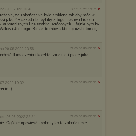
zgłoś do usunięcia
no 3.09.2022 10:43
rażenie, że zakończenie było zrobione tak aby móc w
książkę ? A szkoda bo byłaby z tego ciekawa historia.
o wspomnianych i na szybko ukróconych. I fajnie było by
Willow i Jessiego. Bo jak to mówią kto się czubi ten się
zgłoś do usunięcia
no 20.08.2022 23:56
całość tłumaczenia i korektę, za czas i pracę jaką
zgłoś do usunięcia
.07.2022 19:32
enie :)
zgłoś do usunięcia
ano 26.05.2022 22:24
ie. Ogólnie opowieść spoko tylko to zakończenie.....