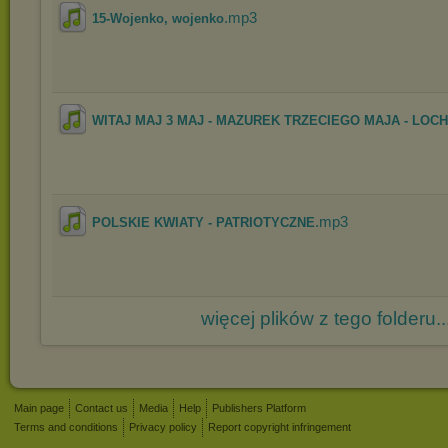
.mp3
15-Wojenko, wojenko
WITAJ MAJ 3 MAJ - MAZUREK TRZECIEGO MAJA - LOC
.mp3
POLSKIE KWIATY - PATRIOTYCZNE
więcej plików z tego folderu..
Main page
Contact us
Media
Help
Publishers Platform
Terms and conditions
Privacy policy
Report copyright infringement