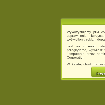
Wykorzystujemy pliki c
usprawnienia korzyst
wyświetlenia reklam dop
Jeśli nie zmienisz ust
przeglądarce, wyrażasz
komputerze przez admin
Corporation.
W każdej chwili możesz
cookies w swojej przeglą
w naszej Pol
Prze
http://chomikuj.pl/Polity
Jednocześnie informuje
może spowodować ogr
Chomikuj.pl.
W przypadku braku twojej
prosimy o opuszczenie se