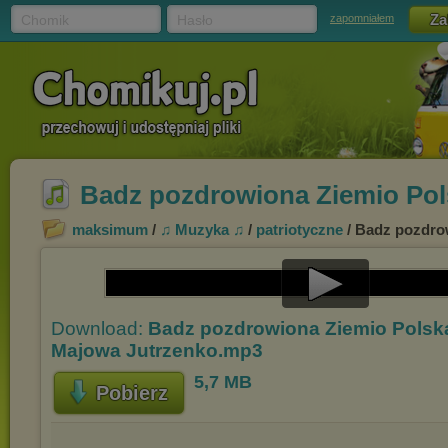
Chomik
Hasło
zapomniałem
Badz pozdrowiona Ziemio Pols
maksimum
/
♫ Muzyka ♫
/
patriotyczne
/ Badz pozdrow
Play
Download:
Badz pozdrowiona Ziemio Polska 
Video
Majowa Jutrzenko.mp3
5,7 MB
Pobierz