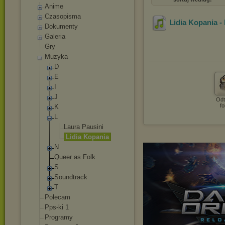
Anime
Czasopisma
Lidia Kopania -
Dokumenty
Galeria
Gry
Muzyka
D
E
I
J
Odt
fo
K
L
Laura Pausini
Lidia Kopania
N
Queer as Folk
S
Soundtrack
T
Polecam
Pps-ki 1
Programy