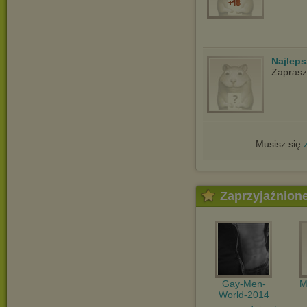
Najlep
Zapras
Musisz się
Zaprzyjaźnion
Gay-Men-
M
World-2014