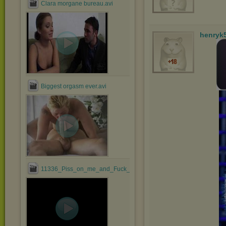
Clara morgane bureau.avi
henryk
Biggest orgasm ever.avi
11336_Piss_on_me_and_Fuck_me_Bare.avi