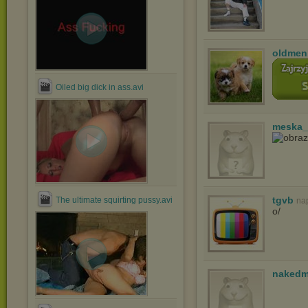
oldmen
Oiled big dick in ass.avi
meska_
tgvb
The ultimate squirting pussy.avi
na
o/
nakedm