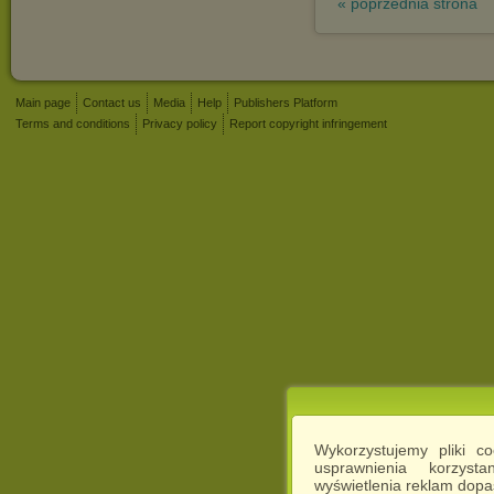
« poprzednia strona
Main page
Contact us
Media
Help
Publishers Platform
Terms and conditions
Privacy policy
Report copyright infringement
Wykorzystujemy pliki c
usprawnienia korzyst
wyświetlenia reklam dop