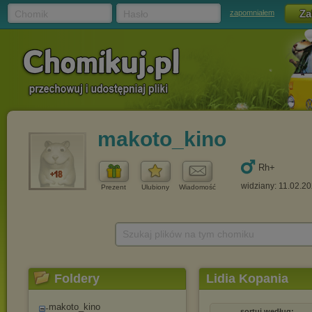
Chomik
Hasło
zapomniałem
makoto_kino
Rh+
widziany: 11.02.2
Prezent
Ulubiony
Wiadomość
Szukaj plików na tym chomiku
Foldery
Lidia Kopania
makoto_kino
sortuj według: