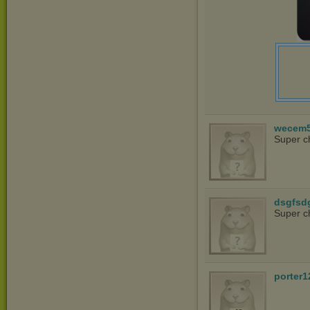
wecem
Super c
dsgfsd
Super c
porter1