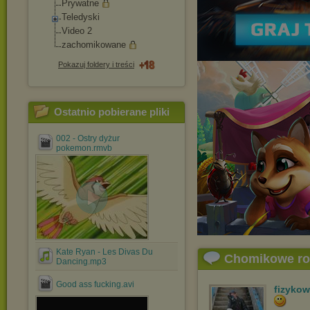
Prywatne
Teledyski
Video 2
zachomikowane
Pokazuj foldery i treści
Ostatnio pobierane pliki
002 - Ostry dyżur
pokemon.rmvb
Kate Ryan - Les Divas Du
Chomikowe r
Dancing.mp3
Good ass fucking.avi
fizyko