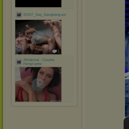
55207_Gay_Gangbang.avi
1
Allinternal - Claudia
Ferrari.wmv