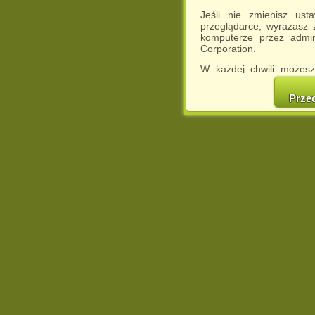
Jeśli nie zmienisz ust
przeglądarce, wyrażasz
komputerze przez admin
Corporation.
W każdej chwili możesz
cookies w swojej przeglą
w naszej Pol
Prze
http://chomikuj.pl/Polity
Jednocześnie informuje
może spowodować ogr
Chomikuj.pl.
W przypadku braku twojej
prosimy o opuszczenie se
Wykorzystanie plików c
(dostosowanie reklam do
działań marketingowych).
Wyrażenie sprzeciwu spo
będzie dopasowana do Tw
wyświetlona przypadkowo
Istnieje możliwość zmian
sposób uniemożliwiając
urządzeniu końcowym. M