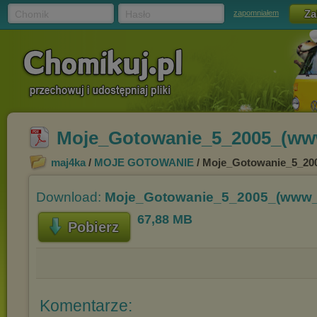
Chomik
Hasło
zapomniałem
Moje_Gotowanie_5_2005_(ww
maj4ka
/
MOJE GOTOWANIE
/ Moje_Gotowanie_5_20
Download:
Moje_Gotowanie_5_2005_(www_
67,88 MB
Pobierz
Komentarze: