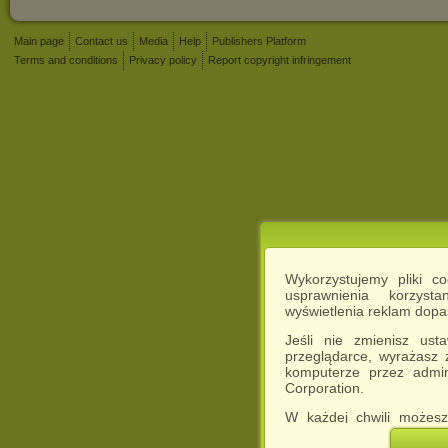
Main page
Contact us
Media
Help
Publishers Platform
Terms and conditions
Privacy policy
Report copyright infringement
Wykorzystujemy pliki c
usprawnienia korzyst
wyświetlenia reklam dop
Jeśli nie zmienisz ust
przeglądarce, wyrażasz
komputerze przez admin
Corporation.
W każdej chwili możesz
cookies w swojej przeglą