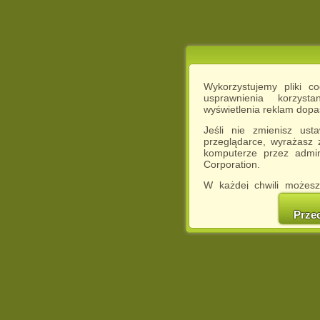
Wykorzystujemy pliki c
usprawnienia korzyst
wyświetlenia reklam dop
Jeśli nie zmienisz ust
przeglądarce, wyrażasz
komputerze przez admin
Corporation.
W każdej chwili możesz
cookies w swojej przeglą
w naszej Pol
Prze
http://chomikuj.pl/Polity
Jednocześnie informuje
może spowodować ogr
Chomikuj.pl.
W przypadku braku twojej
prosimy o opuszczenie se
Wykorzystanie plików c