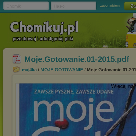
Chomik
Hasło
zapomniałem
Moje.Gotowanie.01-2015.pdf
maj4ka
/
MOJE GOTOWANIE
/ Moje.Gotowanie.01-201