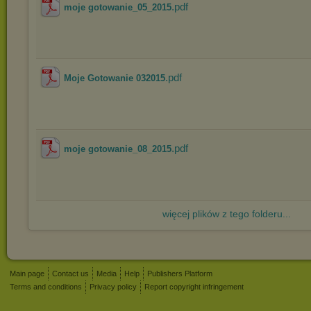
.pdf
moje gotowanie_05_2015
.pdf
Moje Gotowanie 032015
.pdf
moje gotowanie_08_2015
więcej plików z tego folderu...
Main page
Contact us
Media
Help
Publishers Platform
Terms and conditions
Privacy policy
Report copyright infringement