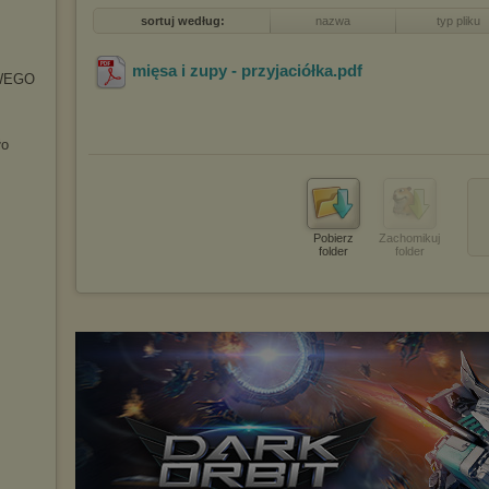
sortuj według:
nazwa
typ pliku
mięsa i zupy - przyjaciółka
.pdf
WEGO
ło
Pobierz
Zachomikuj
folder
folder