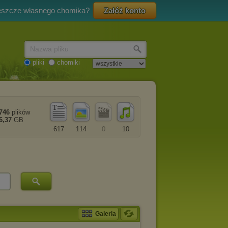
eszcze własnego chomika?
Załóż konto
Nazwa pliku
pliki
chomiki
746
plików
6,37
GB
617
114
0
10
Galeria