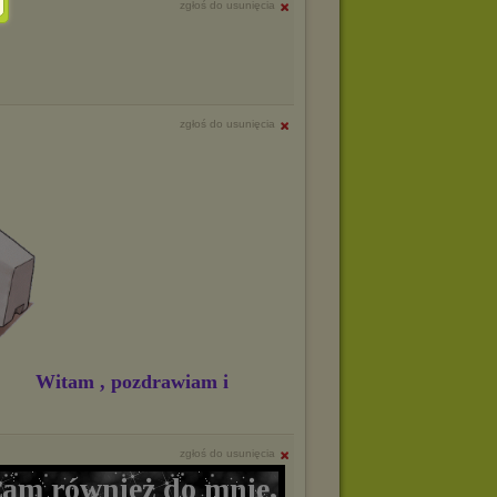
zgłoś do usunięcia
zgłoś do usunięcia
Witam , pozdrawiam i
zgłoś do usunięcia
zam również do mnie,