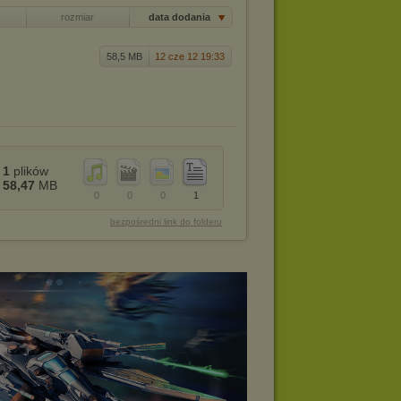
rozmiar
data dodania
58,5 MB
12 cze 12 19:33
1
plików
58,47
MB
0
0
0
1
bezpośredni link do folderu