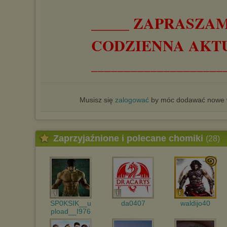
_____ ZAPRASZAM
CODZIENNA AKT
____________________
Musisz się
zalogować
by móc dodawać nowe w
Zaprzyjaźnione i polecane chomiki
(28)
SP0KSIK__u
da0407
waldijo40
pload__I976