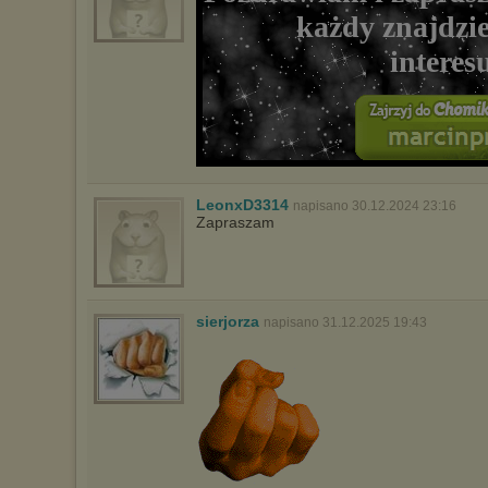
każdy znajdzie
interes
LeonxD3314
napisano 30.12.2024 23:16
Zapraszam
sierjorza
napisano 31.12.2025 19:43