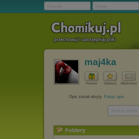
Chomik
Hasło
maj4ka
Prezent
Ulubiony
Wiadomość
Opis został ukryty.
Pokaż opis
Szukaj plików
Foldery