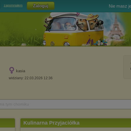
Nie masz j
zapomniałem
kasia
widziany: 22.03.2026 12:36
 na tym chomiku
Kulinarna Przyjaciółka