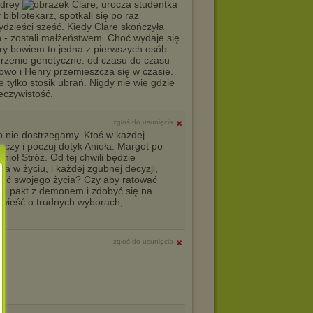
udrey
Clare, urocza studentka
ibliotekarz, spotkali się po raz
zydzieści sześć. Kiedy Clare skończyła
en - zostali małżeństwem. Choć wydaje się
nry bowiem to jedna z pierwszych osób
burzenie genetyczne: od czasu do czasu
owo i Henry przemieszcza się w czasie.
 tylko stosik ubrań. Nigdy nie wie gdzie
zeczywistość.
zgłoś do usunięcia
o nie dostrzegamy. Ktoś w każdej
czy i poczuj dotyk Anioła. Margot po
nioł Stróż. Od tej chwili będzie
ła w życiu, i każdej zgubnej decyzji,
iłość swojego życia? Czy aby ratować
eć pakt z demonem i zdobyć się na
wieść o trudnych wyborach,
zgłoś do usunięcia