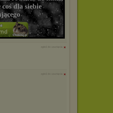
 coś dla siebie
ującego
zgłoś do usunięcia
zgłoś do usunięcia