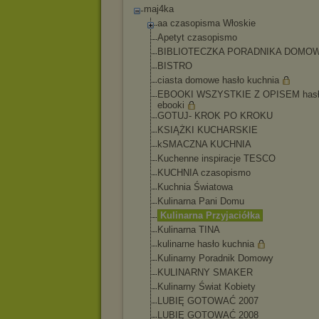
maj4ka
aa czasopisma Włoskie
Apetyt czasopismo
BIBLIOTECZKA PORADNIKA DOMO
BISTRO
ciasta domowe hasło kuchnia
EBOOKI WSZYSTKIE Z OPISEM has
ebooki
GOTUJ- KROK PO KROKU
KSIĄŻKI KUCHARSKIE
kSMACZNA KUCHNIA
Kuchenne inspiracje TESCO
KUCHNIA czasopismo
Kuchnia Światowa
Kulinarna Pani Domu
Kulinarna Przyjaciółka
Kulinarna TINA
kulinarne hasło kuchnia
Kulinarny Poradnik Domowy
KULINARNY SMAKER
Kulinarny Świat Kobiety
LUBIĘ GOTOWAĆ 2007
LUBIĘ GOTOWAĆ 2008