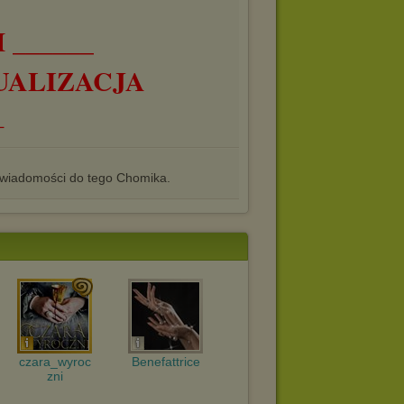
 ______
UALIZACJA
_
iadomości do tego Chomika.
czara_wyroc
Benefattrice
zni