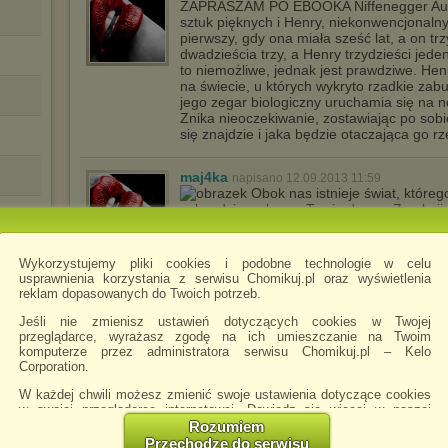
ZAPRASZAM PO EBOOKA Niffenegger A
sztuk pięknych i Henry, niekonwencjonalny b
pierwszy, gdy ona miała sześć lat, a on tr
dwadzieścia trzy, a Henry trzydzieści jed
to niemożliwe, jednak jest prawdziwe. He
na świecie, u których wykryto rzadkie za
jego zegar biologiczny uruchamia się na n
Znika nieoczekiwanie, zostawiając po sobie
się znajdzie i jaka będzie otaczająca go r
maj4ka
napisano 12.09.2013 11:59
Obok nas istnieje świat, któreg
sekundzie walczy o Twoją duszę. Zamknij o
F
śmierci wraca na ziemię jako swój własny A
świadkiem wszystkich błędów, jakie popełni
którą podjęła. Czy zdoła ocalić siebie i m
Wykorzystujemy pliki cookies i podobne technologie w celu
tych, których kocha, będzie gotowa zawrz
usprawnienia korzystania z serwisu Chomikuj.pl oraz wyświetlenia
największe poświęcenie? Poruszająca opo
reklam dopasowanych do Twoich potrzeb.
df
przebaczeniu i nadziei.
Jeśli nie zmienisz ustawień dotyczących cookies w Twojej
przeglądarce, wyrażasz zgodę na ich umieszczanie na Twoim
simafi2514
napisano 19.04.2022 04:14
komputerze przez administratora serwisu Chomikuj.pl – Kelo
Super chomik
Corporation.
W każdej chwili możesz zmienić swoje ustawienia dotyczące cookies
w swojej przeglądarce internetowej. Dowiedz się więcej w naszej
Polityce Prywatności -
http://chomikuj.pl/PolitykaPrywatnosci.aspx
.
Rozumiem
Przechodzę do serwisu