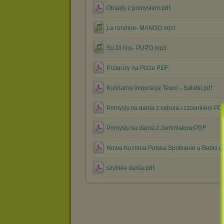
Obiady z pomysłem.pdf
La rondine- MANGO.mp3
Su Di Noi- PUPO.mp3
Przepizy na Pizze.PDF
Kulinarne inspiracje Tesco - Sałatki.pdf
Pomysly.na.dania.z.cebula.i.czosnkiem.PD
Pomysly.na.dania.z.ziemniakow.PDF
Nowa Kuchnia Polska Spotkanie u Babci.p
szybkie dania.pdf