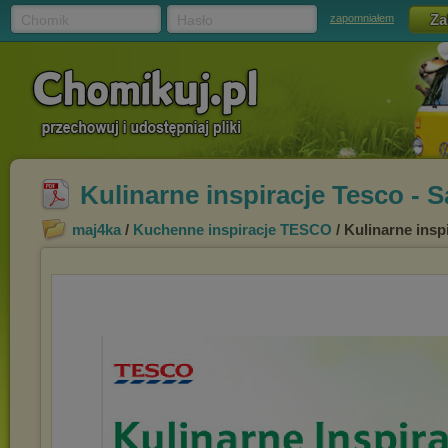
Chomik
Hasło
zapomniałem
Kulinarne inspiracje Tesco - Sa
maj4ka
/
Kuchenne inspiracje TESCO
/ Kulinarne inspi