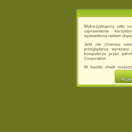
Wykorzystujemy pliki c
usprawnienia korzyst
wyświetlenia reklam dop
Jeśli nie zmienisz ust
przeglądarce, wyrażasz
komputerze przez admin
Corporation.
W każdej chwili możesz
cookies w swojej przeglą
w naszej Pol
Prze
http://chomikuj.pl/Polity
Jednocześnie informuje
może spowodować ogr
Chomikuj.pl.
W przypadku braku twojej
prosimy o opuszczenie se
Wykorzystanie plików c
(dostosowanie reklam do
działań marketingowych).