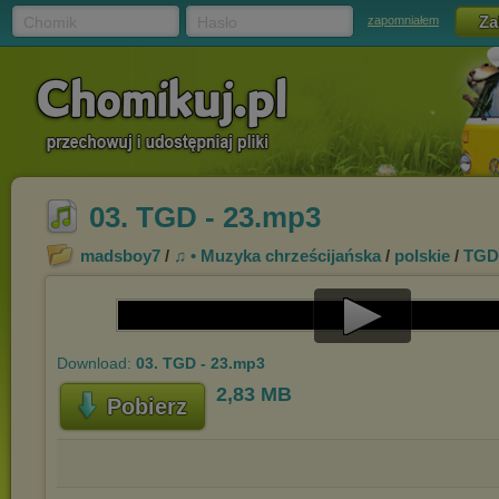
Chomik
Hasło
zapomniałem
03. TGD - 23.mp3
madsboy7
/
♫ • Muzyka chrześcijańska
/
polskie
/
TGD
Play
Download:
03. TGD - 23.mp3
Video
2,83 MB
Pobierz