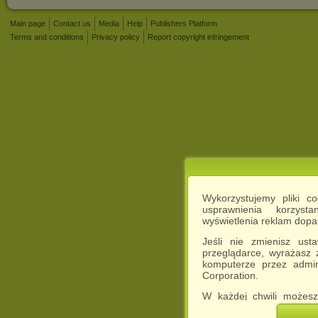
Main page
Contact us
Media
Help
Publishers Platform
Terms and conditions
Privacy policy
Report copyright infringement
Wykorzystujemy pliki c
usprawnienia korzyst
wyświetlenia reklam dop
Jeśli nie zmienisz ust
przeglądarce, wyrażasz
komputerze przez admin
Corporation.
W każdej chwili możesz
cookies w swojej przeglą