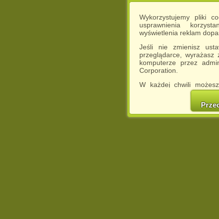
Wykorzystujemy pliki c
usprawnienia korzyst
wyświetlenia reklam dop
Jeśli nie zmienisz ust
przeglądarce, wyrażasz
komputerze przez admin
Corporation.
W każdej chwili możesz
cookies w swojej przeglą
w naszej Pol
Prze
http://chomikuj.pl/Polity
Jednocześnie informuje
może spowodować ogr
Chomikuj.pl.
W przypadku braku twojej
prosimy o opuszczenie se
Wykorzystanie plików c
(dostosowanie reklam do
działań marketingowych).
Wyrażenie sprzeciwu spo
będzie dopasowana do Tw