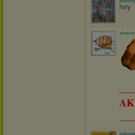
Bezled
hey
sierjorz
__
AK
___
jarkom