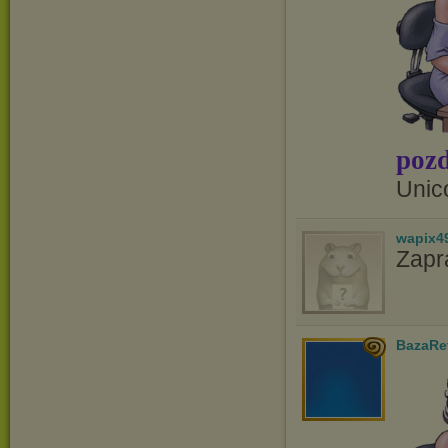
pozd
Unic
wapix4
Zapr
BazaRe