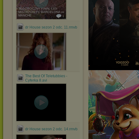
TEGOROCZNY FINAŁ LIGI
MISTRZÓW FC BARCELONA vs
MANCHE ...
1
dr House sezon 2 odc. 11.rmvb
The Best Of Teletubbies -
Cyferka 8.avi
dr House sezon 2 odc. 14.rmvb