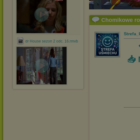
Chomikowe r
Strefa
dr House sezon 2 odc. 16.rmvb
📥 