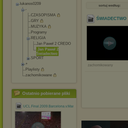
lukanos0209
sortuj według:
-
CZASOPISMA
ŚWIADECTWO .x
GRY
MUZYKA
Programy
RELIGIA
Jan Paweł 2 CREDO
Jan Paweł 2
Świadectwo
SPORT
+
zachomikowany
Playlisty
zachomikowane
Ostatnio pobierane pliki
UCL.Final.2009.Barcelona.v.Man.United.rmvb