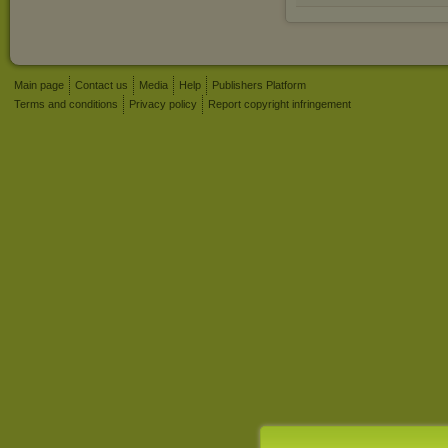
Main page
Contact us
Media
Help
Publishers Platform
Terms and conditions
Privacy policy
Report copyright infringement