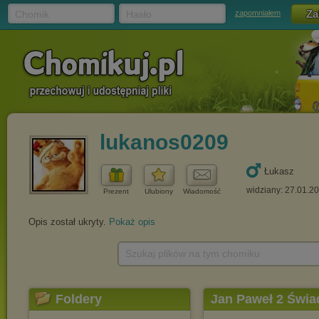
Chomik
Hasło
zapomniałem
lukanos0209
Łukasz
widziany: 27.01.2
Prezent
Ulubiony
Wiadomość
Opis został ukryty.
Pokaż opis
Szukaj plików na tym chomiku
Foldery
Jan Paweł 2 Świ