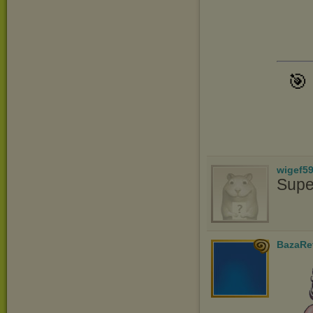
🎯 
wigef5
Supe
BazaRe