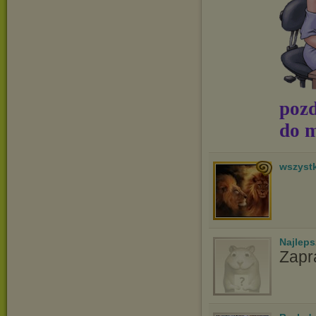
pozd
do m
wszyst
Najlep
Zapr