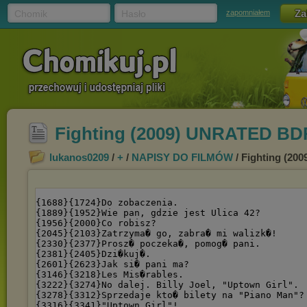
Chomik
Hasło
zapomniałem
Fighting (2009) UNRATED BD
lukanos0209
/
+
/
NAPISY DO FILMÓW
/ Fighting (2