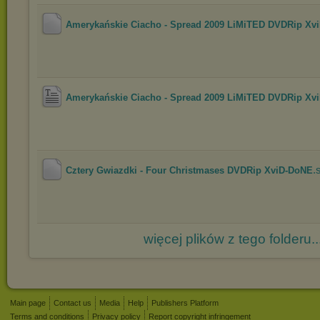
Amerykańskie Ciacho - Spread 2009 LiMiTED DVDRip XviD
Amerykańskie Ciacho - Spread 2009 LiMiTED DVDRip XviD
.
Cztery Gwiazdki - Four Christmases DVDRip XviD-DoNE
więcej plików z tego folderu..
Main page
Contact us
Media
Help
Publishers Platform
Terms and conditions
Privacy policy
Report copyright infringement