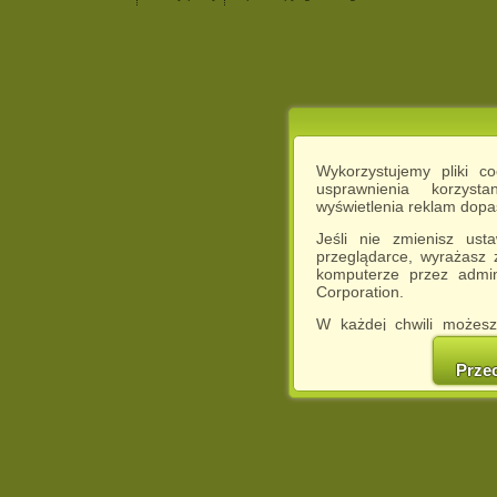
Wykorzystujemy pliki c
usprawnienia korzyst
wyświetlenia reklam dop
Jeśli nie zmienisz ust
przeglądarce, wyrażasz
komputerze przez admin
Corporation.
W każdej chwili możesz
cookies w swojej przeglą
w naszej Pol
Prze
http://chomikuj.pl/Polity
Jednocześnie informuje
może spowodować ogr
Chomikuj.pl.
W przypadku braku twojej
prosimy o opuszczenie se