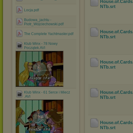
House.of.Cards
NTb
.srt
Locja.pdf
Budowa_jachtu -
Piotr_Wojciechowski.pdf
House.of.Cards
The Complete Yachtmaster.pdf
NTb
.srt
Klub Winx - 78 Nowy
Początek.AVI
House.of.Cards
NTb
.srt
House.of.Cards
Klub Winx - 61 Serce i Miecz
.AVI
NTb
.srt
House.of.Cards
NTb
.srt