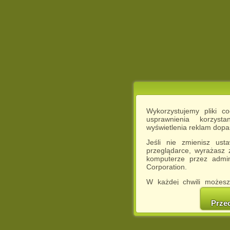
Wykorzystujemy pliki c
usprawnienia korzyst
wyświetlenia reklam dop
Jeśli nie zmienisz ust
przeglądarce, wyrażasz
komputerze przez admin
Corporation.
W każdej chwili możesz
cookies w swojej przeglą
w naszej Pol
Prze
http://chomikuj.pl/Polity
Jednocześnie informuje
może spowodować ogr