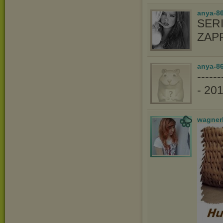
anya-8
SER
ZAP
anya-86
----
- 20
wagner