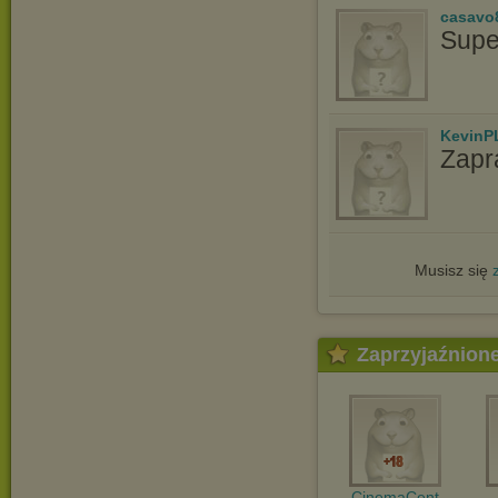
casavo
Supe
KevinP
Zapr
Musisz się
Zaprzyjaźnion
CinemaCent