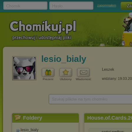
Chomik
Hasło
zapomniałem
lesio_bialy
Leszek
widziany: 19.03.2
Prezent
Ulubiony
Wiadomość
Szukaj plików na tym chomiku
Foldery
House.of.Cards.2
lesio_bialy
sortuj według: