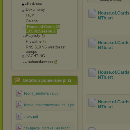
dla dzieci
Dokumenty
House.of.Cards
FILM
NTb
.srt
Galeria
House.of.Cards.20
13.S02.Season.2
Playlisty
Prywatne
House.of.Cards
RNS 510 V6 west&east
NTb
.srt
europe
YACHTING
zachomikowane
House.of.Cards
NTb
.srt
Ostatnio pobierane pliki
Teoria_zeglowania.pdf
House.of.Cards
Teoria_manewrowania_cz_1.pdf
NTb
.srt
plywy.pdf
nawigacja_morska_kursy.pdf