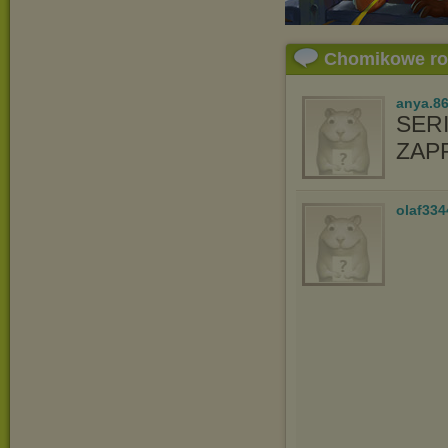
Chomikowe r
anya.8
SER
ZAP
olaf334