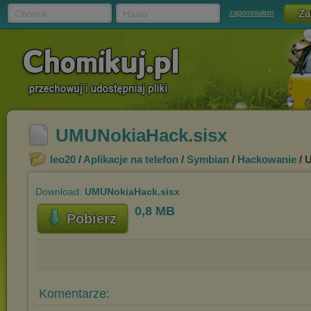
Chomik
Hasło
zapomniałem
UMUNokiaHack.sisx
leo20
/
Aplikacje na telefon
/
Symbian
/
Hackowanie
/ 
Download:
UMUNokiaHack.sisx
0,8 MB
Pobierz
Komentarze: