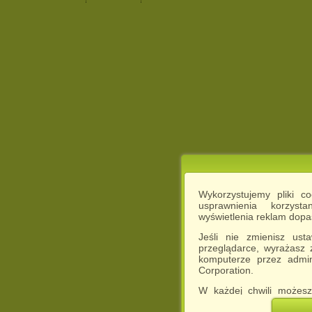
Wykorzystujemy pliki c
usprawnienia korzyst
wyświetlenia reklam dop
Jeśli nie zmienisz ust
przeglądarce, wyrażasz
komputerze przez admin
Corporation.
W każdej chwili możesz
cookies w swojej przeglą