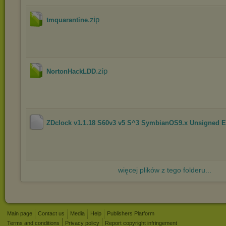
.zip
tmquarantine
.zip
NortonHackLDD
ZDclock v1.1.18 S60v3 v5 S^3 SymbianOS9.x Unsigned EN
więcej plików z tego folderu...
Main page
Contact us
Media
Help
Publishers Platform
Terms and conditions
Privacy policy
Report copyright infringement