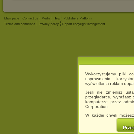
Main page
Contact us
Media
Help
Publishers Platform
Terms and conditions
Privacy policy
Report copyright infringement
Wykorzystujemy pliki c
usprawnienia korzyst
wyświetlenia reklam dop
Jeśli nie zmienisz ust
przeglądarce, wyrażasz
komputerze przez admin
Corporation.
W każdej chwili możesz
cookies w swojej przeglą
w naszej Pol
Prze
http://chomikuj.pl/Polity