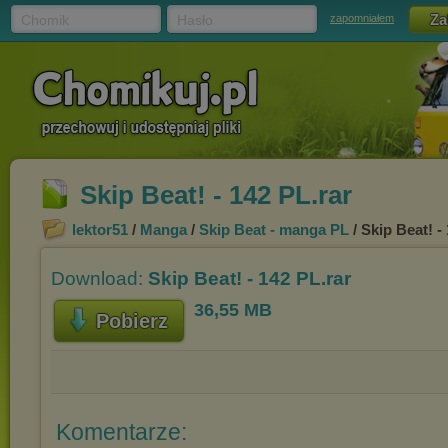
Chomik
Hasło
zapomniałem
Skip Beat! - 142 PL.rar
lektor51
/
Manga
/
Skip Beat - manga PL
/ Skip Beat! -
Download:
Skip Beat! - 142 PL.rar
36,55 MB
Pobierz
Komentarze: