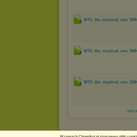
MTS_the_mystical_one_509
MTS_the_mystical_one_509
MTS_the_mystical_one_509
więce
W ramach Chomikuj.pl stosujemy pliki cooki