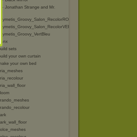
l - Jonathan Strange and Mr.
ll
Mymetis_Groovy_Salon_RecolorROUGE
Mymetis_Groovy_Salon_RecolorVERT
Mymetis_Groovy_VertBleu
lanx
uild sets
uild your own curtain
make your own bed
ria_meshes
ria_recolour
ia_wall_floor
loom
rando_meshes
rando_recolour
ark
ark_wall_floor
olce_meshes
olce_recolour