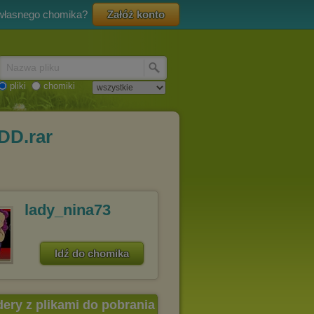
 własnego chomika?
Załóż konto
Nazwa pliku
pliki
chomiki
DD.rar
lady_nina73
Idź do chomika
dery z plikami do pobrania