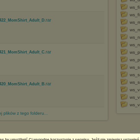
ws_f
ws_f
.rar
422_MomShirt_Adult_D
ws_
ws_m
ws_n
ws_n
.rar
421_MomShirt_Adult_C
ws_p
ws_p
ws_s
ws_s
ws_s
.rar
420_MomShirt_Adult_B
ws_v
ws_v
ws_v
j plików z tego folderu...
es by umożliwić Ci wygodne korzystanie z serwisu. Jeśli nie zmienisz ustawień