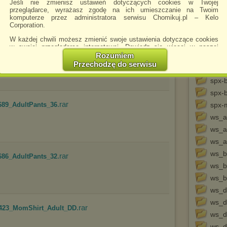
.rar
698_AdultPants_40
Jeśli nie zmienisz ustawień dotyczących cookies w Twojej
przeglądarce, wyrażasz zgodę na ich umieszczanie na Twoim
Seria
komputerze przez administratora serwisu Chomikuj.pl – Kelo
Norre
Corporation.
Set_
W każdej chwili możesz zmienić swoje ustawienia dotyczące cookies
Set_
w swojej przeglądarce internetowej. Dowiedz się więcej w naszej
.rar
691_AdultPants_38
Polityce Prywatności -
http://chomikuj.pl/PolitykaPrywatnosci.aspx
.
Rozumiem
Set_
Przechodzę do serwisu
Simp
Jednocześnie informujemy że zmiana ustawień przeglądarki może
spowodować ograniczenie korzystania ze strony Chomikuj.pl.
spx-b
W przypadku braku twojej zgody na akceptację cookies niestety
spx-b
prosimy o opuszczenie serwisu chomikuj.pl.
.rar
689_AdultPants_36
spx-
Wykorzystanie plików cookies
przez
Zaufanych Partnerów
ws_a
(dostosowanie reklam do Twoich potrzeb, analiza skuteczności działań
marketingowych).
ws_a
ws_ar
Wyrażenie sprzeciwu spowoduje, że wyświetlana Ci reklama nie
będzie dopasowana do Twoich preferencji, a będzie to reklama
ws_b
.rar
686_AdultPants_32
wyświetlona przypadkowo.
ws_b
Istnieje możliwość zmiany ustawień przeglądarki internetowej w
ws_b
sposób uniemożliwiający przechowywanie plików cookies na
urządzeniu końcowym. Można również usunąć pliki cookies,
ws_d
dokonując odpowiednich zmian w ustawieniach przeglądarki
internetowej.
ws_d
.rar
423_MomShirt_Adult_DD
ws_d
Pełną informację na ten temat znajdziesz pod adresem
http://chomikuj.pl/PolitykaPrywatnosci.aspx
.
ws_d