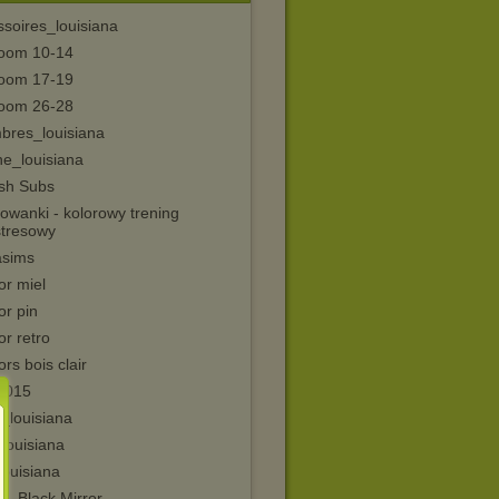
ssoires_louisiana
oom 10-14
oom 17-19
oom 26-28
bres_louisiana
ne_louisiana
ish Subs
owanki - kolorowy trening
stresowy
asims
or miel
or pin
or retro
ors bois clair
2015
_louisiana
louisiana
louisiana
l - Black Mirror