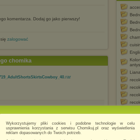
acce
Bedr
go komentarza. Dodaj go jako pierwszy!
Bedr
Bedr
cham
 się
zalogować
cuisi
Engl
Kolor
tego chomika
anty
Lian
.rar
719_AdultShortsSkirtsCowboy_40
recol
recol
recol
recol
.rar
703_AdultShortsSkirtsCowboy_32
S03.
salon
Wykorzystujemy pliki cookies i podobne technologie w celu
sam_
usprawnienia korzystania z serwisu Chomikuj.pl oraz wyświetlenia
sdb_
reklam dopasowanych do Twoich potrzeb.
Seria