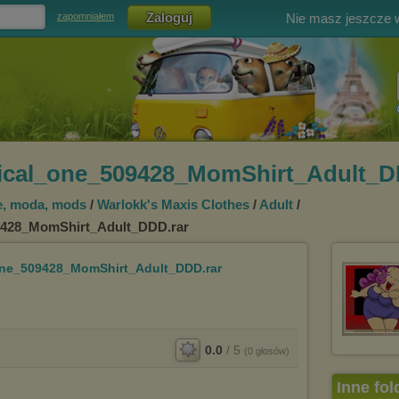
Nie masz jeszcze
zapomniałem
cal_one_509428_MomShirt_Adult_D
e, moda, mods
/
Warlokk's Maxis Clothes
/
Adult
/
9428_MomShirt_Adult_DDD.rar
ne_509428_MomShirt_Adult_DDD.rar
0.0
/
5
(
0
głosów)
Inne fol