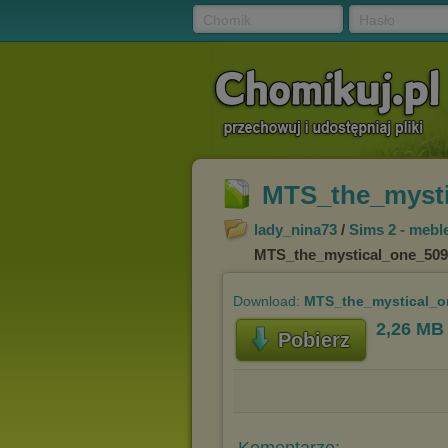
Chomik
Hasło
MTS_the_mysti
lady_nina73
/
Sims 2 - mebl
MTS_the_mystical_one_50
Download:
MTS_the_mystical_o
2,26 MB
Pobierz