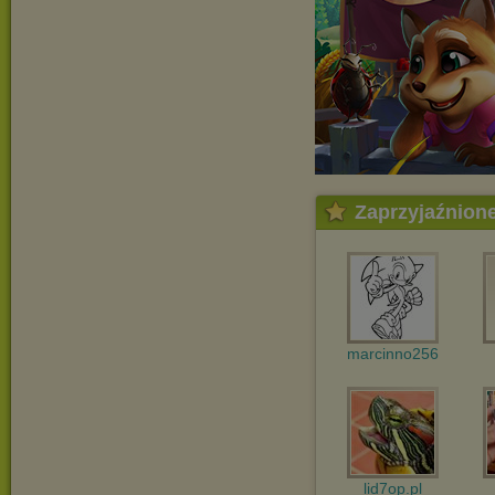
Zaprzyjaźnion
marcinno256
lid7op.pl