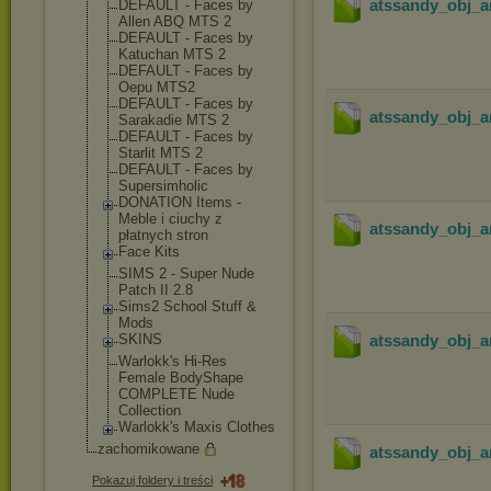
atssandy_obj_ar
DEFAULT - Faces by
Allen ABQ MTS 2
DEFAULT - Faces by
Katuchan MTS 2
DEFAULT - Faces by
Oepu MTS2
DEFAULT - Faces by
atssandy_obj_ar
Sarakadie MTS 2
DEFAULT - Faces by
Starlit MTS 2
DEFAULT - Faces by
Supersimholic
DONATION Items -
Meble i ciuchy z
atssandy_obj_ar
płatnych stron
Face Kits
SIMS 2 - Super Nude
Patch II 2.8
Sims2 School Stuff &
Mods
SKINS
atssandy_obj_ar
Warlokk's Hi-Res
Female BodyShape
COMPLETE Nude
Collection
Warlokk's Maxis Clothes
zachomikowane
atssandy_obj_a
Pokazuj foldery i treści