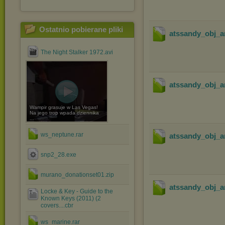
Ostatnio pobierane pliki
atssandy_obj_ar
The Night Stalker 1972.avi
atssandy_obj_ar
Wampir grasuje w Las Vegas!
Na jego trop wpada dziennika
...
ws_neptune.rar
atssandy_obj_a
snp2_28.exe
murano_donationset01.zip
atssandy_obj_ar
Locke & Key - Guide to the
Known Keys (2011) (2
covers....cbr
ws_marine.rar