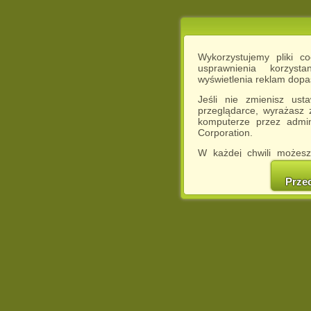
Wykorzystujemy pliki c
usprawnienia korzyst
wyświetlenia reklam dop
Jeśli nie zmienisz ust
przeglądarce, wyrażasz
komputerze przez admin
Corporation.
W każdej chwili możesz
cookies w swojej przeglą
w naszej Pol
Prze
http://chomikuj.pl/Polity
Jednocześnie informuje
może spowodować ogr
Chomikuj.pl.
W przypadku braku twojej
prosimy o opuszczenie se
Wykorzystanie plików c
(dostosowanie reklam do
działań marketingowych).