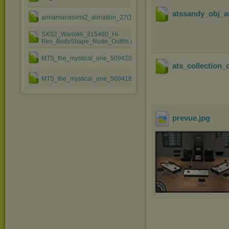
atssandy_obj_ar
annamariasims2_donation_27(1).zip
SXS2_Warlokk_315480_Hi-
Res_BodyShape_Nude_Outfits.rar
MTS_the_mystical_one_509420_MomShirt_Adult_B.rar
ats_collection_o
MTS_the_mystical_one_509418_MomShirt_Adult_A.rar
prevue
.jpg