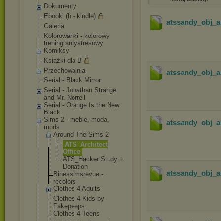
Dokumenty
Ebooki (h - kindle)
atssandy_obj_a
Galeria
Kolorowanki - kolorowy
trening antystresowy
Komiksy
Książki dla B
Przechowalnia
atssandy_obj_a
Serial - Black Mirror
Serial - Jonathan Strange
and Mr. Norrell
Serial - Orange Is the New
Black
Sims 2 - meble, moda,
atssandy_obj_a
mods
Around The Sims 2
ATS_Archite
ct
Office
ATS_Hacker Study +
Donation
atssandy_obj_a
Binessimsrevue -
recolors
Clothes 4 Adults
Clothes 4 Kids by
Fakepeeps
Clothes 4 Teens