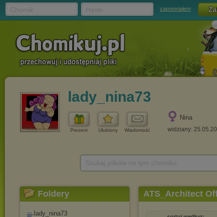
Chomik
Hasło
zapomniałem
lady_nina73
Nina
widziany: 25.05.2
Prezent
Ulubiony
Wiadomość
Szukaj plików na tym chomiku
Foldery
ATS_Architect Of
lady_nina73
sortuj według: