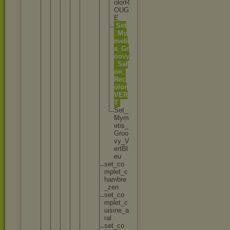
o
l
o
r
R
O
U
G
E
S
e
t
_
M
y
m
e
t
i
s
_
G
r
o
o
v
y
_
S
a
l
o
n
_
R
e
c
o
l
o
r
V
E
R
T
S
e
t
_
M
y
m
e
t
i
s
_
G
r
o
o
v
y
_
V
e
r
t
B
l
e
u
s
e
t
_
c
o
m
p
l
e
t
_
c
h
a
m
b
r
e
_
z
e
n
s
e
t
_
c
o
m
p
l
e
t
_
c
u
i
s
i
n
e
_
a
r
a
l
s
e
t
_
c
o