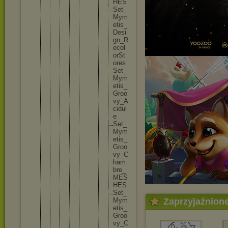
H
E
S
S
e
t
_
M
y
m
e
t
i
s
_
D
e
s
i
g
n
_
R
e
c
o
l
o
r
S
t
o
r
e
s
S
e
t
_
M
y
m
e
t
i
s
_
G
r
o
o
v
y
_
A
c
i
d
u
l
e
S
e
t
_
M
y
m
e
t
i
s
_
G
r
o
o
v
y
_
C
h
a
m
b
r
e
_
M
E
S
H
E
S
S
e
t
_
M
y
m
Zaprzyjaźnion
e
t
i
s
_
G
r
o
o
v
y
_
C