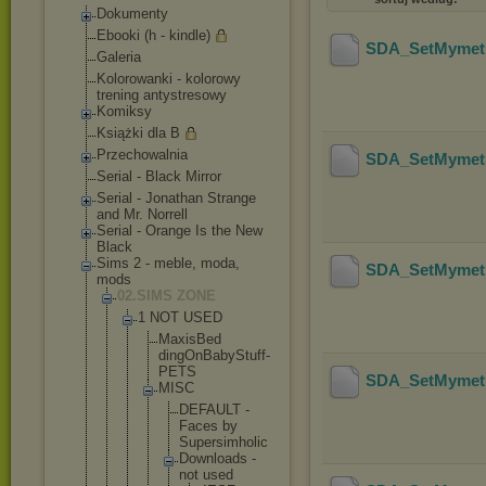
Dokumenty
Ebooki (h - kindle)
SDA_SetMymeti
Galeria
Kolorowanki - kolorowy
trening antystresowy
Komiksy
Książki dla B
Przechowalnia
SDA_SetMymeti
Serial - Black Mirror
Serial - Jonathan Strange
and Mr. Norrell
Serial - Orange Is the New
Black
Sims 2 - meble, moda,
SDA_SetMymeti
mods
02.SIMS ZONE
1 NOT USED
MaxisBed
dingOnBa
byStuff-
PETS
SDA_SetMymeti
MISC
DEFAU
LT -
Faces by
Super
simho
lic
Downl
oads -
not used