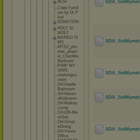
SDA_SetMymeti
4E
SF
Cr
at
e Fu
rn
it
ur
e by Dr
.P
ix
el
DO
NA
TI
ON
HO
LY SI
MO
LY
MA
NG
O SI
SDA_SetMymeti
MS
MT
S2
_p
ho
en
ix
_p
ha
er
ie
_C
he
zM
oi
Be
dr
oo
m
PI
MP MY
SI
MS
SDA_SetMymeti
sh
el
vi
ng
sy
st
em
SH
-G
ae
ll
e
Ba
th
ro
om
SH
-H
an
se
SDA_SetMymeti
nK
id
sr
oo
m
SH
-M
al
lo
ry
Li
vi
ng
SH
-O
ff
i-
Me
sh
Se
t
SH
-S
im
pl
eD
in
in
g
SDA_SetMymeti
SH
-V
is
io
n
Of
fi
ce