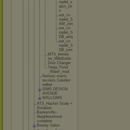
m
p
l
e
t
_
s
a
l
o
n
_
z
e
n
s
e
t
_
c
o
m
p
l
e
t
_
S
A
M
_
z
e
n
s
e
t
_
c
o
m
p
l
e
t
_
S
D
B
_
a
n
i
s
s
e
t
_
c
o
m
p
l
e
t
_
S
D
B
_
r
o
m
MTS_l
eeses
ter_M
ilkBo
ttle
Door Chang
er
Targa
_Pond
_Wate
r_mod
Nursery maxis
recolors Celebkir
iedhel
SIMS DESIGN
AVENUE
WALLSIMS
ATS_Hacker Study +
Donation
Baskerville -
Neighbourho
od
complete
Beauty Salon