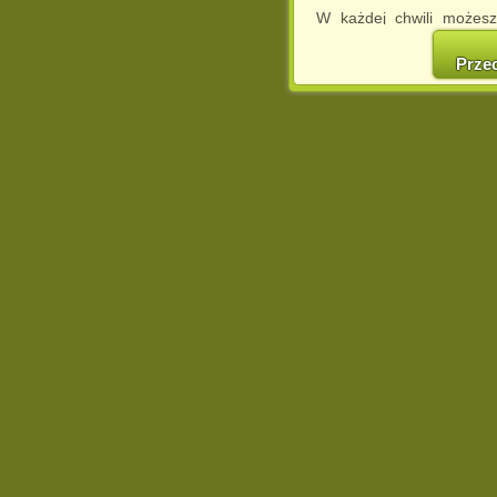
W każdej chwili możesz
cookies w swojej przeglą
w naszej Pol
Prze
http://chomikuj.pl/Polity
Jednocześnie informuje
może spowodować ogr
Chomikuj.pl.
W przypadku braku twojej
prosimy o opuszczenie se
Wykorzystanie plików c
(dostosowanie reklam do
działań marketingowych).
Wyrażenie sprzeciwu spo
będzie dopasowana do Tw
wyświetlona przypadkowo
Istnieje możliwość zmian
sposób uniemożliwiając
urządzeniu końcowym. M
dokonując odpowiednich
internetowej.
Pełną informację na 
http://chomikuj.pl/Polity