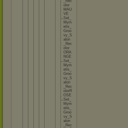
_
R
e
c
o
l
o
r
M
A
U
V
E
S
e
t
_
M
y
m
e
t
i
s
_
G
r
o
o
v
y
_
S
a
l
o
n
_
R
e
c
o
l
o
r
O
R
A
N
G
E
S
e
t
_
M
y
m
e
t
i
s
_
G
r
o
o
v
y
_
S
a
l
o
n
_
R
e
c
o
l
o
r
R
O
S
E
S
e
t
_
M
y
m
e
t
i
s
_
G
r
o
o
v
y
_
S
a
l
o
n
_
R
e
c