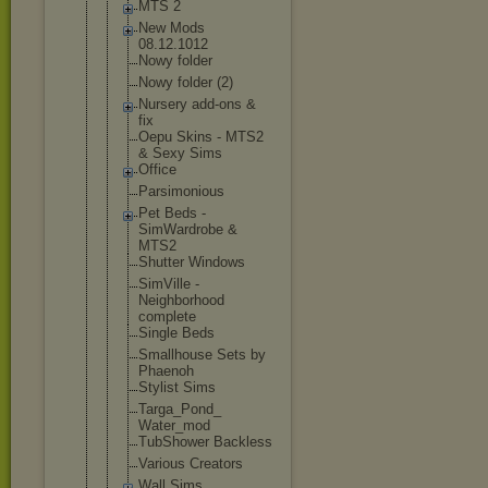
MTS 2
New Mods
08.12.1012
Nowy folder
Nowy folder (2)
Nursery add-ons &
fix
Oepu Skins - MTS2
& Sexy Sims
Office
Parsimoniou
s
Pet Beds -
SimWardrobe &
MTS2
Shutter Windows
SimVille -
Neighborhoo
d
complete
Single Beds
Smallhouse Sets by
Phaenoh
Stylist Sims
Targa_Pond_
Water_mod
TubShower Backless
Various Creators
Wall Sims