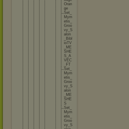
O
r
a
n
g
e
S
e
t
_
M
y
m
e
t
i
s
_
G
r
o
o
v
y
_
S
a
l
o
n
_
B
i
b
l
i
o
T
V
_
M
E
S
H
E
S
_
A
V
E
C
_
F
T
S
e
t
_
M
y
m
e
t
i
s
_
G
r
o
o
v
y
_
S
a
l
o
n
_
M
E
S
H
E
S
S
e
t
_
M
y
m
e
t
i
s
_
G
r
o
o
v
y
_
S