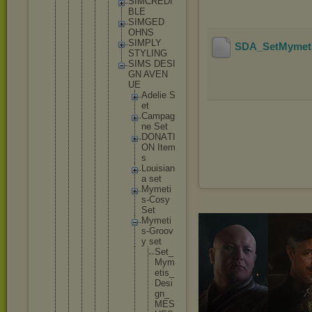
SI
MC
RE
DI
BL
E
SI
MG
ED
OH
NS
SI
MP
LY
SDA_SetMymeti
ST
YL
IN
G
SI
MS DE
SI
GN AV
EN
UE
A
d
e
l
i
e S
e
t
C
a
m
p
a
g
n
e S
e
t
D
O
N
A
T
I
O
N I
t
e
m
s
L
o
u
i
s
i
a
n
a s
e
t
M
y
m
e
t
i
s
-
C
o
s
y
S
e
t
M
y
m
e
t
i
s
-
G
r
o
o
v
y s
e
t
S
e
t
_
M
y
m
e
t
i
s
_
D
e
s
i
g
n
_
M
E
S