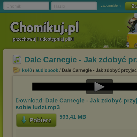
Chomik
Hasło
zapomniałem
Dale Carnegie - Jak zdobyć prz
ks48
/
audiobook
/ Dale Carnegie - Jak zdobyć przyjac
Play
Download:
Dale Carnegie - Jak zdobyć przyj
Video
sobie ludzi.mp3
593,41 MB
Pobierz