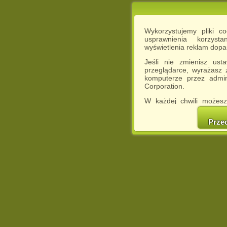
Wykorzystujemy pliki c
usprawnienia korzyst
wyświetlenia reklam dop
Jeśli nie zmienisz ust
przeglądarce, wyrażasz
komputerze przez admin
Corporation.
W każdej chwili możesz
cookies w swojej przeglą
w naszej Pol
Prze
http://chomikuj.pl/Polity
Jednocześnie informuje
może spowodować ogr
Chomikuj.pl.
W przypadku braku twojej
prosimy o opuszczenie se
Wykorzystanie plików c
(dostosowanie reklam do
działań marketingowych).
Wyrażenie sprzeciwu spo