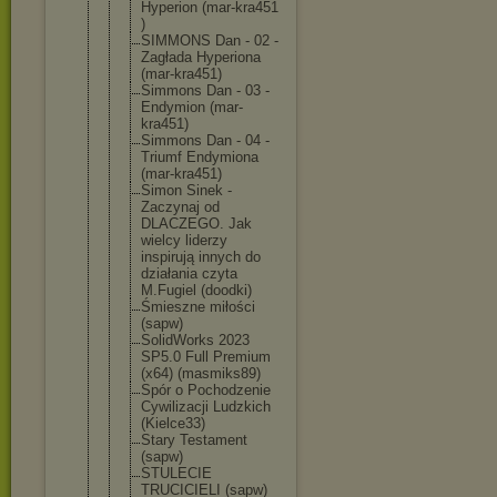
Hyperion (mar-kra451
)
SIMMONS Dan - 02 -
Zagłada Hyperiona
(mar-kra451
)
Simmons Dan - 03 -
Endymion (mar-
kra451
)
Simmons Dan - 04 -
Triumf Endymiona
(mar-kra451
)
Simon Sinek -
Zaczynaj od
DLACZEGO. Jak
wielcy liderzy
inspirują innych do
działania czyta
M.Fugiel (doodki)
Śmieszne miłości
(sapw)
SolidWorks 2023
SP5.0 Full Premium
(x64) (masmiks89)
Spór o Pochodzenie
Cywilizacji Ludzkich
(Kielce33)
Stary Testament
(sapw)
STULECIE
TRUCICIELI (sapw)