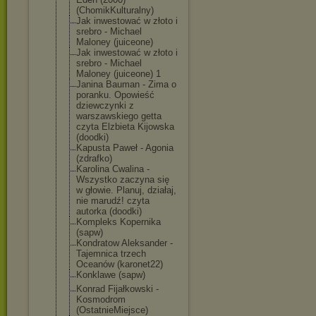
(ChomikKultura
lny)
Jak inwestować w złoto i
srebro - Michael
Maloney (juiceone)
Jak inwestować w złoto i
srebro - Michael
Maloney (juiceone) 1
Janina Bauman - Zima o
poranku. Opowieść
dziewczynki z
warszawskiego getta
czyta Elzbieta Kijowska
(doodki)
Kapusta Paweł - Agonia
(zdrafko)
Karolina Cwalina -
Wszystko zaczyna się
w głowie. Planuj, działaj,
nie marudź! czyta
autorka (doodki)
Kompleks Kopernika
(sapw)
Kondratow Aleksander -
Tajemnica trzech
Oceanów (karonet22)
Konklawe (sapw)
Konrad Fijałkowski -
Kosmodrom
(OstatnieMiejs
ce)