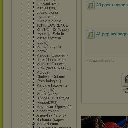
przywództwi
e
40 past reasons
(danielukas
)
Ludzie cienia
(cygan79pol
)
Ludzie z cienia _
JOHN LAWRENCE
REYNOLDS (sapw)
41 pcp scapego
Lwowska Szkoła
Matematyczn
a
(sapw)
Ma być czysto
(sapw)
Malcolm Gladwell -
Blink (danielukas
)
« poprzednia strona
Malcolm Gladwell -
Blink (danielukas
) (1)
Malcolm
Gladwell_Ou
tliers
(Psychologi
a_)
Małpa w każdym z
Odt
nas (sapw)
fo
Marek Nazzal -
Hipnoza w Praktyce
(kwiatek303
)
Mayflower. Opowieść
o początkach
Ameryki -Philbrick
Nathaniel (sapw)
MediaHuman