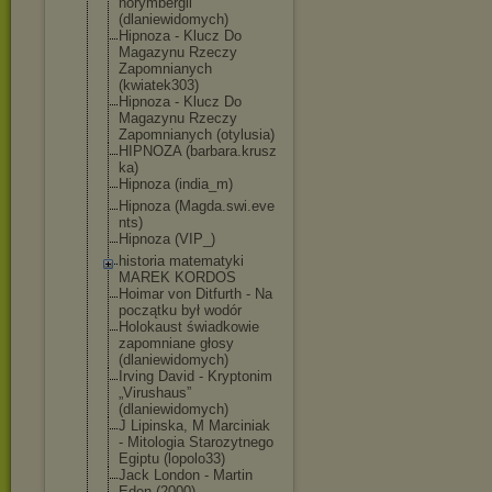
norymbergii
(dlaniewidomyc
h)
Hipnoza - Klucz Do
Magazynu Rzeczy
Zapomnianych
(kwiatek303)
Hipnoza - Klucz Do
Magazynu Rzeczy
Zapomnianych (otylusia)
HIPNOZA (barbara.krusz
ka)
Hipnoza (india_m)
Hipnoza (Magda.swi.eve
nts)
Hipnoza (VIP_)
historia matematyki
MAREK KORDOS
Hoimar von Ditfurth - Na
początku był wodór
Holokaust świadkowie
zapomniane głosy
(dlaniewidomyc
h)
Irving David - Kryptonim
„Virushaus”
(dlaniewidomyc
h)
J Lipinska, M Marciniak
- Mitologia Starozytnego
Egiptu (lopolo33)
Jack London - Martin
Eden (2000)