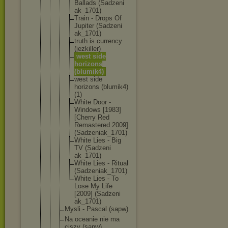
Ballads (Sadzeni
ak_1701)
Train - Drops Of
Jupiter (Sadzeni
ak_1701)
truth is currency
(jezkill
er)
west side
horizons
(blumik4
)
west side
horizons (blumik4
)
(1)
White Door -
Windows [1983]
[Cherry Red
Remaster
ed 2009]
(Sadzeni
ak_1701)
White Lies - Big
TV (Sadzeni
ak_1701)
White Lies - Ritual
(Sadzeni
ak_1701)
White Lies - To
Lose My Life
[2009] (Sadzeni
ak_1701)
Mysli - Pascal (sapw)
Na oceanie nie ma
ciszy (sapw)