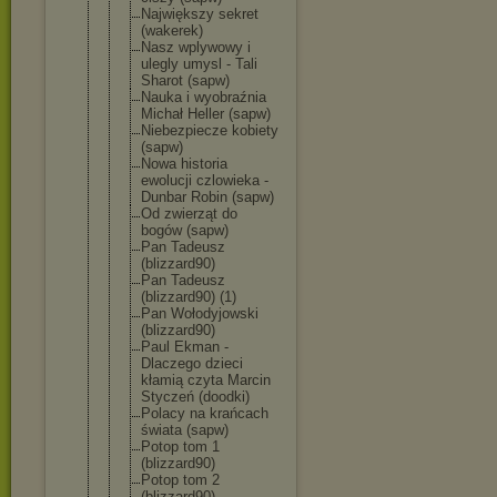
Największy sekret
(wakerek)
Nasz wplywowy i
ulegly umysl - Tali
Sharot (sapw)
Nauka i wyobraźnia
Michał Heller (sapw)
Niebezpiecz
e kobiety
(sapw)
Nowa historia
ewolucji czlowieka -
Dunbar Robin (sapw)
Od zwierząt do
bogów (sapw)
Pan Tadeusz
(blizzard90
)
Pan Tadeusz
(blizzard90
) (1)
Pan Wołodyjowsk
i
(blizzard90
)
Paul Ekman -
Dlaczego dzieci
kłamią czyta Marcin
Styczeń (doodki)
Polacy na krańcach
świata (sapw)
Potop tom 1
(blizzard90
)
Potop tom 2
(blizzard90
)