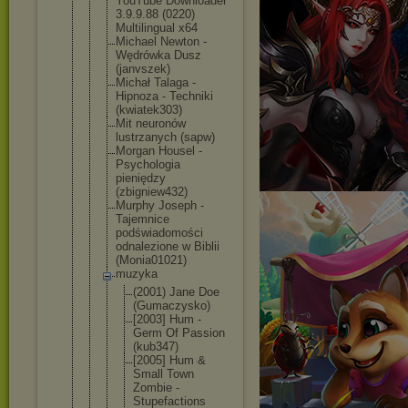
YouTube Downloader
3.9.9.88 (0220)
Multilingua
l x64
Michael Newton -
Wędrówka Dusz
(janvszek)
Michał Talaga -
Hipnoza - Techniki
(kwiatek303
)
Mit neuronów
lustrzanych (sapw)
Morgan Housel -
Psychologia
pieniędzy
(zbigniew43
2)
Murphy Joseph -
Tajemnice
podświadomo
ści
odnalezione w Biblii
(Monia01021
)
muzyka
(2001) Jane Doe
(Gumaczy
sko)
[2003] Hum -
Germ Of Passion
(kub347)
[2005] Hum &
Small Town
Zombie -
Stupefac
tions