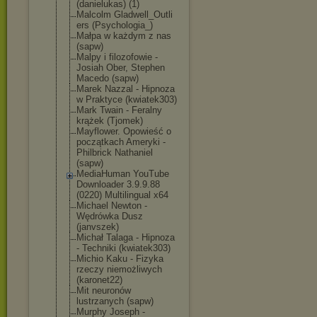
(danielukas) (1)
Malcolm Gladwell_Outli
ers (Psychologia_)
Małpa w każdym z nas
(sapw)
Malpy i filozofowie -
Josiah Ober, Stephen
Macedo (sapw)
Marek Nazzal - Hipnoza
w Praktyce (kwiatek303)
Mark Twain - Feralny
krążek (Tjomek)
Mayflower. Opowieść o
początkach Ameryki -
Philbrick Nathaniel
(sapw)
MediaHuman YouTube
Downloader 3.9.9.88
(0220) Multilingual x64
Michael Newton -
Wędrówka Dusz
(janvszek)
Michał Talaga - Hipnoza
- Techniki (kwiatek303)
Michio Kaku - Fizyka
rzeczy niemożliwych
(karonet22)
Mit neuronów
lustrzanych (sapw)
Murphy Joseph -