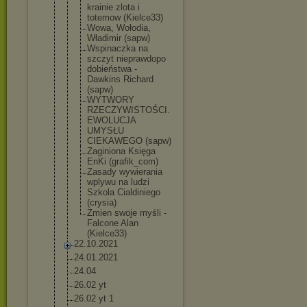
krainie zlota i
totemow (Kielce33)
Wowa, Wołodia,
Władimir (sapw)
Wspinaczka na
szczyt nieprawdopo
dobieństwa -
Dawkins Richard
(sapw)
WYTWORY
RZECZYWISTO
ŚCI.
EWOLUCJA
UMYSŁU
CIEKAWEGO (sapw)
Zaginiona Księga
EnKi (grafik_com
)
Zasady wywierania
wplywu na ludzi
Szkola Cialdiniego
(crysia)
Zmien swoje myśli -
Falcone Alan
(Kielce33)
22.10.2021
24.01.2021
24.04
26.02 yt
26.02 yt 1