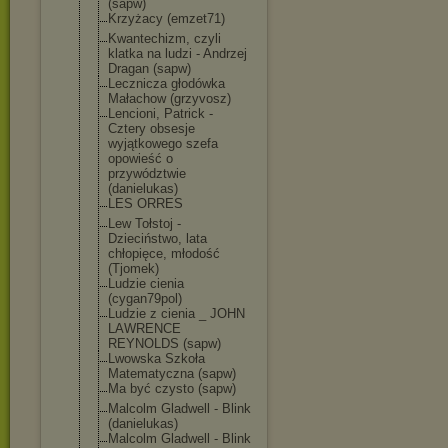
(sapw)
Krzyżacy (emzet71)
Kwantechizm, czyli
klatka na ludzi - Andrzej
Dragan (sapw)
Lecznicza głodówka
Małachow (grzyvosz)
Lencioni, Patrick -
Cztery obsesje
wyjątkowego szefa
opowieść o
przywództwie
(danielukas)
LES ORRES
Lew Tołstoj -
Dzieciństwo, lata
chłopięce, młodość
(Tjomek)
Ludzie cienia
(cygan79pol)
Ludzie z cienia _ JOHN
LAWRENCE
REYNOLDS (sapw)
Lwowska Szkoła
Matematyczna (sapw)
Ma być czysto (sapw)
Malcolm Gladwell - Blink
(danielukas)
Malcolm Gladwell - Blink