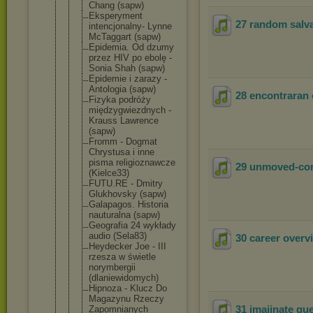
Chang (sapw)
Eksperyment
27 random salv
intencjonal
ny- Lynne
McTaggart (sapw)
Epidemia. Od dzumy
przez HIV po ebolę -
Sonia Shah (sapw)
Epidemie i zarazy -
Antologia (sapw)
28 encontraran 
Fizyka podróży
międzygwiez
dnych -
Krauss Lawrence
(sapw)
Fromm - Dogmat
Chrystusa i inne
pisma religioznaw
cze
29 unmoved-co
(Kielce33)
FUTU.RE - Dmitry
Glukhovsky (sapw)
Galapagos. Historia
nauturalna (sapw)
Geografia 24 wykłady
audio (Sela83)
30 career overv
Heydecker Joe - III
rzesza w świetle
norymbergii
(dlaniewido
mych)
Hipnoza - Klucz Do
Magazynu Rzeczy
31 imajinate que 
Zapomnianyc
h