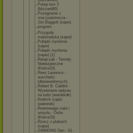
Potop tom 3
(blizzard90
)
Pozegnanie z
rzeczywisto
scia -
Jim Baggott (sapw)
program
Przygody
matematyka (sapw)
Pułapki myślenia
(sapw)
Pułapki myślenia
(sapw) (1)
Ratajczak - Tematy
Niebezpiecz
ne
(Kielce33)
Rees Laurence -
auschwitz
(dlaniewido
mych)
Robert B. Cialdini -
Wywieranie wplywu
na ludzi (wariatkdk)
Rodrick rządzi
(wakerek)
Rownowaga ciala i
umyslu - Osho
(Kielce33)
Rzecz o ptakach
(sapw)
SIMMONS Dan - 01 -