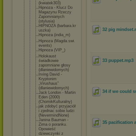
(kwiatek303
)
Hipnoza - Klucz Do
Magazynu Rzeczy
Zapomnianyc
h
(otylusia)
HIPNOZA (barbara.kr
32 pig mindset
uszka)
Hipnoza (india_m)
Hipnoza (Magda.swi.
events)
Hipnoza (VIP_)
Holokaust
33 puppet
.mp3
świadkowie
zapomniane głosy
(dlaniewido
mych)
Irving David -
Kryptonim
„Virushaus”
(dlaniewido
mych)
34 if we could 
Jack London - Martin
Eden (2000)
(ChomikKult
uralny)
jak zdobyć przyjaciół
i zjednac sobie ludzi
(NevermindN
one)
Janina Bauman -
35 pacification 
Zima o poranku.
Opowieść
dziewczynki z