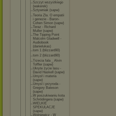
Szczyt wszystkiego
(wakerek)
Sztywniak (sapw)
Teoria Zla. O empatii
i genezie - Baron-
Cohen Simon (sapw)
Teraz - Richard
Muller (sapw)
The Tipping Point
Malcolm Gladwell -
Audiobook
(danielukas
)
tom 1 (blizzard90
)
tom 2 (blizzard90
)
Trzecia fala _ Alvin
Toffler (sapw)
Ukryte życie lasu -
David Haskell (sapw)
Umysł i materia
(sapw)
Umysl i przyroda -
Gregory Bateson
(sapw)
W poszukiwani
u kota
Schrödinger
a (sapw)
WIELKIE
SPEKULACJE
(sapw)
Wolniewicz - W