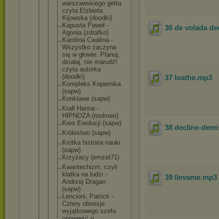
warszawskie
go getta
czyta Elzbieta
Kijowska (doodki)
Kapusta Paweł -
36 de volada de
Agonia (zdrafko)
Karolina Cwalina -
Wszystko zaczyna
się w głowie. Planuj,
działaj, nie marudź!
czyta autorka
(doodki)
37 loathe
.mp3
Kompleks Kopernika
(sapw)
Konklawe (sapw)
Krall Hanna -
HIPNOZA (roolmen)
Kres Ewolucji (sapw)
38 decline-demi
Królestwo (sapw)
Krótka historia nauki
(sapw)
Krzyżacy (emzet71)
Kwantechizm
, czyli
klatka na ludzi -
39 llevame
.mp3
Andrzej Dragan
(sapw)
Lencioni, Patrick -
Cztery obsesje
wyjątkowego szefa
opowieść o