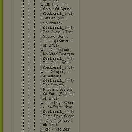
ak_1701)
Talk Talk - The
Colour Of Spring
(Sadzeni
ak_1701)
Tekken 鉄拳 5
Soundtra
ck
(Sadzeni
ak_1701)
The Circle & The
Square [Bonus
Tracks] (Sadzeni
ak_1701)
The Cranberr
ies -
No Need To Argue
(Sadzeni
ak_1701)
The Cure - Wish
(Sadzeni
ak_1701)
The Offsprin
g -
American
a
(Sadzeni
ak_1701)
The Strokes -
First Impressi
ons
Of Earth (Sadzeni
ak_1701)
Three Days Grace
- Life Starts Now
(Sadzeni
ak_1701)
Three Days Grace
- One-X (Sadzeni
ak_1701)
Toto - Toto Best