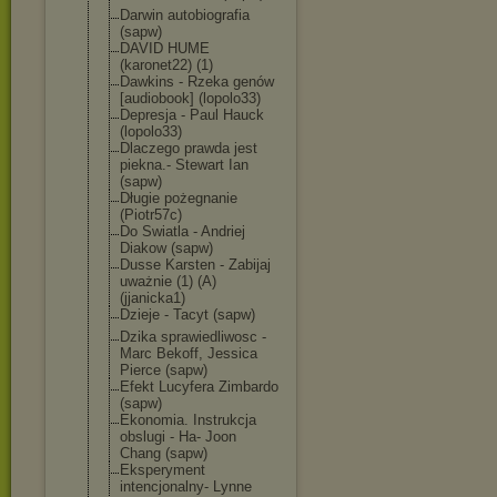
Darwin autobiografia
(sapw)
DAVID HUME
(karonet22) (1)
Dawkins - Rzeka genów
[audiobook] (lopolo33)
Depresja - Paul Hauck
(lopolo33)
Dlaczego prawda jest
piekna.- Stewart Ian
(sapw)
Długie pożegnanie
(Piotr57c)
Do Swiatla - Andriej
Diakow (sapw)
Dusse Karsten - Zabijaj
uważnie (1) (A)
(jjanicka1)
Dzieje - Tacyt (sapw)
Dzika sprawiedliwosc -
Marc Bekoff, Jessica
Pierce (sapw)
Efekt Lucyfera Zimbardo
(sapw)
Ekonomia. Instrukcja
obslugi - Ha- Joon
Chang (sapw)
Eksperyment
intencjonalny- Lynne