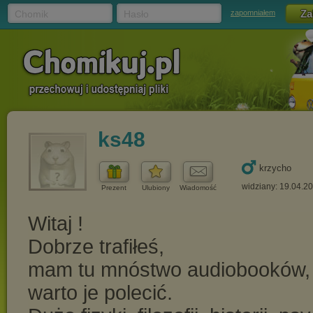
Chomik
Hasło
zapomniałem
ks48
krzycho
widziany: 19.04.2
Prezent
Ulubiony
Wiadomość