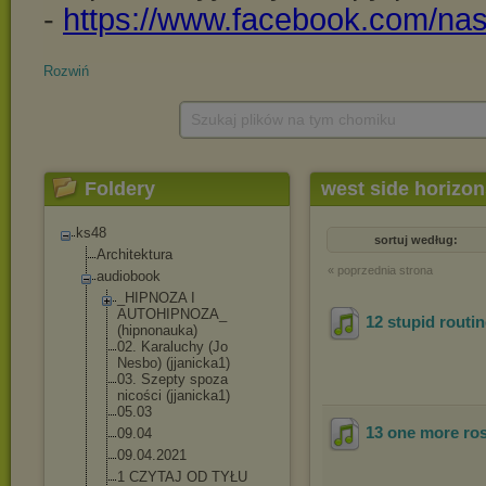
Rozwiń
Szukaj plików na tym chomiku
Foldery
west side horizon
ks48
sortuj według:
Architektura
« poprzednia strona
audiobook
_HIPNOZA I
AUTOHIPNOZA_
12 stupid routi
(hipnonauka)
02. Karaluchy (Jo
Nesbo) (jjanicka1)
03. Szepty spoza
nicości (jjanicka1)
05.03
13 one more ro
09.04
09.04.2021
1 CZYTAJ OD TYŁU