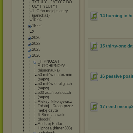
TYTUŁY - JATYCZ DO
UŁYT YŁUTYT
1- Grób mojej siostry
(jjanicka1)
14 burning in h
10.04
15.02
2
2020
2022
15 thirty-one da
2023
2026
_HIPNOZA I
AUTOHIPNOZA
_
(hipnonauka
)
50 mitów o ateizmie
16 passive posi
(sapw)
50 mitów o religiach
(sapw)
500 zdań polskicch
(sapw)
Aleksy Nikołajewic
z
Tołstoj - Droga przez
17 i end me
.mp
mękę czyta
R.Siemianow
ski
(doodki)
Andrzej Batko -
Hipnoza (himen303)
audiobook