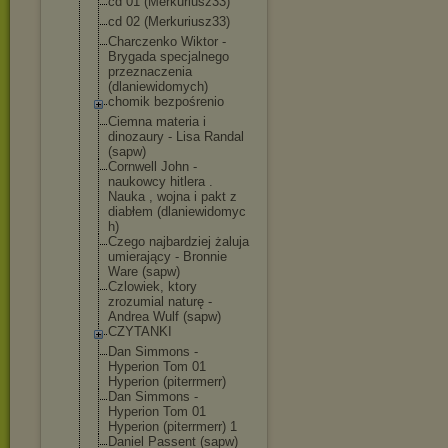
cd 01 (Merkuriusz33)
cd 02 (Merkuriusz33)
Charczenko Wiktor -
Brygada specjalnego
przeznaczenia
(dlaniewidomyc
h)
chomik bezpośrenio
Ciemna materia i
dinozaury - Lisa Randal
(sapw)
Cornwell John -
naukowcy hitlera .
Nauka , wojna i pakt z
diabłem (dlaniewidomyc
h)
Czego najbardziej żaluja
umierający - Bronnie
Ware (sapw)
Czlowiek, ktory
zrozumial naturę -
Andrea Wulf (sapw)
CZYTANKI
Dan Simmons -
Hyperion Tom 01
Hyperion (piterrmerr)
Dan Simmons -
Hyperion Tom 01
Hyperion (piterrmerr) 1
Daniel Passent (sapw)