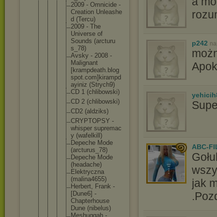
a mo
2009 - Omnicide -
Creation Unleashe
rozu
d (Tercu)
2009 - The
Universe of
Sounds (arcturu
p242
na
s_78)
możn
Avsky - 2008 -
Malignan
t
Apok
[krampde
ath.blog
spot.com
]kirampd
ayiniz (Strych9
)
CD 1 (chlibow
ski)
yehicih
CD 2 (chlibow
ski)
Supe
CD2 (aldziks
)
CRYPTOPS
Y -
whisper supremac
y (wafelki
ll)
Depeche Mode
ABC-FI
(arcturu
s_78)
Gołu
Depeche Mode
(headach
e)
wszy
Elektryc
zna
(malina4
655)
jak 
Herbert, Frank -
[Dune6] -
.Poz
Chapterh
ouse
Dune (nibelus
)
Meshugga
h -