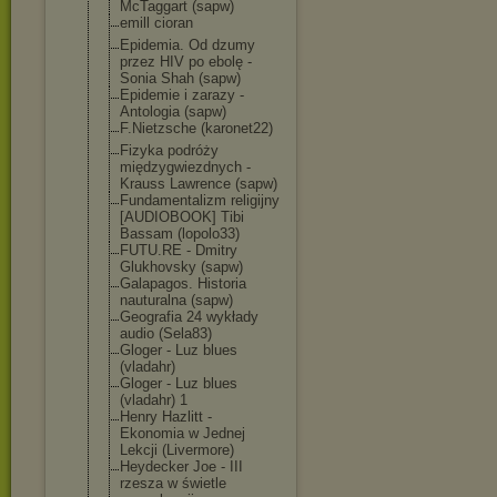
McTaggart (sapw)
emill cioran
Epidemia. Od dzumy
przez HIV po ebolę -
Sonia Shah (sapw)
Epidemie i zarazy -
Antologia (sapw)
F.Nietzsche (karonet22)
Fizyka podróży
międzygwiezdny
ch -
Krauss Lawrence (sapw)
Fundamentalizm religijny
[AUDIOBOOK] Tibi
Bassam (lopolo33)
FUTU.RE - Dmitry
Glukhovsky (sapw)
Galapagos. Historia
nauturalna (sapw)
Geografia 24 wykłady
audio (Sela83)
Gloger - Luz blues
(vladahr)
Gloger - Luz blues
(vladahr) 1
Henry Hazlitt -
Ekonomia w Jednej
Lekcji (Livermore)
Heydecker Joe - III
rzesza w świetle