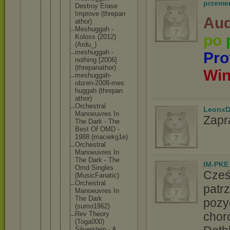
przeme
Destroy Erase
Improve (threpan
Aud
athor)
Meshugga
h -
po
Koloss (2012)
(Ardu_)
meshugga
h -
Pro
nothing [2006]
(threpan
athor)
Wi
meshugga
h-
obzen-
2008-mes
huggah (threpan
athor)
Orchestr
al
LeonxD
Manoeuvr
es In
Zapr
The Dark - The
Best Of OMD -
1988 (maciekg
1e)
Orchestr
al
Manoeuvr
es In
The Dark - The
IM-PKE
Omd Singles
Cześ
(MusicFa
natic)
Orchestr
al
patr
Manoeuvr
es In
The Dark
pozy
(sumo196
2)
Rev Theory
chor
(Toga000
)
Silverst
ein - A