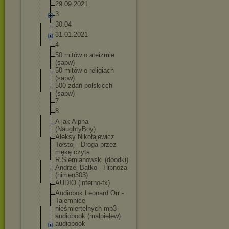
29.09.2021
3
30.04
31.01.2021
4
50 mitów o ateizmie
(sapw)
50 mitów o religiach
(sapw)
500 zdań polskicch
(sapw)
7
8
A jak Alpha
(NaughtyBoy)
Aleksy Nikołajewicz
Tołstoj - Droga przez
mękę czyta
R.Siemianowski (doodki)
Andrzej Batko - Hipnoza
(himen303)
AUDIO (inferno-fx)
Audiobok Leonard Orr -
Tajemnice
nieśmiertelnyc
h mp3
audiobook (malpielew)
audiobook