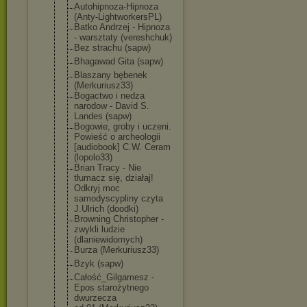
Autohipnoza-Hi
pnoza
(Anty-Lightwor
kersPL)
Batko Andrzej - Hipnoza
- warsztaty (vereshchuk)
Bez strachu (sapw)
Bhagawad Gita (sapw)
Blaszany bębenek
(Merkuriusz33)
Bogactwo i nedza
narodow - David S.
Landes (sapw)
Bogowie, groby i uczeni.
Powieść o archeologii
[audiobook] C.W. Ceram
(lopolo33)
Brian Tracy - Nie
tłumacz się, działaj!
Odkryj moc
samodyscypliny czyta
J.Ulrich (doodki)
Browning Christopher -
zwykli ludzie
(dlaniewidomyc
h)
Burza (Merkuriusz33)
Bzyk (sapw)
Całość_Gilgame
sz -
Epos starożytnego
dwurzecza