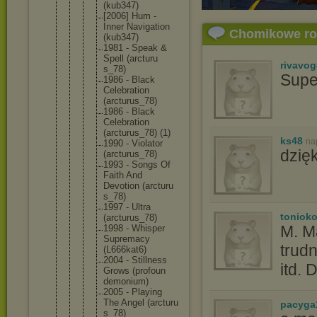
(kub347)
[2006] Hum ‎-
Inner Navigati
on
Chomikowe r
(kub347)
1981 - Speak &
Spell (arcturu
rivavo
s_78)
Supe
1986 - Black
Celebrat
ion
(arcturu
s_78)
1986 - Black
Celebrat
ion
(arcturu
s_78) (1)
ks48
na
1990 - Violator
dzięk
(arcturu
s_78)
1993 - Songs Of
Faith And
Devotion (arcturu
s_78)
1997 - Ultra
toniok
(arcturu
s_78)
M. M
1998 - Whisper
Supremac
y
trud
(L666kat
6)
2004 - Stillnes
s
itd. 
Grows (profoun
demonium
)
2005 - Playing
The Angel (arcturu
pacyga
s_78)