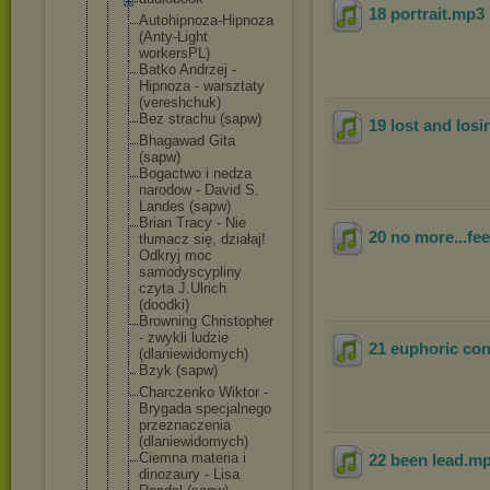
18 portrait
.mp3
Autohipnoza
-Hipnoza
(Anty-Light
workersPL)
Batko Andrzej -
Hipnoza - warsztaty
(vereshchuk
)
Bez strachu (sapw)
19 lost and losi
Bhagawad Gita
(sapw)
Bogactwo i nedza
narodow - David S.
Landes (sapw)
Brian Tracy - Nie
20 no more...fee
tłumacz się, działaj!
Odkryj moc
samodyscypl
iny
czyta J.Ulrich
(doodki)
Browning Christopher
- zwykli ludzie
21 euphoric co
(dlaniewido
mych)
Bzyk (sapw)
Charczenko Wiktor -
Brygada specjalnego
przeznaczen
ia
(dlaniewido
mych)
Ciemna materia i
22 been lead
.m
dinozaury - Lisa