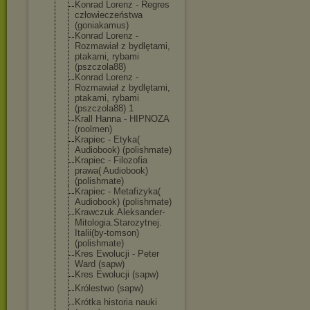
Konrad Lorenz - Regres
człowieczeństw
a
(goniakamus)
Konrad Lorenz -
Rozmawiał z bydlętami,
ptakami, rybami
(pszczola88)
Konrad Lorenz -
Rozmawiał z bydlętami,
ptakami, rybami
(pszczola88) 1
Krall Hanna - HIPNOZA
(roolmen)
Krapiec - Etyka(
Audiobook) (polishmate)
Krapiec - Filozofia
prawa( Audiobook)
(polishmate)
Krapiec - Metafizyka(
Audiobook) (polishmate)
Krawczuk.Aleks
ander-
Mitologi
a.Starozytnej.
Italii(by-toms
on)
(polishmate)
Kres Ewolucji - Peter
Ward (sapw)
Kres Ewolucji (sapw)
Królestwo (sapw)
Krótka historia nauki