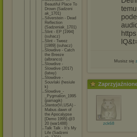
Dethl
Beautifu
l Place To
temu
Drown (Sadzeni
ak_1701)
pode
Silverst
ein - Dead
Reflecti
on
audi
(Sadzeni
ak_1701)
Slint - EP [1994]
http
(suhacz)
lQ&t
Slint - Tweez
[1989] (suhacz)
Slowdive - Catch
the Breeze
(albranc
o)
Musisz się
Slowdive -
Slowdive (2017)
(latwy)
Slowdive -
Souvlaki (hesiule
Zaprzyjaźnion
k)
Slowdive
_-
_Pygma
lion_199
5
(pamagik
)
Stentor(
Vi,USA) -
Mabus.da
wn of
the Apocalyp
se
[Demo 1995]-@3
zck68
20 (war1488
)
Talk Talk - It’s My
Life (Sadzeni