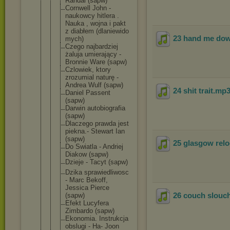
Randal (sapw)
Cornwell John -
naukowcy hitlera .
Nauka , wojna i pakt
z diabłem (dlaniewido
23 hand me dow
mych)
Czego najbardziej
żaluja umierający -
Bronnie Ware (sapw)
Czlowiek, ktory
zrozumial naturę -
Andrea Wulf (sapw)
24 shit trait
.mp
Daniel Passent
(sapw)
Darwin autobiograf
ia
(sapw)
Dlaczego prawda jest
piekna.- Stewart Ian
(sapw)
25 glasgow relo
Do Swiatla - Andriej
Diakow (sapw)
Dzieje - Tacyt (sapw)
Dzika sprawiedliw
osc
- Marc Bekoff,
Jessica Pierce
26 couch slouch
(sapw)
Efekt Lucyfera
Zimbardo (sapw)
Ekonomia. Instrukcja
obslugi - Ha- Joon