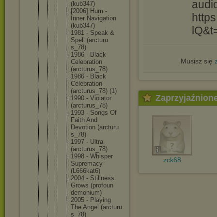
audi
(kub347)
[2006] Hum ‎-
http
Inner Navigati
on
(kub347)
lQ&t
1981 - Speak &
Spell (arcturu
s_78)
1986 - Black
Musisz się
Celebrat
ion
(arcturu
s_78)
1986 - Black
Celebrat
ion
(arcturu
s_78) (1)
Zaprzyjaźnion
1990 - Violator
(arcturu
s_78)
1993 - Songs Of
Faith And
Devotion (arcturu
s_78)
1997 - Ultra
(arcturu
s_78)
1998 - Whisper
zck68
Supremac
y
(L666kat
6)
2004 - Stillnes
s
Grows (profoun
demonium
)
2005 - Playing
The Angel (arcturu
s_78)