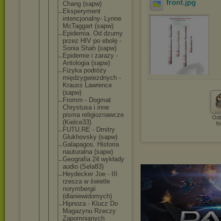
front
.jpg
Chang (sapw)
Eksperyment
intencjonal
ny- Lynne
McTaggart (sapw)
Epidemia. Od dzumy
przez HIV po ebolę -
Sonia Shah (sapw)
Epidemie i zarazy -
Antologia (sapw)
Fizyka podróży
międzygwiez
dnych -
Krauss Lawrence
(sapw)
Fromm - Dogmat
Chrystusa i inne
pisma religioznaw
cze
Odt
(Kielce33)
fo
FUTU.RE - Dmitry
Glukhovsky (sapw)
Galapagos. Historia
nauturalna (sapw)
Geografia 24 wykłady
audio (Sela83)
Heydecker Joe - III
rzesza w świetle
norymbergii
(dlaniewido
mych)
Hipnoza - Klucz Do
Magazynu Rzeczy
Zapomnianyc
h