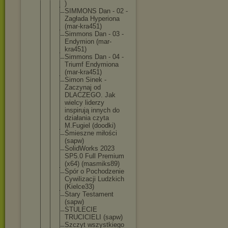
)
SIMMONS Dan - 02 -
Zagłada Hyperiona
(mar-kra451
)
Simmons Dan - 03 -
Endymion (mar-
kra451
)
Simmons Dan - 04 -
Triumf Endymiona
(mar-kra451
)
Simon Sinek -
Zaczynaj od
DLACZEGO. Jak
wielcy liderzy
inspirują innych do
działania czyta
M.Fugiel (doodki)
Śmieszne miłości
(sapw)
SolidWorks 2023
SP5.0 Full Premium
(x64) (masmiks89)
Spór o Pochodzenie
Cywilizacji Ludzkich
(Kielce33)
Stary Testament
(sapw)
STULECIE
TRUCICIELI (sapw)
Szczyt wszystkiego