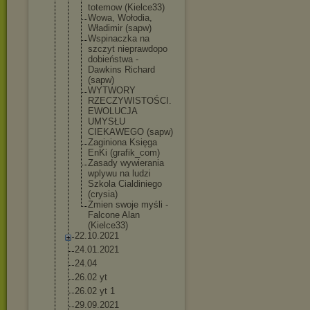
totemow (Kielce33)
Wowa, Wołodia,
Władimir (sapw)
Wspinaczka na
szczyt nieprawdopo
dobieństwa -
Dawkins Richard
(sapw)
WYTWORY
RZECZYWISTO
ŚCI.
EWOLUCJA
UMYSŁU
CIEKAWEGO (sapw)
Zaginiona Księga
EnKi (grafik_com
)
Zasady wywierania
wplywu na ludzi
Szkola Cialdiniego
(crysia)
Zmien swoje myśli -
Falcone Alan
(Kielce33)
22.10.2021
24.01.2021
24.04
26.02 yt
26.02 yt 1
29.09.2021