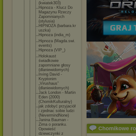
(kwiatek303
)
Hipnoza - Klucz Do
Magazynu Rzeczy
Zapomnianyc
h
(otylusia)
HIPNOZA (barbara.kr
uszka)
Hipnoza (india_m)
Hipnoza (Magda.swi.
events)
Hipnoza (VIP_)
Holokaust
świadkowie
zapomniane głosy
(dlaniewido
mych)
Irving David -
Kryptonim
„Virushaus”
(dlaniewido
mych)
Jack London - Martin
Eden (2000)
(ChomikKult
uralny)
jak zdobyć przyjaciół
i zjednac sobie ludzi
(NevermindN
one)
Janina Bauman -
Zima o poranku.
Chomikowe r
Opowieść
dziewczynki z