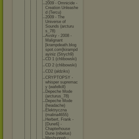
2009 - Omnicide -
Creation Unleashe
d (Tercu)
2009 - The
Universe of
Sounds (arcturu
s_78)
Avsky - 2008 -
Malignan
t
[krampde
ath.blog
spot.com
]kirampd
ayiniz (Strych9
)
CD 1 (chlibow
ski)
CD 2 (chlibow
ski)
CD2 (aldziks
)
CRYPTOPS
Y -
whisper supremac
y (wafelki
ll)
Depeche Mode
(arcturu
s_78)
Depeche Mode
(headach
e)
Elektryc
zna
(malina4
655)
Herbert, Frank -
[Dune6] -
Chapterh
ouse
Dune (nibelus
)
Meshugga
h -