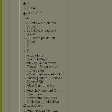
3
30.04
31.01.2021
4
50 mitów o ateizmie
(sapw)
50 mitów o religiach
(sapw)
500 zdań polskicch
(sapw)
7
8
A jak Alpha
(NaughtyBoy)
Aleksy Nikołajewicz
Tołstoj - Droga przez
mękę czyta
R.Siemianowski (doodki)
Andrzej Batko - Hipnoza
(himen303)
AUDIO (inferno-fx)
Audiobok Leonard Orr -
Tajemnice
nieśmiertelnyc
h mp3
audiobook (malpielew)
audiobook
Autohipnoza-Hi
pnoza