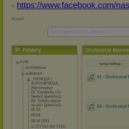
Rozwiń
Szukaj plików na tym chomiku
Foldery
Orchestral Manoe
ks48
sortuj według:
Architektura
audiobook
01 - Orchestral
_HIPNOZA I
AUTOHIPNOZA_
(hipnonauka)
02. Karaluchy (Jo
Nesbo) (jjanicka1)
03. Szepty spoza
nicości (jjanicka1)
02 - Orchestral
05.03
09.04
09.04.2021
1 CZYTAJ OD TYŁU