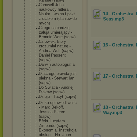
Randal (sapw)
Cornwell John -
naukowcy hitlera .
14 - Orchestral
Nauka , wojna i pakt
z diabłem (dlaniewido
Seas
.mp3
mych)
Czego najbardziej
żaluja umierający -
Bronnie Ware (sapw)
Czlowiek, ktory
16 - Orchestral
zrozumial naturę -
Andrea Wulf (sapw)
Daniel Passent
(sapw)
Darwin autobiograf
ia
(sapw)
Dlaczego prawda jest
17 - Orchestral
piekna.- Stewart Ian
(sapw)
Do Swiatla - Andriej
Diakow (sapw)
Dzieje - Tacyt (sapw)
Dzika sprawiedliw
osc
18 - Orchestral
- Marc Bekoff,
Jessica Pierce
Way
.mp3
(sapw)
Efekt Lucyfera
Zimbardo (sapw)
Ekonomia. Instrukcja
obslugi - Ha- Joon