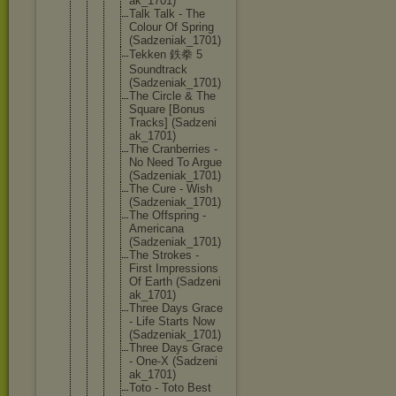
ak_1701)
Talk Talk - The
Colour Of Spring
(Sadzeni
ak_1701)
Tekken 鉄拳 5
Soundtra
ck
(Sadzeni
ak_1701)
The Circle & The
Square [Bonus
Tracks] (Sadzeni
ak_1701)
The Cranberr
ies -
No Need To Argue
(Sadzeni
ak_1701)
The Cure - Wish
(Sadzeni
ak_1701)
The Offsprin
g -
American
a
(Sadzeni
ak_1701)
The Strokes -
First Impressi
ons
Of Earth (Sadzeni
ak_1701)
Three Days Grace
- Life Starts Now
(Sadzeni
ak_1701)
Three Days Grace
- One-X (Sadzeni
ak_1701)
Toto - Toto Best