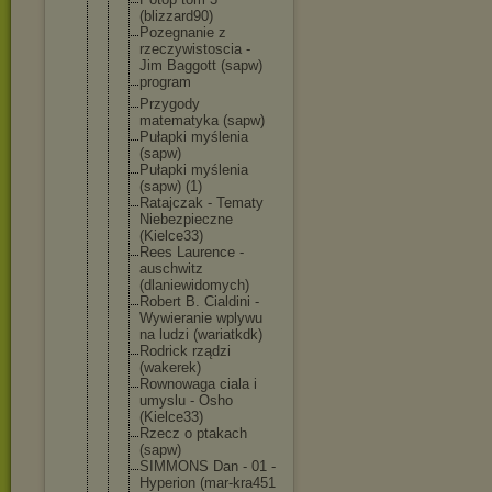
(blizzard90
)
Pozegnanie z
rzeczywisto
scia -
Jim Baggott (sapw)
program
Przygody
matematyka (sapw)
Pułapki myślenia
(sapw)
Pułapki myślenia
(sapw) (1)
Ratajczak - Tematy
Niebezpiecz
ne
(Kielce33)
Rees Laurence -
auschwitz
(dlaniewido
mych)
Robert B. Cialdini -
Wywieranie wplywu
na ludzi (wariatkdk)
Rodrick rządzi
(wakerek)
Rownowaga ciala i
umyslu - Osho
(Kielce33)
Rzecz o ptakach
(sapw)
SIMMONS Dan - 01 -
Hyperion (mar-kra451