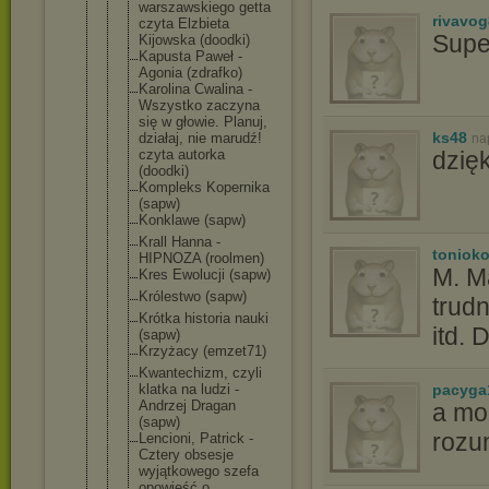
warszawskie
go getta
rivavo
czyta Elzbieta
Supe
Kijowska (doodki)
Kapusta Paweł -
Agonia (zdrafko)
Karolina Cwalina -
Wszystko zaczyna
się w głowie. Planuj,
ks48
działaj, nie marudź!
na
czyta autorka
dzięk
(doodki)
Kompleks Kopernika
(sapw)
Konklawe (sapw)
Krall Hanna -
toniok
HIPNOZA (roolmen)
M. M
Kres Ewolucji (sapw)
Królestwo (sapw)
trud
Krótka historia nauki
itd. 
(sapw)
Krzyżacy (emzet71)
Kwantechizm
, czyli
klatka na ludzi -
pacyga
Andrzej Dragan
a mo
(sapw)
rozu
Lencioni, Patrick -
Cztery obsesje
wyjątkowego szefa
opowieść o