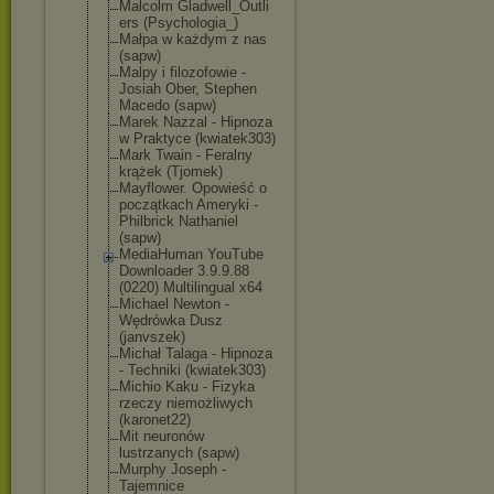
Malcolm Gladwell_Outli
ers (Psychologia_)
Małpa w każdym z nas
(sapw)
Malpy i filozofowie -
Josiah Ober, Stephen
Macedo (sapw)
Marek Nazzal - Hipnoza
w Praktyce (kwiatek303)
Mark Twain - Feralny
krążek (Tjomek)
Mayflower. Opowieść o
początkach Ameryki -
Philbrick Nathaniel
(sapw)
MediaHuman YouTube
Downloader 3.9.9.88
(0220) Multilingual x64
Michael Newton -
Wędrówka Dusz
(janvszek)
Michał Talaga - Hipnoza
- Techniki (kwiatek303)
Michio Kaku - Fizyka
rzeczy niemożliwych
(karonet22)
Mit neuronów
lustrzanych (sapw)
Murphy Joseph -
Tajemnice