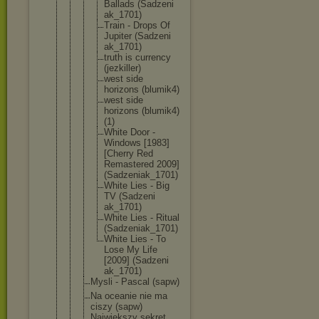
Ballads (Sadzeni
ak_1701)
Train - Drops Of
Jupiter (Sadzeni
ak_1701)
truth is currency
(jezkill
er)
west side
horizons (blumik4
)
west side
horizons (blumik4
)
(1)
White Door -
Windows [1983]
[Cherry Red
Remaster
ed 2009]
(Sadzeni
ak_1701)
White Lies - Big
TV (Sadzeni
ak_1701)
White Lies - Ritual
(Sadzeni
ak_1701)
White Lies - To
Lose My Life
[2009] (Sadzeni
ak_1701)
Mysli - Pascal (sapw)
Na oceanie nie ma
ciszy (sapw)
Największy sekret