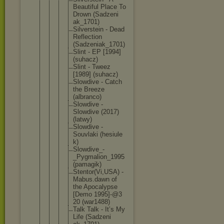
Beautifu
l Place To
Drown (Sadzeni
ak_1701)
Silverst
ein - Dead
Reflecti
on
(Sadzeni
ak_1701)
Slint - EP [1994]
(suhacz)
Slint - Tweez
[1989] (suhacz)
Slowdive - Catch
the Breeze
(albranc
o)
Slowdive -
Slowdive (2017)
(latwy)
Slowdive -
Souvlaki (hesiule
k)
Slowdive
_-
_Pygma
lion_199
5
(pamagik
)
Stentor(
Vi,USA) -
Mabus.da
wn of
the Apocalyp
se
[Demo 1995]-@3
20 (war1488
)
Talk Talk - It’s My
Life (Sadzeni