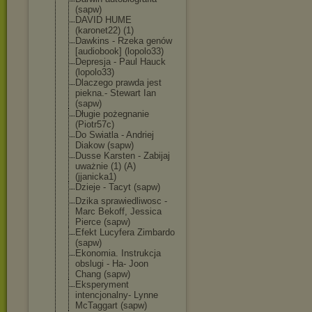
(sapw)
DAVID HUME
(karonet22) (1)
Dawkins - Rzeka genów
[audiobook] (lopolo33)
Depresja - Paul Hauck
(lopolo33)
Dlaczego prawda jest
piekna.- Stewart Ian
(sapw)
Długie pożegnanie
(Piotr57c)
Do Swiatla - Andriej
Diakow (sapw)
Dusse Karsten - Zabijaj
uważnie (1) (A)
(jjanicka1)
Dzieje - Tacyt (sapw)
Dzika sprawiedliwosc -
Marc Bekoff, Jessica
Pierce (sapw)
Efekt Lucyfera Zimbardo
(sapw)
Ekonomia. Instrukcja
obslugi - Ha- Joon
Chang (sapw)
Eksperyment
intencjonalny- Lynne
McTaggart (sapw)