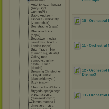
Autohipnoza
-Hipnoza
(Anty-Light
workersPL)
Batko Andrzej -
Hipnoza - warsztaty
10 - Orchestral
(vereshchuk
)
Bez strachu (sapw)
Bhagawad Gita
(sapw)
Bogactwo i nedza
narodow - David S.
11 - Orchestral
Landes (sapw)
Brian Tracy - Nie
tłumacz się, działaj!
Odkryj moc
samodyscypl
iny
czyta J.Ulrich
(doodki)
12 - Orchestral
Browning Christopher
Die
.mp3
- zwykli ludzie
(dlaniewido
mych)
Bzyk (sapw)
Charczenko Wiktor -
Brygada specjalnego
przeznaczen
ia
13 - Orchestral
(dlaniewido
mych)
Ciemna materia i
dinozaury - Lisa