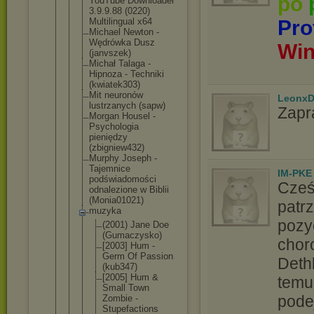
po
YouTube Downloader
3.9.9.88 (0220)
Multilingua
l x64
Pro
Michael Newton -
Wędrówka Dusz
Wi
(janvszek)
Michał Talaga -
Hipnoza - Techniki
(kwiatek303
)
Mit neuronów
LeonxD
lustrzanych (sapw)
Zapr
Morgan Housel -
Psychologia
pieniędzy
(zbigniew43
2)
Murphy Joseph -
Tajemnice
IM-PKE
podświadomo
ści
Cześ
odnalezione w Biblii
(Monia01021
)
patr
muzyka
pozy
(2001) Jane Doe
(Gumaczy
sko)
chor
[2003] Hum -
Germ Of Passion
Dethl
(kub347)
[2005] Hum &
temu
Small Town
pode
Zombie -
Stupefac
tions