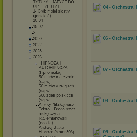
TYTUŁY - JATYCZ DO
UŁYT YŁUTYT
04 - Orchestral
1- Grób mojej siostry
(jjanicka1)
10.04
15.02
2
06 - Orchestral
2020
2022
2023
2026
_HIPNOZA I
AUTOHIPNOZA
_
07 - Orchestral
(hipnonauka
)
50 mitów o ateizmie
(sapw)
50 mitów o religiach
(sapw)
500 zdań polskicch
(sapw)
08 - Orchestral
Aleksy Nikołajewic
z
Tołstoj - Droga przez
mękę czyta
R.Siemianow
ski
(doodki)
Andrzej Batko -
09 - Orchestral
Hipnoza (himen303)
audiobook
Clear
.mp3