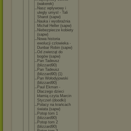
(wakerek)
Nasz wplywowy i
ulegly umysl - Tali
Sharot (sapw)
Nauka i wyobraźnia
Michał Heller (sapw)
Niebezpiecz
e kobiety
(sapw)
Nowa historia
ewolucji czlowieka -
Dunbar Robin (sapw)
Od zwierząt do
bogów (sapw)
Pan Tadeusz
(blizzard90
)
Pan Tadeusz
(blizzard90
) (1)
Pan Wołodyjowsk
i
(blizzard90
)
Paul Ekman -
Dlaczego dzieci
kłamią czyta Marcin
Styczeń (doodki)
Polacy na krańcach
świata (sapw)
Potop tom 1
(blizzard90
)
Potop tom 2
(blizzard90
)
Potop tom 3