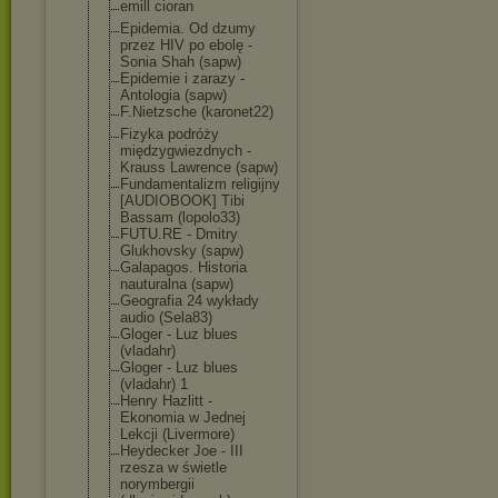
emill cioran
Epidemia. Od dzumy
przez HIV po ebolę -
Sonia Shah (sapw)
Epidemie i zarazy -
Antologia (sapw)
F.Nietzsche (karonet22)
Fizyka podróży
międzygwiezdny
ch -
Krauss Lawrence (sapw)
Fundamentalizm religijny
[AUDIOBOOK] Tibi
Bassam (lopolo33)
FUTU.RE - Dmitry
Glukhovsky (sapw)
Galapagos. Historia
nauturalna (sapw)
Geografia 24 wykłady
audio (Sela83)
Gloger - Luz blues
(vladahr)
Gloger - Luz blues
(vladahr) 1
Henry Hazlitt -
Ekonomia w Jednej
Lekcji (Livermore)
Heydecker Joe - III
rzesza w świetle
norymbergii