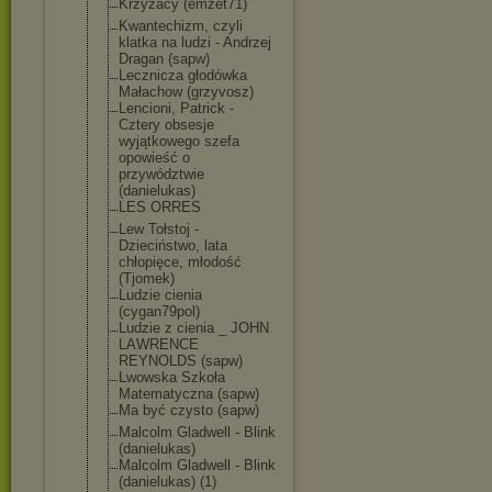
Krzyżacy (emzet71)
Kwantechizm, czyli
klatka na ludzi - Andrzej
Dragan (sapw)
Lecznicza głodówka
Małachow (grzyvosz)
Lencioni, Patrick -
Cztery obsesje
wyjątkowego szefa
opowieść o
przywództwie
(danielukas)
LES ORRES
Lew Tołstoj -
Dzieciństwo, lata
chłopięce, młodość
(Tjomek)
Ludzie cienia
(cygan79pol)
Ludzie z cienia _ JOHN
LAWRENCE
REYNOLDS (sapw)
Lwowska Szkoła
Matematyczna (sapw)
Ma być czysto (sapw)
Malcolm Gladwell - Blink
(danielukas)
Malcolm Gladwell - Blink
(danielukas) (1)