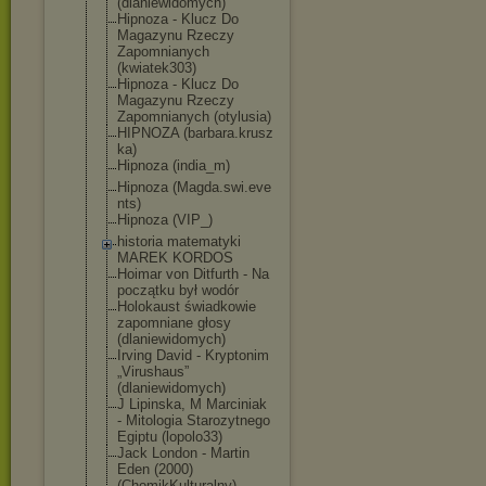
(dlaniewidomyc
h)
Hipnoza - Klucz Do
Magazynu Rzeczy
Zapomnianych
(kwiatek303)
Hipnoza - Klucz Do
Magazynu Rzeczy
Zapomnianych (otylusia)
HIPNOZA (barbara.krusz
ka)
Hipnoza (india_m)
Hipnoza (Magda.swi.eve
nts)
Hipnoza (VIP_)
historia matematyki
MAREK KORDOS
Hoimar von Ditfurth - Na
początku był wodór
Holokaust świadkowie
zapomniane głosy
(dlaniewidomyc
h)
Irving David - Kryptonim
„Virushaus”
(dlaniewidomyc
h)
J Lipinska, M Marciniak
- Mitologia Starozytnego
Egiptu (lopolo33)
Jack London - Martin
Eden (2000)
(ChomikKultura
lny)