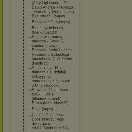
(Anty-Lightwor
kersPL)
Batko Andrzej - Hipnoza
- warsztaty (vereshchuk)
Bez strachu (sapw)
Bhagawad Gita (sapw)
Blaszany bębenek
(Merkuriusz33)
Bogactwo i nedza
narodow - David S.
Landes (sapw)
Bogowie, groby i uczeni.
Powieść o archeologii
[audiobook] C.W. Ceram
(lopolo33)
Brian Tracy - Nie
tłumacz się, działaj!
Odkryj moc
samodyscypliny czyta
J.Ulrich (doodki)
Browning Christopher -
zwykli ludzie
(dlaniewidomyc
h)
Burza (Merkuriusz33)
Bzyk (sapw)
Całość_Gilgame
sz -
Epos starożytnego
dwurzecza
cd 01 (Merkuriusz33)