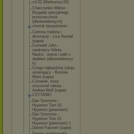
cd 02 (Merkuriusz33)
Charczenko Wiktor -
Brygada specjalnego
przeznaczenia
(dlaniewidomyc
h)
chomik bezpośrenio
Ciemna materia i
dinozaury - Lisa Randal
(sapw)
Cornwell John -
naukowcy hitlera .
Nauka , wojna i pakt z
diabłem (dlaniewidomyc
h)
Czego najbardziej żaluja
umierający - Bronnie
Ware (sapw)
Czlowiek, ktory
zrozumial naturę -
Andrea Wulf (sapw)
CZYTANKI
Dan Simmons -
Hyperion Tom 01
Hyperion (piterrmerr)
Dan Simmons -
Hyperion Tom 01
Hyperion (piterrmerr) 1
Daniel Passent (sapw)
Darwin autobiografia