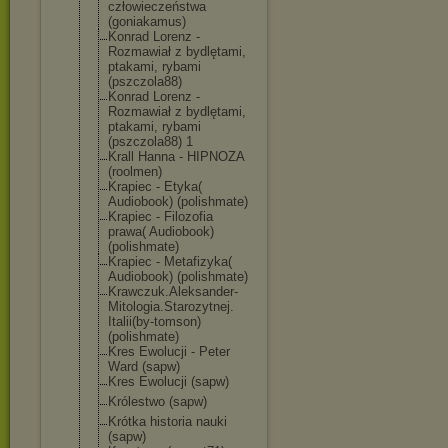
człowieczeństw
a
(goniakamus)
Konrad Lorenz -
Rozmawiał z bydlętami,
ptakami, rybami
(pszczola88)
Konrad Lorenz -
Rozmawiał z bydlętami,
ptakami, rybami
(pszczola88) 1
Krall Hanna - HIPNOZA
(roolmen)
Krapiec - Etyka(
Audiobook) (polishmate)
Krapiec - Filozofia
prawa( Audiobook)
(polishmate)
Krapiec - Metafizyka(
Audiobook) (polishmate)
Krawczuk.Aleks
ander-
Mitologi
a.Starozytnej.
Italii(by-toms
on)
(polishmate)
Kres Ewolucji - Peter
Ward (sapw)
Kres Ewolucji (sapw)
Królestwo (sapw)
Krótka historia nauki
(sapw)