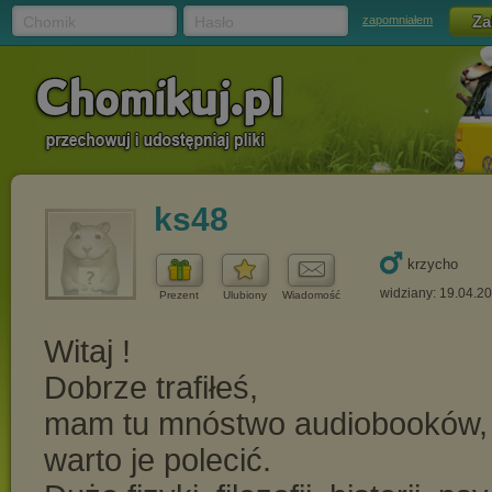
Chomik
Hasło
zapomniałem
ks48
krzycho
widziany: 19.04.2
Prezent
Ulubiony
Wiadomość