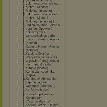
Jak inwestować w złoto i
srebro - Michael
Maloney (juiceone)
Jak inwestować w złoto i
srebro - Michael
Maloney (juiceone) 1
Janina Bauman - Zima o
poranku. Opowieść
dziewczynki z
warszawskiego getta
czyta Elzbieta Kijowska
(doodki)
Kapusta Paweł - Agonia
(zdrafko)
Karolina Cwalina -
Wszystko zaczyna się
w głowie. Planuj, działaj,
nie marudź! czyta
autorka (doodki)
Kompleks Kopernika
(sapw)
Kondratow Aleksander -
Tajemnica trzech
Oceanów (karonet22)
Konklawe (sapw)
Konrad Fijałkowski -
Kosmodrom
(OstatnieMiejs
ce)
Konrad Lorenz - Regres