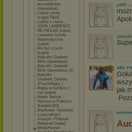
przywództwi
e
p242
na
(danielukas
)
możn
Ludzie cienia
(cygan79pol
)
Apok
Ludzie z cienia _
JOHN LAWRENCE
REYNOLDS (sapw)
Lwowska Szkoła
yehicih
Matematyczn
a
Supe
(sapw)
Ma być czysto
(sapw)
Malcolm Gladwell -
Blink (danielukas
)
Malcolm Gladwell -
ABC-FI
Blink (danielukas
) (1)
Gołu
Malcolm
Gladwell_Ou
tliers
wszy
(Psychologi
a_)
Małpa w każdym z
jak 
nas (sapw)
.Poz
Marek Nazzal -
Hipnoza w Praktyce
(kwiatek303
)
Mayflower. Opowieść
przeme
o początkach
Ameryki -Philbrick
Aud
Nathaniel (sapw)
MediaHuman