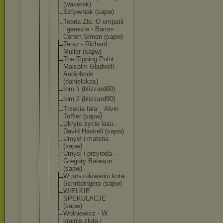
(wakerek)
Sztywniak (sapw)
Teoria Zla. O empatii
i genezie - Baron-
Cohen Simon (sapw)
Teraz - Richard
Muller (sapw)
The Tipping Point
Malcolm Gladwell -
Audiobook
(danielukas
)
tom 1 (blizzard90
)
tom 2 (blizzard90
)
Trzecia fala _ Alvin
Toffler (sapw)
Ukryte życie lasu -
David Haskell (sapw)
Umysł i materia
(sapw)
Umysl i przyroda -
Gregory Bateson
(sapw)
W poszukiwani
u kota
Schrödinger
a (sapw)
WIELKIE
SPEKULACJE
(sapw)
Wolniewicz - W
krainie zlota i