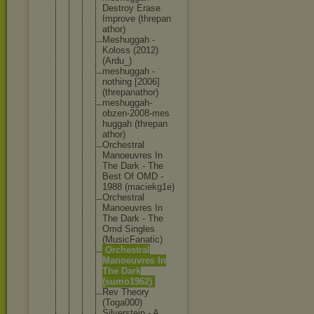
Destroy Erase
Improve (threpan
athor)
Meshugga
h -
Koloss (2012)
(Ardu_)
meshugga
h -
nothing [2006]
(threpan
athor)
meshugga
h-
obzen-
2008-mes
huggah (threpan
athor)
Orchestr
al
Manoeuvr
es In
The Dark - The
Best Of OMD -
1988 (maciekg
1e)
Orchestr
al
Manoeuvr
es In
The Dark - The
Omd Singles
(MusicFa
natic)
Orchestr
al
Manoeuvr
es In
The Dark
(sumo196
2)
Rev Theory
(Toga000
)
Silverst
ein - A