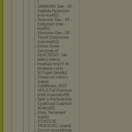
)
SIMMONS Dan - 02 -
Zagłada Hyperiona
(mar-kra451
)
Simmons Dan - 03 -
Endymion (mar-
kra451
)
Simmons Dan - 04 -
Triumf Endymiona
(mar-kra451
)
Simon Sinek -
Zaczynaj od
DLACZEGO. Jak
wielcy liderzy
inspirują innych do
działania czyta
M.Fugiel (doodki)
Śmieszne miłości
(sapw)
SolidWorks 2023
SP5.0 Full Premium
(x64) (masmiks89)
Spór o Pochodzenie
Cywilizacji Ludzkich
(Kielce33)
Stary Testament
(sapw)
STULECIE
TRUCICIELI (sapw)
Szczyt wszystkiego