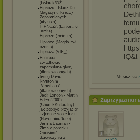
(kwiatek303
)
chor
Hipnoza - Klucz Do
Magazynu Rzeczy
Dethl
Zapomnianyc
h
temu
(otylusia)
HIPNOZA (barbara.kr
pode
uszka)
Hipnoza (india_m)
audi
Hipnoza (Magda.swi.
http
events)
Hipnoza (VIP_)
lQ&t
Holokaust
świadkowie
zapomniane głosy
(dlaniewido
mych)
Musisz się
Irving David -
Kryptonim
„Virushaus”
(dlaniewido
mych)
Jack London - Martin
Zaprzyjaźnion
Eden (2000)
(ChomikKult
uralny)
jak zdobyć przyjaciół
i zjednac sobie ludzi
(NevermindN
one)
Janina Bauman -
Zima o poranku.
Opowieść
dziewczynki z