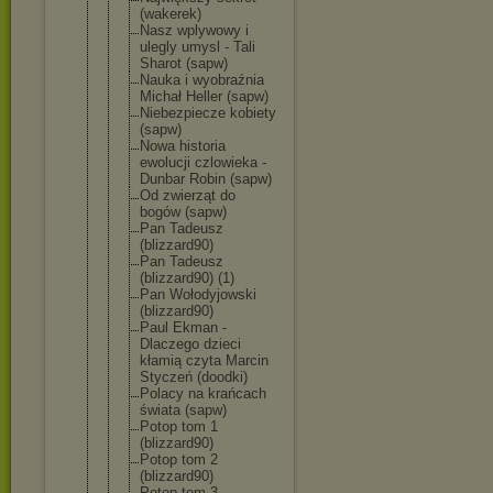
(wakerek)
Nasz wplywowy i
ulegly umysl - Tali
Sharot (sapw)
Nauka i wyobraźnia
Michał Heller (sapw)
Niebezpiecz
e kobiety
(sapw)
Nowa historia
ewolucji czlowieka -
Dunbar Robin (sapw)
Od zwierząt do
bogów (sapw)
Pan Tadeusz
(blizzard90
)
Pan Tadeusz
(blizzard90
) (1)
Pan Wołodyjowsk
i
(blizzard90
)
Paul Ekman -
Dlaczego dzieci
kłamią czyta Marcin
Styczeń (doodki)
Polacy na krańcach
świata (sapw)
Potop tom 1
(blizzard90
)
Potop tom 2
(blizzard90
)
Potop tom 3