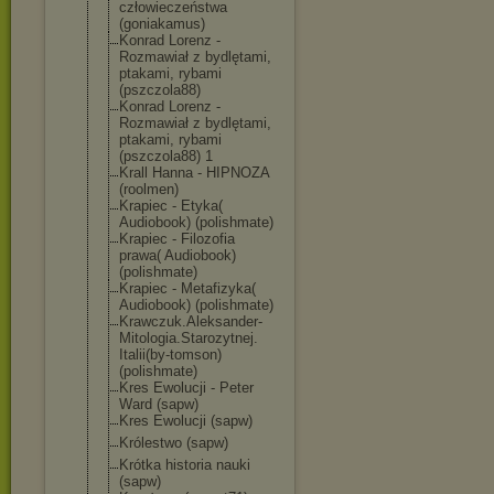
człowieczeństw
a
(goniakamus)
Konrad Lorenz -
Rozmawiał z bydlętami,
ptakami, rybami
(pszczola88)
Konrad Lorenz -
Rozmawiał z bydlętami,
ptakami, rybami
(pszczola88) 1
Krall Hanna - HIPNOZA
(roolmen)
Krapiec - Etyka(
Audiobook) (polishmate)
Krapiec - Filozofia
prawa( Audiobook)
(polishmate)
Krapiec - Metafizyka(
Audiobook) (polishmate)
Krawczuk.Aleks
ander-
Mitologi
a.Starozytnej.
Italii(by-toms
on)
(polishmate)
Kres Ewolucji - Peter
Ward (sapw)
Kres Ewolucji (sapw)
Królestwo (sapw)
Krótka historia nauki
(sapw)