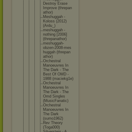
Destroy Erase
Improve (threpan
athor)
Meshugga
h -
Koloss (2012)
(Ardu_)
meshugga
h -
nothing [2006]
(threpan
athor)
meshugga
h-
obzen-
2008-mes
huggah (threpan
athor)
Orchestr
al
Manoeuvr
es In
The Dark - The
Best Of OMD -
1988 (maciekg
1e)
Orchestr
al
Manoeuvr
es In
The Dark - The
Omd Singles
(MusicFa
natic)
Orchestr
al
Manoeuvr
es In
The Dark
(sumo196
2)
Rev Theory
(Toga000
)
Silverst
ein - A