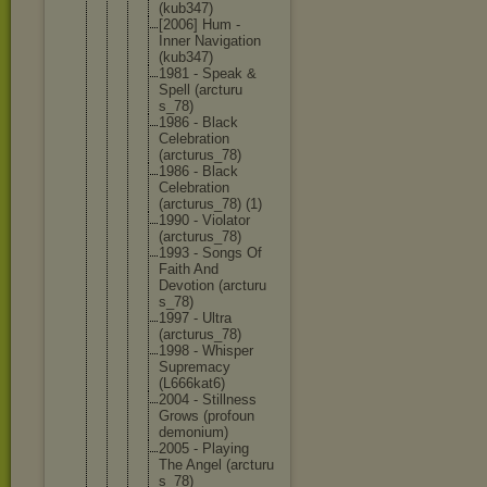
(kub347)
[2006] Hum ‎-
Inner Navigati
on
(kub347)
1981 - Speak &
Spell (arcturu
s_78)
1986 - Black
Celebrat
ion
(arcturu
s_78)
1986 - Black
Celebrat
ion
(arcturu
s_78) (1)
1990 - Violator
(arcturu
s_78)
1993 - Songs Of
Faith And
Devotion (arcturu
s_78)
1997 - Ultra
(arcturu
s_78)
1998 - Whisper
Supremac
y
(L666kat
6)
2004 - Stillnes
s
Grows (profoun
demonium
)
2005 - Playing
The Angel (arcturu
s_78)