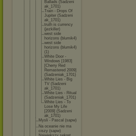
Ballads (Sadzeni
ak_1701)
Train - Drops Of
Jupiter (Sadzeni
ak_1701)
truth is currency
(jezkill
er)
west side
horizons (blumik4
)
west side
horizons (blumik4
)
(1)
White Door -
Windows [1983]
[Cherry Red
Remaster
ed 2009]
(Sadzeni
ak_1701)
White Lies - Big
TV (Sadzeni
ak_1701)
White Lies - Ritual
(Sadzeni
ak_1701)
White Lies - To
Lose My Life
[2009] (Sadzeni
ak_1701)
Mysli - Pascal (sapw)
Na oceanie nie ma
ciszy (sapw)
Największy sekret