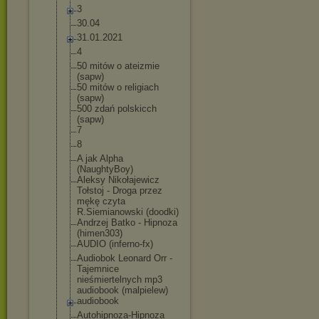
3
30.04
31.01.2021
4
50 mitów o ateizmie
(sapw)
50 mitów o religiach
(sapw)
500 zdań polskicch
(sapw)
7
8
A jak Alpha
(NaughtyBoy)
Aleksy Nikołajewicz
Tołstoj - Droga przez
mękę czyta
R.Siemianowski (doodki)
Andrzej Batko - Hipnoza
(himen303)
AUDIO (inferno-fx)
Audiobok Leonard Orr -
Tajemnice
nieśmiertelnyc
h mp3
audiobook (malpielew)
audiobook
Autohipnoza-Hi
pnoza