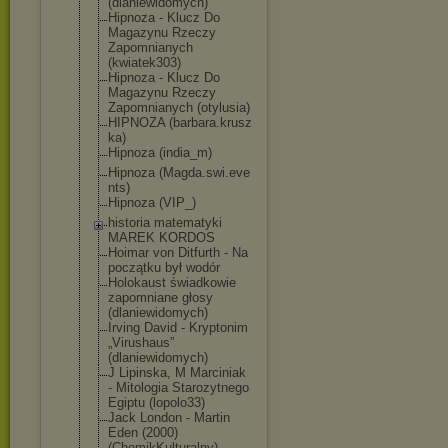
(dlaniewidomyc
h)
Hipnoza - Klucz Do
Magazynu Rzeczy
Zapomnianych
(kwiatek303)
Hipnoza - Klucz Do
Magazynu Rzeczy
Zapomnianych (otylusia)
HIPNOZA (barbara.krusz
ka)
Hipnoza (india_m)
Hipnoza (Magda.swi.eve
nts)
Hipnoza (VIP_)
historia matematyki
MAREK KORDOS
Hoimar von Ditfurth - Na
początku był wodór
Holokaust świadkowie
zapomniane głosy
(dlaniewidomyc
h)
Irving David - Kryptonim
„Virushaus”
(dlaniewidomyc
h)
J Lipinska, M Marciniak
- Mitologia Starozytnego
Egiptu (lopolo33)
Jack London - Martin
Eden (2000)
(ChomikKultura
lny)