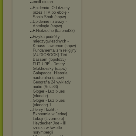
emill cioran
Epidemia. Od dzumy
przez HIV po ebolę -
Sonia Shah (sapw)
Epidemie i zarazy -
Antologia (sapw)
F.Nietzsche (karonet22)
Fizyka podróży
międzygwiezdny
ch -
Krauss Lawrence (sapw)
Fundamentalizm religijny
[AUDIOBOOK] Tibi
Bassam (lopolo33)
FUTU.RE - Dmitry
Glukhovsky (sapw)
Galapagos. Historia
nauturalna (sapw)
Geografia 24 wykłady
audio (Sela83)
Gloger - Luz blues
(vladahr)
Gloger - Luz blues
(vladahr) 1
Henry Hazlitt -
Ekonomia w Jednej
Lekcji (Livermore)
Heydecker Joe - III
rzesza w świetle
norymbergii