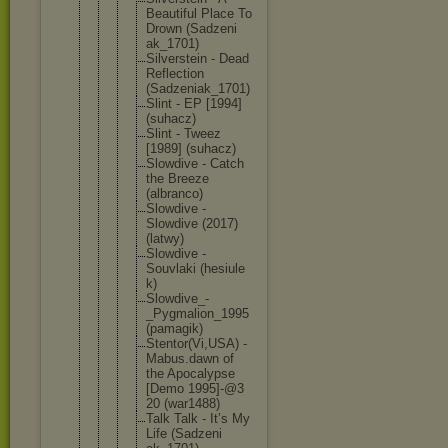
Beautifu
l Place To
Drown (Sadzeni
ak_1701)
Silverst
ein - Dead
Reflecti
on
(Sadzeni
ak_1701)
Slint - EP [1994]
(suhacz)
Slint - Tweez
[1989] (suhacz)
Slowdive - Catch
the Breeze
(albranc
o)
Slowdive -
Slowdive (2017)
(latwy)
Slowdive -
Souvlaki (hesiule
k)
Slowdive
_-
_Pygma
lion_199
5
(pamagik
)
Stentor(
Vi,USA) -
Mabus.da
wn of
the Apocalyp
se
[Demo 1995]-@3
20 (war1488
)
Talk Talk - It’s My
Life (Sadzeni