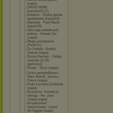
(sapw)
DAVID HUME
(karonet22) (1)
Dawkins - Rzeka genów
[audiobook] (lopolo33)
Depresja - Paul Hauck
(lopolo33)
Dlaczego prawda jest
piekna.- Stewart Ian
(sapw)
Długie pożegnanie
(Piotr57c)
Do Swiatla - Andriej
Diakow (sapw)
Dusse Karsten - Zabijaj
uważnie (1) (A)
(jjanicka1)
Dzieje - Tacyt (sapw)
Dzika sprawiedliwosc -
Marc Bekoff, Jessica
Pierce (sapw)
Efekt Lucyfera Zimbardo
(sapw)
Ekonomia. Instrukcja
obslugi - Ha- Joon
Chang (sapw)
Eksperyment
intencjonalny- Lynne
McTaggart (sapw)