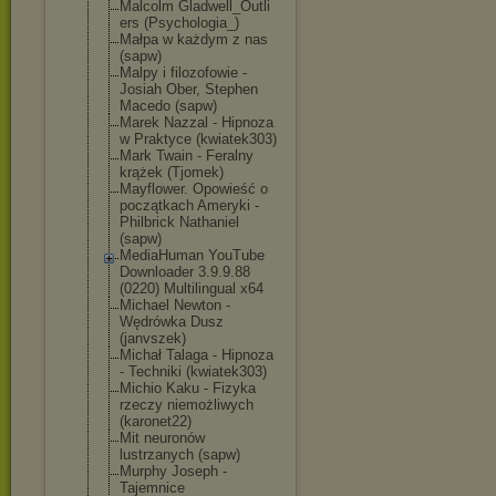
Malcolm Gladwell_Outli
ers (Psychologia_)
Małpa w każdym z nas
(sapw)
Malpy i filozofowie -
Josiah Ober, Stephen
Macedo (sapw)
Marek Nazzal - Hipnoza
w Praktyce (kwiatek303)
Mark Twain - Feralny
krążek (Tjomek)
Mayflower. Opowieść o
początkach Ameryki -
Philbrick Nathaniel
(sapw)
MediaHuman YouTube
Downloader 3.9.9.88
(0220) Multilingual x64
Michael Newton -
Wędrówka Dusz
(janvszek)
Michał Talaga - Hipnoza
- Techniki (kwiatek303)
Michio Kaku - Fizyka
rzeczy niemożliwych
(karonet22)
Mit neuronów
lustrzanych (sapw)
Murphy Joseph -
Tajemnice