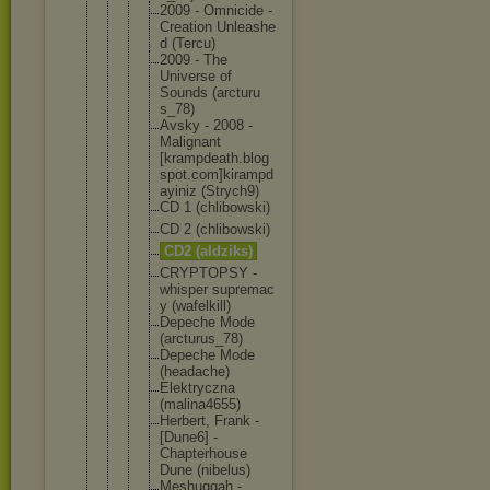
2009 - Omnicide -
Creation Unleashe
d (Tercu)
2009 - The
Universe of
Sounds (arcturu
s_78)
Avsky - 2008 -
Malignan
t
[krampde
ath.blog
spot.com
]kirampd
ayiniz (Strych9
)
CD 1 (chlibow
ski)
CD 2 (chlibow
ski)
CD2 (aldziks
)
CRYPTOPS
Y -
whisper supremac
y (wafelki
ll)
Depeche Mode
(arcturu
s_78)
Depeche Mode
(headach
e)
Elektryc
zna
(malina4
655)
Herbert, Frank -
[Dune6] -
Chapterh
ouse
Dune (nibelus
)
Meshugga
h -