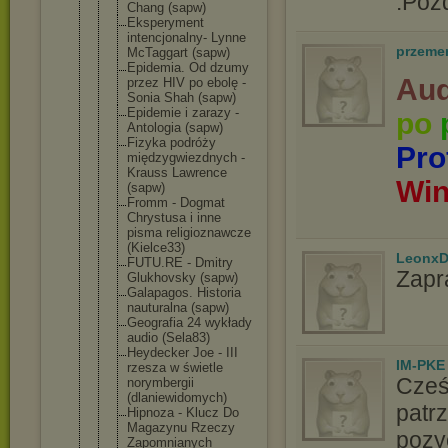
.Poz
Chang (sapw)
Eksperyment
intencjonal
ny- Lynne
przeme
McTaggart (sapw)
Epidemia. Od dzumy
Aud
przez HIV po ebolę -
Sonia Shah (sapw)
Epidemie i zarazy -
po
Antologia (sapw)
Fizyka podróży
Pro
międzygwiez
dnych -
Krauss Lawrence
Wi
(sapw)
Fromm - Dogmat
Chrystusa i inne
pisma religioznaw
cze
(Kielce33)
LeonxD
FUTU.RE - Dmitry
Zapr
Glukhovsky (sapw)
Galapagos. Historia
nauturalna (sapw)
Geografia 24 wykłady
audio (Sela83)
Heydecker Joe - III
IM-PKE
rzesza w świetle
Cześ
norymbergii
(dlaniewido
mych)
patr
Hipnoza - Klucz Do
Magazynu Rzeczy
pozy
Zapomnianyc
h