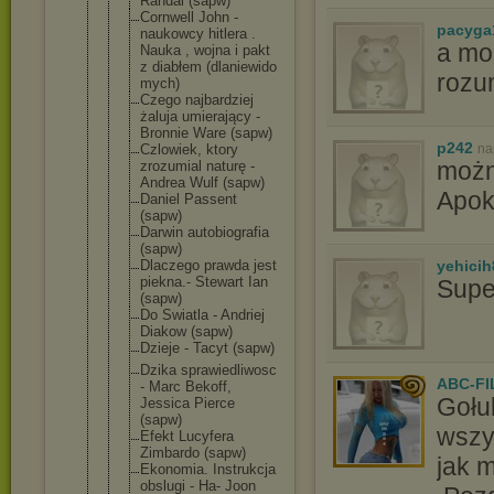
Randal (sapw)
Cornwell John -
pacyga
naukowcy hitlera .
a mo
Nauka , wojna i pakt
z diabłem (dlaniewido
rozu
mych)
Czego najbardziej
żaluja umierający -
Bronnie Ware (sapw)
p242
Czlowiek, ktory
na
możn
zrozumial naturę -
Andrea Wulf (sapw)
Apok
Daniel Passent
(sapw)
Darwin autobiograf
ia
(sapw)
Dlaczego prawda jest
yehicih
piekna.- Stewart Ian
Supe
(sapw)
Do Swiatla - Andriej
Diakow (sapw)
Dzieje - Tacyt (sapw)
Dzika sprawiedliw
osc
ABC-FI
- Marc Bekoff,
Gołu
Jessica Pierce
(sapw)
wszy
Efekt Lucyfera
Zimbardo (sapw)
jak 
Ekonomia. Instrukcja
obslugi - Ha- Joon