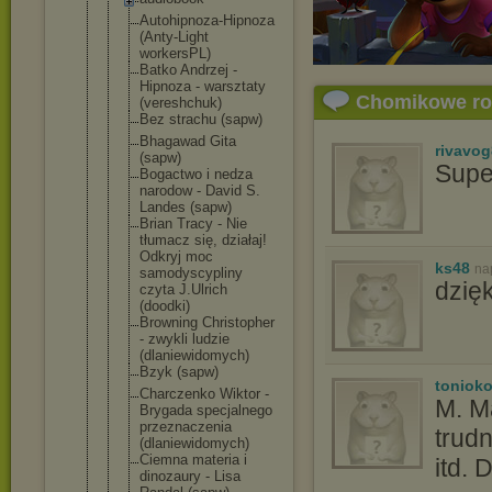
Autohipnoza
-Hipnoza
(Anty-Light
workersPL)
Batko Andrzej -
Hipnoza - warsztaty
Chomikowe r
(vereshchuk
)
Bez strachu (sapw)
Bhagawad Gita
rivavo
(sapw)
Supe
Bogactwo i nedza
narodow - David S.
Landes (sapw)
Brian Tracy - Nie
tłumacz się, działaj!
Odkryj moc
ks48
na
samodyscypl
iny
dzięk
czyta J.Ulrich
(doodki)
Browning Christopher
- zwykli ludzie
(dlaniewido
mych)
Bzyk (sapw)
toniok
Charczenko Wiktor -
M. M
Brygada specjalnego
przeznaczen
ia
trud
(dlaniewido
mych)
Ciemna materia i
itd. 
dinozaury - Lisa