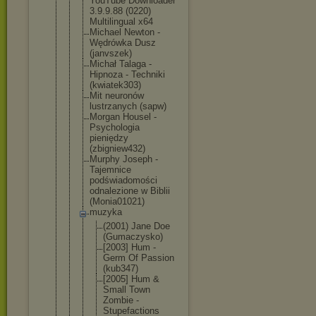
YouTube Downloader
3.9.9.88 (0220)
Multilingua
l x64
Michael Newton -
Wędrówka Dusz
(janvszek)
Michał Talaga -
Hipnoza - Techniki
(kwiatek303
)
Mit neuronów
lustrzanych (sapw)
Morgan Housel -
Psychologia
pieniędzy
(zbigniew43
2)
Murphy Joseph -
Tajemnice
podświadomo
ści
odnalezione w Biblii
(Monia01021
)
muzyka
(2001) Jane Doe
(Gumaczy
sko)
[2003] Hum -
Germ Of Passion
(kub347)
[2005] Hum &
Small Town
Zombie -
Stupefac
tions