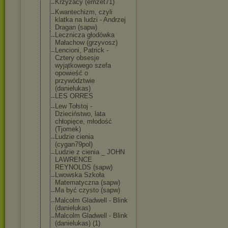
Krzyżacy (emzet71)
Kwantechizm, czyli
klatka na ludzi - Andrzej
Dragan (sapw)
Lecznicza głodówka
Małachow (grzyvosz)
Lencioni, Patrick -
Cztery obsesje
wyjątkowego szefa
opowieść o
przywództwie
(danielukas)
LES ORRES
Lew Tołstoj -
Dzieciństwo, lata
chłopięce, młodość
(Tjomek)
Ludzie cienia
(cygan79pol)
Ludzie z cienia _ JOHN
LAWRENCE
REYNOLDS (sapw)
Lwowska Szkoła
Matematyczna (sapw)
Ma być czysto (sapw)
Malcolm Gladwell - Blink
(danielukas)
Malcolm Gladwell - Blink
(danielukas) (1)