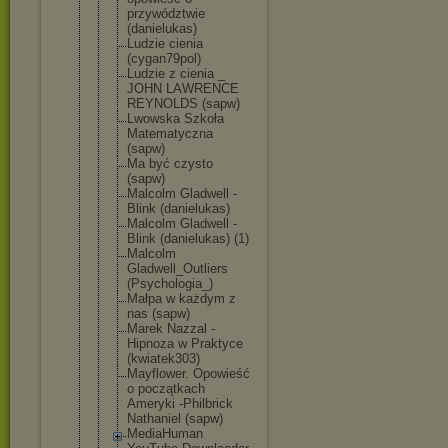
przywództwi
e
(danielukas
)
Ludzie cienia
(cygan79pol
)
Ludzie z cienia _
JOHN LAWRENCE
REYNOLDS (sapw)
Lwowska Szkoła
Matematyczn
a
(sapw)
Ma być czysto
(sapw)
Malcolm Gladwell -
Blink (danielukas
)
Malcolm Gladwell -
Blink (danielukas
) (1)
Malcolm
Gladwell_Ou
tliers
(Psychologi
a_)
Małpa w każdym z
nas (sapw)
Marek Nazzal -
Hipnoza w Praktyce
(kwiatek303
)
Mayflower. Opowieść
o początkach
Ameryki -Philbrick
Nathaniel (sapw)
MediaHuman