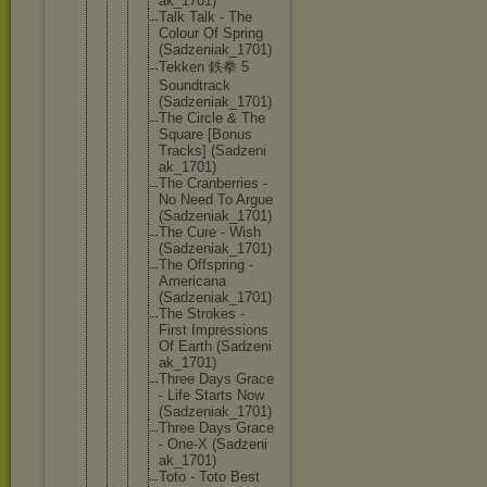
ak_1701)
Talk Talk - The
Colour Of Spring
(Sadzeni
ak_1701)
Tekken 鉄拳 5
Soundtra
ck
(Sadzeni
ak_1701)
The Circle & The
Square [Bonus
Tracks] (Sadzeni
ak_1701)
The Cranberr
ies -
No Need To Argue
(Sadzeni
ak_1701)
The Cure - Wish
(Sadzeni
ak_1701)
The Offsprin
g -
American
a
(Sadzeni
ak_1701)
The Strokes -
First Impressi
ons
Of Earth (Sadzeni
ak_1701)
Three Days Grace
- Life Starts Now
(Sadzeni
ak_1701)
Three Days Grace
- One-X (Sadzeni
ak_1701)
Toto - Toto Best