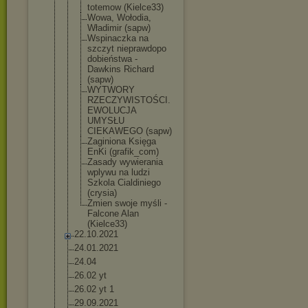
totemow (Kielce33)
Wowa, Wołodia,
Władimir (sapw)
Wspinaczka na
szczyt nieprawdopo
dobieństwa -
Dawkins Richard
(sapw)
WYTWORY
RZECZYWISTO
ŚCI.
EWOLUCJA
UMYSŁU
CIEKAWEGO (sapw)
Zaginiona Księga
EnKi (grafik_com
)
Zasady wywierania
wplywu na ludzi
Szkola Cialdiniego
(crysia)
Zmien swoje myśli -
Falcone Alan
(Kielce33)
22.10.2021
24.01.2021
24.04
26.02 yt
26.02 yt 1
29.09.2021