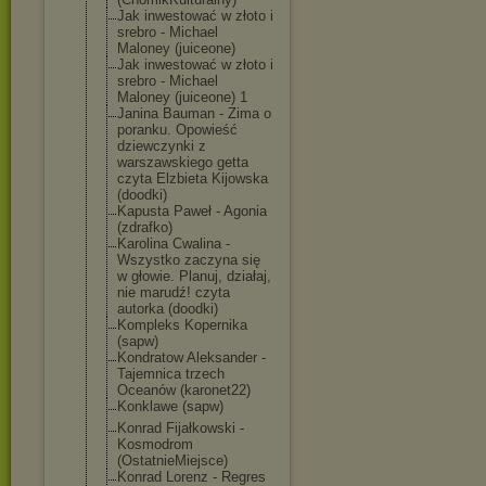
Jak inwestować w złoto i
srebro - Michael
Maloney (juiceone)
Jak inwestować w złoto i
srebro - Michael
Maloney (juiceone) 1
Janina Bauman - Zima o
poranku. Opowieść
dziewczynki z
warszawskiego getta
czyta Elzbieta Kijowska
(doodki)
Kapusta Paweł - Agonia
(zdrafko)
Karolina Cwalina -
Wszystko zaczyna się
w głowie. Planuj, działaj,
nie marudź! czyta
autorka (doodki)
Kompleks Kopernika
(sapw)
Kondratow Aleksander -
Tajemnica trzech
Oceanów (karonet22)
Konklawe (sapw)
Konrad Fijałkowski -
Kosmodrom
(OstatnieMiejs
ce)
Konrad Lorenz - Regres