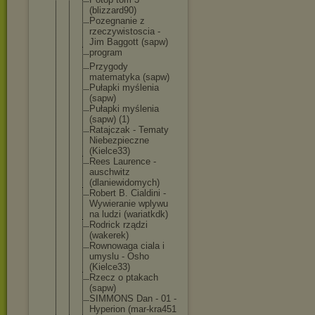
(blizzard90
)
Pozegnanie z
rzeczywisto
scia -
Jim Baggott (sapw)
program
Przygody
matematyka (sapw)
Pułapki myślenia
(sapw)
Pułapki myślenia
(sapw) (1)
Ratajczak - Tematy
Niebezpiecz
ne
(Kielce33)
Rees Laurence -
auschwitz
(dlaniewido
mych)
Robert B. Cialdini -
Wywieranie wplywu
na ludzi (wariatkdk)
Rodrick rządzi
(wakerek)
Rownowaga ciala i
umyslu - Osho
(Kielce33)
Rzecz o ptakach
(sapw)
SIMMONS Dan - 01 -
Hyperion (mar-kra451