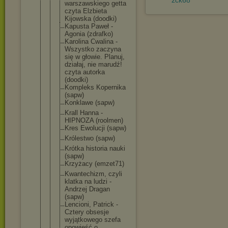
zck68
warszawskie
go getta
czyta Elzbieta
Kijowska (doodki)
Kapusta Paweł -
Agonia (zdrafko)
Karolina Cwalina -
Wszystko zaczyna
się w głowie. Planuj,
działaj, nie marudź!
czyta autorka
(doodki)
Kompleks Kopernika
(sapw)
Konklawe (sapw)
Krall Hanna -
HIPNOZA (roolmen)
Kres Ewolucji (sapw)
Królestwo (sapw)
Krótka historia nauki
(sapw)
Krzyżacy (emzet71)
Kwantechizm
, czyli
klatka na ludzi -
Andrzej Dragan
(sapw)
Lencioni, Patrick -
Cztery obsesje
wyjątkowego szefa
opowieść o