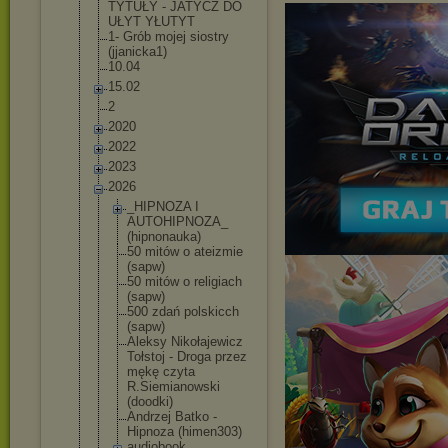
TYTUŁY - JATYCZ DO
UŁYT YŁUTYT
1- Grób mojej siostry
(jjanicka1)
10.04
15.02
2
2020
2022
2023
2026
_HIPNOZA I
AUTOHIPNOZA
_
(hipnonauka
)
50 mitów o ateizmie
(sapw)
50 mitów o religiach
(sapw)
500 zdań polskicch
(sapw)
Aleksy Nikołajewic
z
Tołstoj - Droga przez
mękę czyta
R.Siemianow
ski
(doodki)
Andrzej Batko -
Hipnoza (himen303)
audiobook