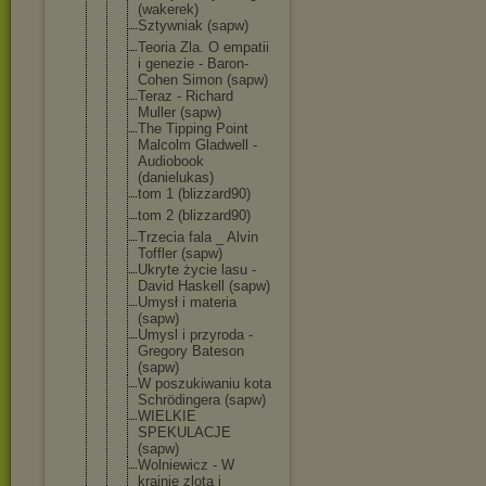
(wakerek)
Sztywniak (sapw)
Teoria Zla. O empatii
i genezie - Baron-
Cohen Simon (sapw)
Teraz - Richard
Muller (sapw)
The Tipping Point
Malcolm Gladwell -
Audiobook
(danielukas
)
tom 1 (blizzard90
)
tom 2 (blizzard90
)
Trzecia fala _ Alvin
Toffler (sapw)
Ukryte życie lasu -
David Haskell (sapw)
Umysł i materia
(sapw)
Umysl i przyroda -
Gregory Bateson
(sapw)
W poszukiwani
u kota
Schrödinger
a (sapw)
WIELKIE
SPEKULACJE
(sapw)
Wolniewicz - W
krainie zlota i