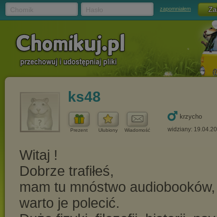
Chomik
Hasło
zapomniałem
ks48
krzycho
widziany: 19.04.2
Prezent
Ulubiony
Wiadomość