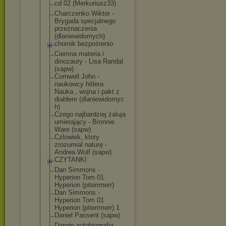
cd 02 (Merkuriusz33)
Charczenko Wiktor -
Brygada specjalnego
przeznaczenia
(dlaniewidomyc
h)
chomik bezpośrenio
Ciemna materia i
dinozaury - Lisa Randal
(sapw)
Cornwell John -
naukowcy hitlera .
Nauka , wojna i pakt z
diabłem (dlaniewidomyc
h)
Czego najbardziej żaluja
umierający - Bronnie
Ware (sapw)
Czlowiek, ktory
zrozumial naturę -
Andrea Wulf (sapw)
CZYTANKI
Dan Simmons -
Hyperion Tom 01
Hyperion (piterrmerr)
Dan Simmons -
Hyperion Tom 01
Hyperion (piterrmerr) 1
Daniel Passent (sapw)
Darwin autobiografia