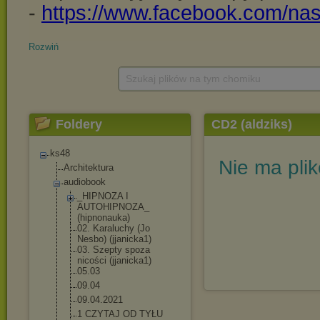
Rozwiń
Szukaj plików na tym chomiku
Foldery
CD2 (aldziks)
ks48
Nie ma pli
Architektura
audiobook
_HIPNOZA I
AUTOHIPNOZA_
(hipnonauka)
02. Karaluchy (Jo
Nesbo) (jjanicka1)
03. Szepty spoza
nicości (jjanicka1)
05.03
09.04
09.04.2021
1 CZYTAJ OD TYŁU