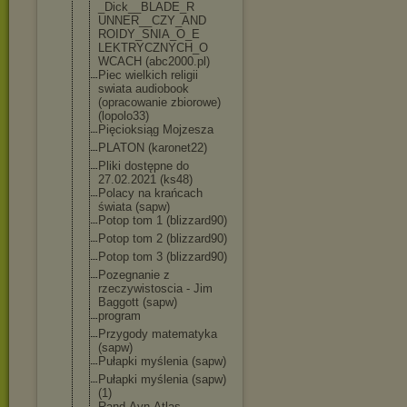
_Dick__BLADE_R
UNNER__CZY_AND
ROIDY_SNIA_O_E
LEKTRYCZNYCH_O
WCACH (abc2000.pl)
Piec wielkich religii
swiata audiobook
(opracowanie zbiorowe)
(lopolo33)
Pięcioksiąg Mojzesza
PLATON (karonet22)
Pliki dostępne do
27.02.2021 (ks48)
Polacy na krańcach
świata (sapw)
Potop tom 1 (blizzard90)
Potop tom 2 (blizzard90)
Potop tom 3 (blizzard90)
Pozegnanie z
rzeczywistosci
a - Jim
Baggott (sapw)
program
Przygody matematyka
(sapw)
Pułapki myślenia (sapw)
Pułapki myślenia (sapw)
(1)
Rand.Ayn-Atlas