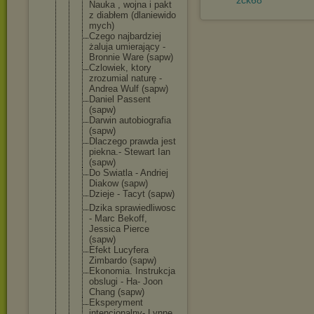
zck68
Nauka , wojna i pakt
z diabłem (dlaniewido
mych)
Czego najbardziej
żaluja umierający -
Bronnie Ware (sapw)
Czlowiek, ktory
zrozumial naturę -
Andrea Wulf (sapw)
Daniel Passent
(sapw)
Darwin autobiograf
ia
(sapw)
Dlaczego prawda jest
piekna.- Stewart Ian
(sapw)
Do Swiatla - Andriej
Diakow (sapw)
Dzieje - Tacyt (sapw)
Dzika sprawiedliw
osc
- Marc Bekoff,
Jessica Pierce
(sapw)
Efekt Lucyfera
Zimbardo (sapw)
Ekonomia. Instrukcja
obslugi - Ha- Joon
Chang (sapw)
Eksperyment
intencjonal
ny- Lynne