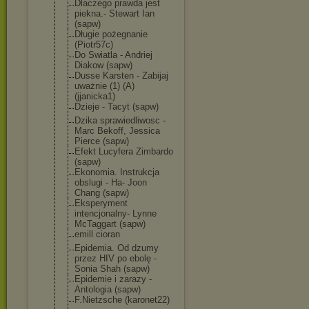
Dlaczego prawda jest
piekna.- Stewart Ian
(sapw)
Długie pożegnanie
(Piotr57c)
Do Swiatla - Andriej
Diakow (sapw)
Dusse Karsten - Zabijaj
uważnie (1) (A)
(jjanicka1)
Dzieje - Tacyt (sapw)
Dzika sprawiedliwosc -
Marc Bekoff, Jessica
Pierce (sapw)
Efekt Lucyfera Zimbardo
(sapw)
Ekonomia. Instrukcja
obslugi - Ha- Joon
Chang (sapw)
Eksperyment
intencjonalny- Lynne
McTaggart (sapw)
emill cioran
Epidemia. Od dzumy
przez HIV po ebolę -
Sonia Shah (sapw)
Epidemie i zarazy -
Antologia (sapw)
F.Nietzsche (karonet22)