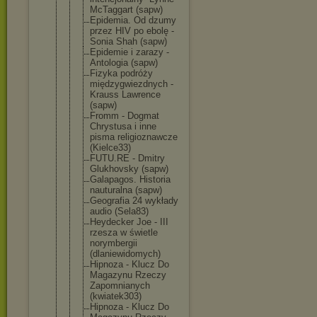
McTaggart (sapw)
Epidemia. Od dzumy
przez HIV po ebolę -
Sonia Shah (sapw)
Epidemie i zarazy -
Antologia (sapw)
Fizyka podróży
międzygwiez
dnych -
Krauss Lawrence
(sapw)
Fromm - Dogmat
Chrystusa i inne
pisma religioznaw
cze
(Kielce33)
FUTU.RE - Dmitry
Glukhovsky (sapw)
Galapagos. Historia
nauturalna (sapw)
Geografia 24 wykłady
audio (Sela83)
Heydecker Joe - III
rzesza w świetle
norymbergii
(dlaniewido
mych)
Hipnoza - Klucz Do
Magazynu Rzeczy
Zapomnianyc
h
(kwiatek303
)
Hipnoza - Klucz Do