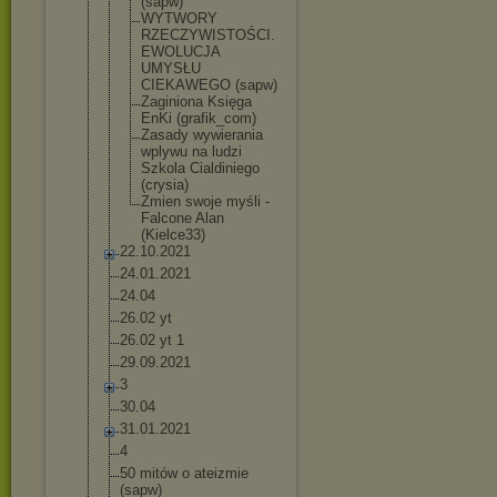
(sapw)
WYTWORY
RZECZYWISTO
ŚCI.
EWOLUCJA
UMYSŁU
CIEKAWEGO (sapw)
Zaginiona Księga
EnKi (grafik_com
)
Zasady wywierania
wplywu na ludzi
Szkola Cialdiniego
(crysia)
Zmien swoje myśli -
Falcone Alan
(Kielce33)
22.10.2021
24.01.2021
24.04
26.02 yt
26.02 yt 1
29.09.2021
3
30.04
31.01.2021
4
50 mitów o ateizmie
(sapw)