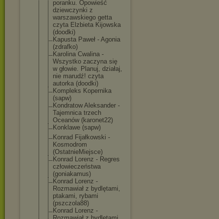
poranku. Opowieść
dziewczynki z
warszawskiego getta
czyta Elzbieta Kijowska
(doodki)
Kapusta Paweł - Agonia
(zdrafko)
Karolina Cwalina -
Wszystko zaczyna się
w głowie. Planuj, działaj,
nie marudź! czyta
autorka (doodki)
Kompleks Kopernika
(sapw)
Kondratow Aleksander -
Tajemnica trzech
Oceanów (karonet22)
Konklawe (sapw)
Konrad Fijałkowski -
Kosmodrom
(OstatnieMiejs
ce)
Konrad Lorenz - Regres
człowieczeństw
a
(goniakamus)
Konrad Lorenz -
Rozmawiał z bydlętami,
ptakami, rybami
(pszczola88)
Konrad Lorenz -
Rozmawiał z bydlętami,