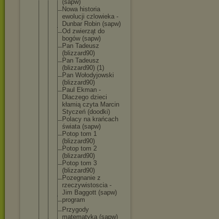
(sapw)
Nowa historia
ewolucji czlowieka -
Dunbar Robin (sapw)
Od zwierząt do
bogów (sapw)
Pan Tadeusz
(blizzard90
)
Pan Tadeusz
(blizzard90
) (1)
Pan Wołodyjowsk
i
(blizzard90
)
Paul Ekman -
Dlaczego dzieci
kłamią czyta Marcin
Styczeń (doodki)
Polacy na krańcach
świata (sapw)
Potop tom 1
(blizzard90
)
Potop tom 2
(blizzard90
)
Potop tom 3
(blizzard90
)
Pozegnanie z
rzeczywisto
scia -
Jim Baggott (sapw)
program
Przygody
matematyka (sapw)