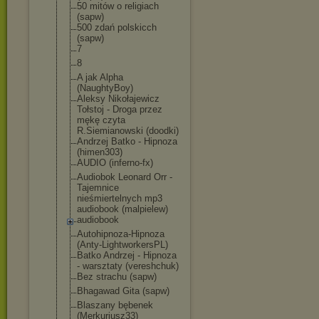
50 mitów o religiach
(sapw)
500 zdań polskicch
(sapw)
7
8
A jak Alpha
(NaughtyBoy)
Aleksy Nikołajewicz
Tołstoj - Droga przez
mękę czyta
R.Siemianowski (doodki)
Andrzej Batko - Hipnoza
(himen303)
AUDIO (inferno-fx)
Audiobok Leonard Orr -
Tajemnice
nieśmiertelnyc
h mp3
audiobook (malpielew)
audiobook
Autohipnoza-Hi
pnoza
(Anty-Lightwor
kersPL)
Batko Andrzej - Hipnoza
- warsztaty (vereshchuk)
Bez strachu (sapw)
Bhagawad Gita (sapw)
Blaszany bębenek
(Merkuriusz33)