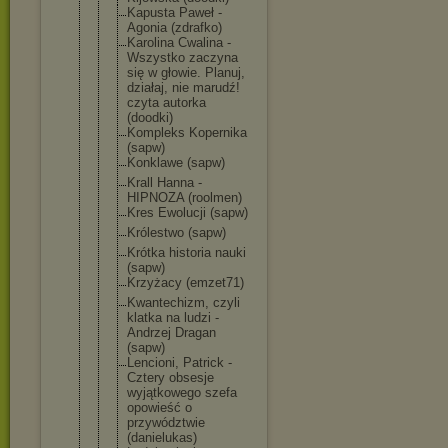
Kapusta Paweł -
Agonia (zdrafko)
Karolina Cwalina -
Wszystko zaczyna
się w głowie. Planuj,
działaj, nie marudź!
czyta autorka
(doodki)
Kompleks Kopernika
(sapw)
Konklawe (sapw)
Krall Hanna -
HIPNOZA (roolmen)
Kres Ewolucji (sapw)
Królestwo (sapw)
Krótka historia nauki
(sapw)
Krzyżacy (emzet71)
Kwantechizm
, czyli
klatka na ludzi -
Andrzej Dragan
(sapw)
Lencioni, Patrick -
Cztery obsesje
wyjątkowego szefa
opowieść o
przywództwi
e
(danielukas
)