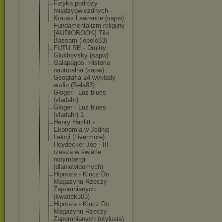
Fizyka podróży
międzygwiezdny
ch -
Krauss Lawrence (sapw)
Fundamentalizm religijny
[AUDIOBOOK] Tibi
Bassam (lopolo33)
FUTU.RE - Dmitry
Glukhovsky (sapw)
Galapagos. Historia
nauturalna (sapw)
Geografia 24 wykłady
audio (Sela83)
Gloger - Luz blues
(vladahr)
Gloger - Luz blues
(vladahr) 1
Henry Hazlitt -
Ekonomia w Jednej
Lekcji (Livermore)
Heydecker Joe - III
rzesza w świetle
norymbergii
(dlaniewidomyc
h)
Hipnoza - Klucz Do
Magazynu Rzeczy
Zapomnianych
(kwiatek303)
Hipnoza - Klucz Do
Magazynu Rzeczy
Zapomnianych (otylusia)