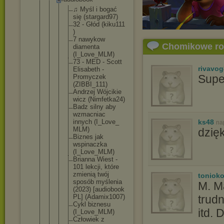
♫ Myśl i bogać
się (stargar
d97)
32 - Głód (kiku111
)
7 nawykow
Chomikowe r
diamenta
(I_Love_
MLM)
73 - MED - Scott
rivavo
Elisabet
h -
Supe
Promycze
k
(ZIBBI_1
11)
Andrzej Wójcikie
wicz (Nimfetk
a24)
Badz silny aby
wzmacnia
c
innych (I_Love_
ks48
na
MLM)
dzięk
Biznes jak
wspinacz
ka
(I_Love_
MLM)
Brianna Wiest -
101 lekcji, które
zmienią twój
toniok
sposób myślenia
M. M
(2023) [audiobo
ok
PL] (Adamix1
007)
trud
Cykl biznesu
itd. 
(I_Love_
MLM)
Człowiek z