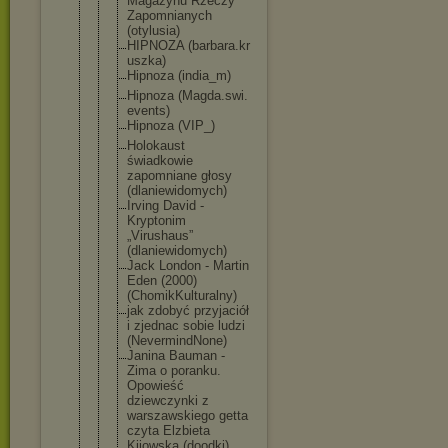
Magazynu Rzeczy
Zapomnianyc
h
(otylusia)
HIPNOZA (barbara.kr
uszka)
Hipnoza (india_m)
Hipnoza (Magda.swi.
events)
Hipnoza (VIP_)
Holokaust
świadkowie
zapomniane głosy
(dlaniewido
mych)
Irving David -
Kryptonim
„Virushaus”
(dlaniewido
mych)
Jack London - Martin
Eden (2000)
(ChomikKult
uralny)
jak zdobyć przyjaciół
i zjednac sobie ludzi
(NevermindN
one)
Janina Bauman -
Zima o poranku.
Opowieść
dziewczynki z
warszawskie
go getta
czyta Elzbieta
Kijowska (doodki)