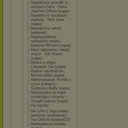
Najwieksze pomylki w
dziejach Ziemi - Hans-
Joachim Zillmer (sapw)
Największe wynalazki
ewolucji - Nick Lane
(sapw)
Największy sekret
(wakerek)
Najwspanialsze
widowisko swiata -
Dawkins Richard (sapw)
Nasz wplywowy i ulegly
umysl - Tali Sharot
(sapw)
Nauka a religia -
Clements Tad (sapw)
Nauka i wyobraźnia
Michał Heller (sapw)
Nekrosytuacje. Perelki z
zycia grabarza -
Guillaume Bailly (sapw)
Neuronauka na tropie
zrodeł lęku i strachu -
Joseph Ledoux (sapw)
nie myśleć
Nie tylko z tego swiata
jestesmy [audiobook]
Von Ditfurth (karonet22)
Niebezpiecze kobiety