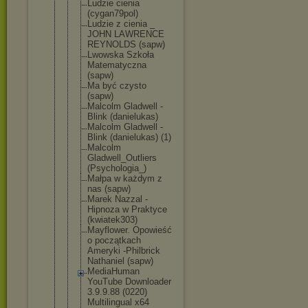
Ludzie cienia
(cygan79pol
)
Ludzie z cienia _
JOHN LAWRENCE
REYNOLDS (sapw)
Lwowska Szkoła
Matematyczn
a
(sapw)
Ma być czysto
(sapw)
Malcolm Gladwell -
Blink (danielukas
)
Malcolm Gladwell -
Blink (danielukas
) (1)
Malcolm
Gladwell_Ou
tliers
(Psychologi
a_)
Małpa w każdym z
nas (sapw)
Marek Nazzal -
Hipnoza w Praktyce
(kwiatek303
)
Mayflower. Opowieść
o początkach
Ameryki -Philbrick
Nathaniel (sapw)
MediaHuman
YouTube Downloader
3.9.9.88 (0220)
Multilingua
l x64