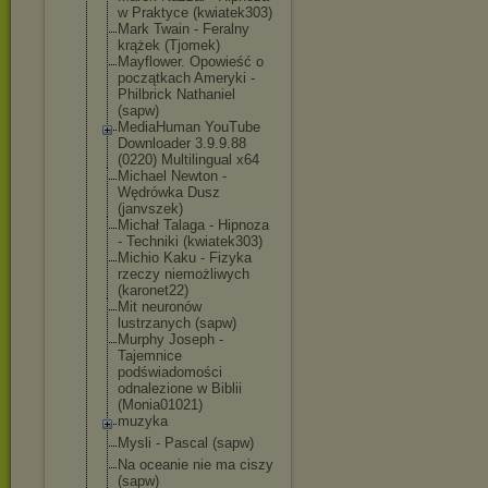
w Praktyce (kwiatek303)
Mark Twain - Feralny
krążek (Tjomek)
Mayflower. Opowieść o
początkach Ameryki -
Philbrick Nathaniel
(sapw)
MediaHuman YouTube
Downloader 3.9.9.88
(0220) Multilingual x64
Michael Newton -
Wędrówka Dusz
(janvszek)
Michał Talaga - Hipnoza
- Techniki (kwiatek303)
Michio Kaku - Fizyka
rzeczy niemożliwych
(karonet22)
Mit neuronów
lustrzanych (sapw)
Murphy Joseph -
Tajemnice
podświadomości
odnalezione w Biblii
(Monia01021)
muzyka
Mysli - Pascal (sapw)
Na oceanie nie ma ciszy
(sapw)