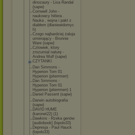
dinozaury - Lisa Randal
(sapw)
Cornwell John -
naukowcy hitlera .
Nauka , wojna i pakt z
diabłem (dlaniewidomyc
h)
Czego najbardziej żaluja
umierający - Bronnie
Ware (sapw)
Czlowiek, ktory
zrozumial naturę -
Andrea Wulf (sapw)
CZYTANKI
Dan Simmons -
Hyperion Tom 01
Hyperion (piterrmerr)
Dan Simmons -
Hyperion Tom 01
Hyperion (piterrmerr) 1
Daniel Passent (sapw)
Darwin autobiografia
(sapw)
DAVID HUME
(karonet22) (1)
Dawkins - Rzeka genów
[audiobook] (lopolo33)
Depresja - Paul Hauck
(lopolo33)