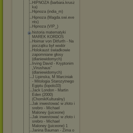
HIPNOZA (barbara.krusz
ka)
Hipnoza (india_m)
Hipnoza (Magda.swi.eve
nts)
Hipnoza (VIP_)
historia matematyki
MAREK KORDOS
Hoimar von Ditfurth - Na
początku był wodór
Holokaust świadkowie
zapomniane głosy
(dlaniewidomyc
h)
Irving David - Kryptonim
„Virushaus”
(dlaniewidomyc
h)
J Lipinska, M Marciniak
- Mitologia Starozytnego
Egiptu (lopolo33)
Jack London - Martin
Eden (2000)
(ChomikKultura
lny)
Jak inwestować w złoto i
srebro - Michael
Maloney (juiceone)
Jak inwestować w złoto i
srebro - Michael
Maloney (juiceone) 1
Janina Bauman - Zima o