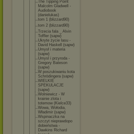
The Tipping Point
Malcolm Gladwell -
Audiobook
(danielukas
)
tom 1 (blizzard90
)
tom 2 (blizzard90
)
Trzecia fala _ Alvin
Toffler (sapw)
Ukryte życie lasu -
David Haskell (sapw)
Umysł i materia
(sapw)
Umysl i przyroda -
Gregory Bateson
(sapw)
W poszukiwani
u kota
Schrödinger
a (sapw)
WIELKIE
SPEKULACJE
(sapw)
Wolniewicz - W
krainie zlota i
totemow (Kielce33)
Wowa, Wołodia,
Władimir (sapw)
Wspinaczka na
szczyt nieprawdopo
dobieństwa -
Dawkins Richard