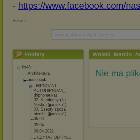
Rozwiń
Szukaj plików na tym chomiku
Foldery
Wolski_Marcin_An
ks48
Nie ma pli
Architektura
audiobook
_HIPNOZA I
AUTOHIPNOZA_
(hipnonauka)
02. Karaluchy (Jo
Nesbo) (jjanicka1)
03. Szepty spoza
nicości (jjanicka1)
05.03
09.04
09.04.2021
1 CZYTAJ OD TYŁU