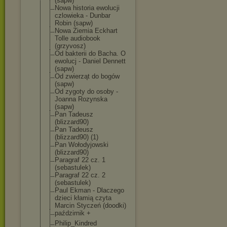
(sapw)
Nowa historia ewolucji
czlowieka - Dunbar
Robin (sapw)
Nowa Ziemia Eckhart
Tolle audiobook
(grzyvosz)
Od bakterii do Bacha. O
ewolucj - Daniel Dennett
(sapw)
Od zwierząt do bogów
(sapw)
Od zygoty do osoby -
Joanna Rozynska
(sapw)
Pan Tadeusz
(blizzard90)
Pan Tadeusz
(blizzard90) (1)
Pan Wołodyjowski
(blizzard90)
Paragraf 22 cz. 1
(sebastulek)
Paragraf 22 cz. 2
(sebastulek)
Paul Ekman - Dlaczego
dzieci kłamią czyta
Marcin Styczeń (doodki)
paździrnik +
Philip_Kindred