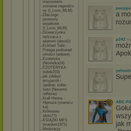
marzenia
mi
zostanie nagrodzo
pacyga
ny (I_Love_
MLM)
a mo
Dlaczego
jestesmy
rozu
wyjatkow
i
(I_Love_
MLM)
Dziewczy
nka
tańcząca z
p242
na
wiatrem (absol2)
możn
Eckhart Tolle -
Potęga podświad
Apok
omości (adipee)
Ezoteryk
a
(Nimfetk
a24)
EZOTERYK
A
yehicih
(rafek20
3)
Supe
jak zdobyć
przyjaci
ół i
zjednac sobie
ludzi (Nevermi
ndNone)
Krall Hanna -
ABC-FI
Hipnoza (yoanecz
Gołu
ka)
Królestw
o
wszy
(dots77)
KSIĄŻKI MP3
jak 
(mardom1
971)
Medytacj
a