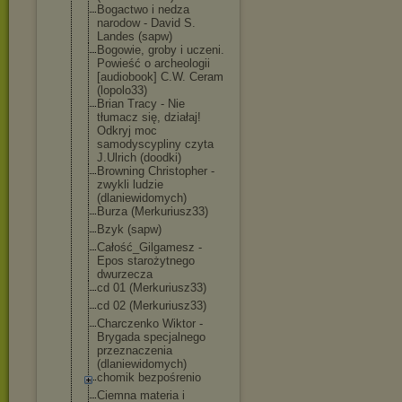
Bogactwo i nedza
narodow - David S.
Landes (sapw)
Bogowie, groby i uczeni.
Powieść o archeologii
[audiobook] C.W. Ceram
(lopolo33)
Brian Tracy - Nie
tłumacz się, działaj!
Odkryj moc
samodyscypliny czyta
J.Ulrich (doodki)
Browning Christopher -
zwykli ludzie
(dlaniewidomyc
h)
Burza (Merkuriusz33)
Bzyk (sapw)
Całość_Gilgame
sz -
Epos starożytnego
dwurzecza
cd 01 (Merkuriusz33)
cd 02 (Merkuriusz33)
Charczenko Wiktor -
Brygada specjalnego
przeznaczenia
(dlaniewidomyc
h)
chomik bezpośrenio
Ciemna materia i