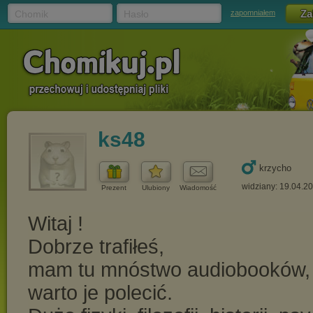
Chomik
Hasło
zapomniałem
ks48
krzycho
widziany: 19.04.2
Prezent
Ulubiony
Wiadomość