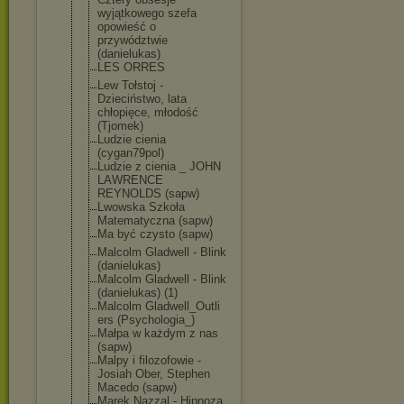
wyjątkowego szefa
opowieść o
przywództwie
(danielukas)
LES ORRES
Lew Tołstoj -
Dzieciństwo, lata
chłopięce, młodość
(Tjomek)
Ludzie cienia
(cygan79pol)
Ludzie z cienia _ JOHN
LAWRENCE
REYNOLDS (sapw)
Lwowska Szkoła
Matematyczna (sapw)
Ma być czysto (sapw)
Malcolm Gladwell - Blink
(danielukas)
Malcolm Gladwell - Blink
(danielukas) (1)
Malcolm Gladwell_Outli
ers (Psychologia_)
Małpa w każdym z nas
(sapw)
Malpy i filozofowie -
Josiah Ober, Stephen
Macedo (sapw)
Marek Nazzal - Hipnoza