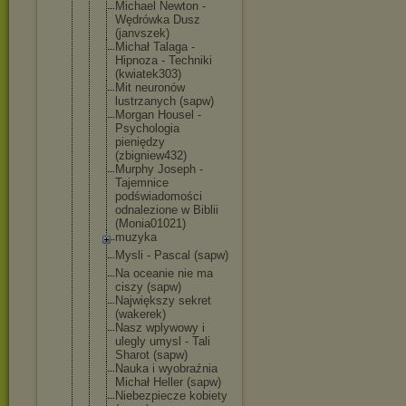
Michael Newton -
Wędrówka Dusz
(janvszek)
Michał Talaga -
Hipnoza - Techniki
(kwiatek303
)
Mit neuronów
lustrzanych (sapw)
Morgan Housel -
Psychologia
pieniędzy
(zbigniew43
2)
Murphy Joseph -
Tajemnice
podświadomo
ści
odnalezione w Biblii
(Monia01021
)
muzyka
Mysli - Pascal (sapw)
Na oceanie nie ma
ciszy (sapw)
Największy sekret
(wakerek)
Nasz wplywowy i
ulegly umysl - Tali
Sharot (sapw)
Nauka i wyobraźnia
Michał Heller (sapw)
Niebezpiecz
e kobiety