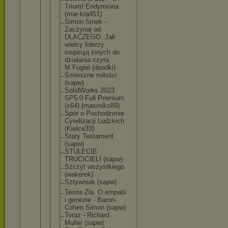
Triumf Endymiona
(mar-kra451
)
Simon Sinek -
Zaczynaj od
DLACZEGO. Jak
wielcy liderzy
inspirują innych do
działania czyta
M.Fugiel (doodki)
Śmieszne miłości
(sapw)
SolidWorks 2023
SP5.0 Full Premium
(x64) (masmiks89)
Spór o Pochodzenie
Cywilizacji Ludzkich
(Kielce33)
Stary Testament
(sapw)
STULECIE
TRUCICIELI (sapw)
Szczyt wszystkiego
(wakerek)
Sztywniak (sapw)
Teoria Zla. O empatii
i genezie - Baron-
Cohen Simon (sapw)
Teraz - Richard
Muller (sapw)