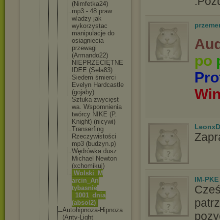
.Poz
(Nimfetk
a24)
mp3 - 48 praw
wladzy jak
przeme
wykorzys
tac
manipula
cje do
Aud
osiagnie
cia
przewagi
(Armando
22)
po
NIEPRZEC
IĘTNE
IDEE (Sela83)
Pro
Siedem śmierci
Evelyn Hardcast
le
Wi
(gojaby)
Sztuka zwycięst
wa. Wspomnie
nia
twórcy NIKE (P.
Knight) (nicywi)
LeonxD
Transerf
ing
Zapr
Rzeczywi
stości
mp3 (budzyn.
p)
Wędrówka dusz
Michael Newton
(xchomik
uj)
Wolski_M
IM-PKE
arcin_An
Cześ
tybasnie
_1001_dn
ia
patr
(absol2)
Autohipnoza
-Hipnoza
pozy
(Anty-Light