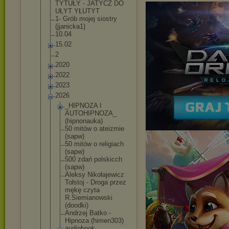
TYTUŁY - JATYCZ DO
UŁYT YŁUTYT
1- Grób mojej siostry
(jjanicka1)
10.04
15.02
2
2020
2022
2023
2026
_HIPNOZA I
AUTOHIPNOZA
_
(hipnonauka
)
50 mitów o ateizmie
(sapw)
50 mitów o religiach
(sapw)
500 zdań polskicch
(sapw)
Aleksy Nikołajewic
z
Tołstoj - Droga przez
mękę czyta
R.Siemianow
ski
(doodki)
Andrzej Batko -
Hipnoza (himen303)
audiobook