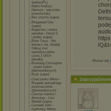
workersPL)
chor
Batko Andrzej -
Hipnoza - warsztaty
Dethl
(vereshchuk
)
temu
Bez strachu (sapw)
Bhagawad Gita
pode
(sapw)
Bogactwo i nedza
audi
narodow - David S.
http
Landes (sapw)
Brian Tracy - Nie
lQ&t
tłumacz się, działaj!
Odkryj moc
samodyscypl
iny
czyta J.Ulrich
(doodki)
Musisz się
Browning Christopher
- zwykli ludzie
(dlaniewido
mych)
Bzyk (sapw)
Zaprzyjaźnion
Charczenko Wiktor -
Brygada specjalnego
przeznaczen
ia
(dlaniewido
mych)
Ciemna materia i
dinozaury - Lisa
Randal (sapw)
Cornwell John -
naukowcy hitlera .