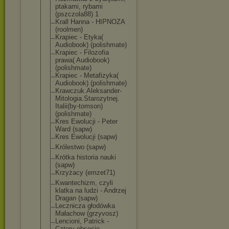
ptakami, rybami
(pszczola88) 1
Krall Hanna - HIPNOZA
(roolmen)
Krapiec - Etyka(
Audiobook) (polishmate)
Krapiec - Filozofia
prawa( Audiobook)
(polishmate)
Krapiec - Metafizyka(
Audiobook) (polishmate)
Krawczuk.Aleks
ander-
Mitologi
a.Starozytnej.
Italii(by-toms
on)
(polishmate)
Kres Ewolucji - Peter
Ward (sapw)
Kres Ewolucji (sapw)
Królestwo (sapw)
Krótka historia nauki
(sapw)
Krzyżacy (emzet71)
Kwantechizm, czyli
klatka na ludzi - Andrzej
Dragan (sapw)
Lecznicza głodówka
Małachow (grzyvosz)
Lencioni, Patrick -
Cztery obsesje