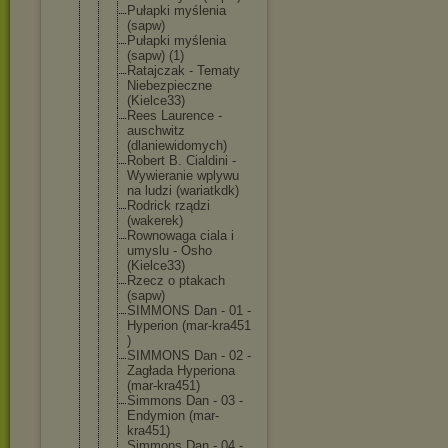
Pułapki myślenia
(sapw)
Pułapki myślenia
(sapw) (1)
Ratajczak - Tematy
Niebezpiecz
ne
(Kielce33)
Rees Laurence -
auschwitz
(dlaniewido
mych)
Robert B. Cialdini -
Wywieranie wplywu
na ludzi (wariatkdk)
Rodrick rządzi
(wakerek)
Rownowaga ciala i
umyslu - Osho
(Kielce33)
Rzecz o ptakach
(sapw)
SIMMONS Dan - 01 -
Hyperion (mar-kra451
)
SIMMONS Dan - 02 -
Zagłada Hyperiona
(mar-kra451
)
Simmons Dan - 03 -
Endymion (mar-
kra451
)
Simmons Dan - 04 -