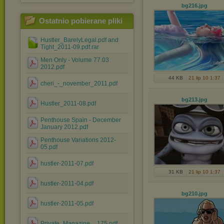
bg216
.jpg
Ostatnio pobierane pliki
Hustler_BarelyLegal.pdf and
Tight_2011-09.pdf.rar
Men Only - Volume 77.03
2012.pdf
44 KB
21 lip 10 1:37
cheri_-_november_2011.pdf
bg213
.jpg
Hustler_2011-08.pdf
Penthouse Spain - December
January 2012.pdf
Penthouse Variations 2012-
05.pdf
hustler-2011-07.pdf
31 KB
21 lip 10 1:37
hustler-2011-04.pdf
bg210
.jpg
hustler-2011-05.pdf
Private_Magazine__175.pdf