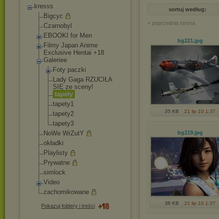
kresss
sortuj według:
Bigcyc
« poprzednia strona
Czarnobyl
EBOOKI for Men
bg221
.jpg
Filmy Japan Anime
Exclusive Hentai +18
Galeriee
Foty paczki
Lady Gaga RZUCIŁA
SIĘ ze sceny!
tapety
tapety1
35 KB
21 lip 10 1:37
tapety2
tapety3
NoWe WrZutY
bg219
.jpg
okładki
Playlisty
Prywatne
simlock
Video
zachomikowane
38 KB
21 lip 10 1:37
Pokazuj foldery i treści