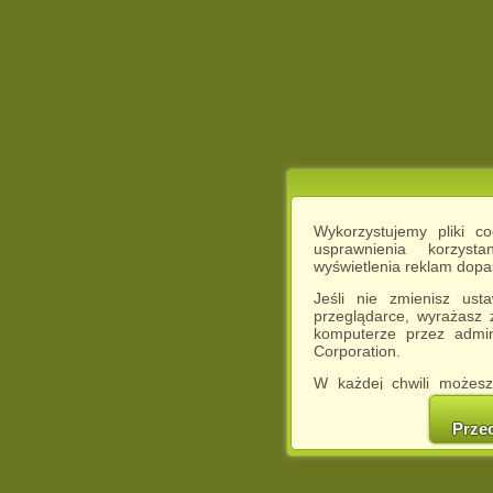
Wykorzystujemy pliki c
usprawnienia korzyst
wyświetlenia reklam dop
Jeśli nie zmienisz ust
przeglądarce, wyrażasz
komputerze przez admin
Corporation.
W każdej chwili możesz
cookies w swojej przeglą
w naszej Pol
Prze
http://chomikuj.pl/Polity
Jednocześnie informuje
może spowodować ogr