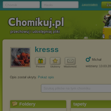
Chomik
Hasło
zapomniałem
kresss
Michał
widziany: 13.03.2
Prezent
Ulubiony
Wiadomość
Opis został ukryty.
Pokaż opis
Szukaj plików na tym chomiku
Foldery
tapety