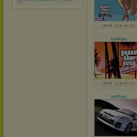
38 KB
21 lip 10 1:37
bg208
.jpg
54 KB
21 lip 10 1:37
bg205
.jpg