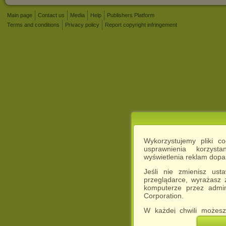
Main page
Contact us
Media
Help
Publishers Platform
Terms and conditions
Privacy policy
Report copyright infringement
Wykorzystujemy pliki c
usprawnienia korzyst
wyświetlenia reklam dop
Jeśli nie zmienisz ust
przeglądarce, wyrażasz
komputerze przez admin
Corporation.
W każdej chwili możesz
cookies w swojej przeglą