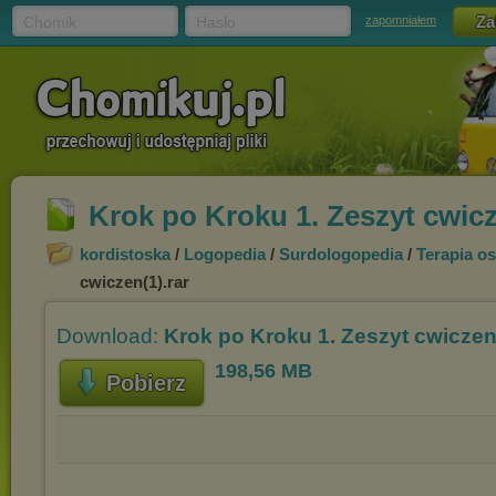
Chomik
Hasło
zapomniałem
Krok po Kroku 1. Zeszyt cwicz
kordistoska
/
Logopedia
/
Surdologopedia
/
Terapia o
cwiczen(1).rar
Download:
Krok po Kroku 1. Zeszyt cwiczen(
198,56 MB
Pobierz