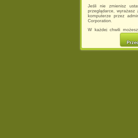
Jeśli nie zmienisz ust
przeglądarce, wyrażasz
komputerze przez admin
Corporation.
W każdej chwili możesz
cookies w swojej przeglą
w naszej Pol
Prze
http://chomikuj.pl/Polity
Jednocześnie informuje
może spowodować ogr
Chomikuj.pl.
W przypadku braku twojej
prosimy o opuszczenie se
Wykorzystanie plików c
(dostosowanie reklam do
działań marketingowych).
Wyrażenie sprzeciwu spo
będzie dopasowana do Tw
wyświetlona przypadkowo
Istnieje możliwość zmian
sposób uniemożliwiając
urządzeniu końcowym. M