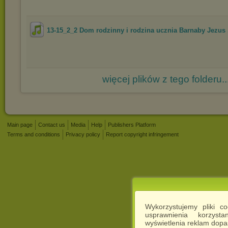
13-15_2_2 Dom rodzinny i rodzina ucznia Barnaby Jezus .
więcej plików z tego folderu..
Main page
Contact us
Media
Help
Publishers Platform
Terms and conditions
Privacy policy
Report copyright infringement
Wykorzystujemy pliki c
usprawnienia korzyst
wyświetlenia reklam dop