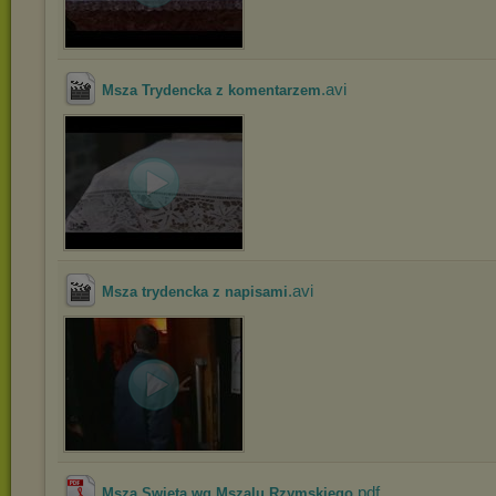
.avi
Msza Trydencka z komentarzem
.avi
Msza trydencka z napisami
.pdf
Msza Swieta wg Mszalu Rzymskiego