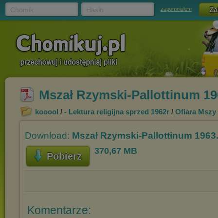
Chomik
Hasło
zapomniałem
Mszał Rzymski-Pallottinum 19
kooool
/
- Lektura religijna sprzed 1962r
/
Ofiara Mszy 
Download:
Mszał Rzymski-Pallottinum 1963
370,67 MB
Pobierz
Komentarze: